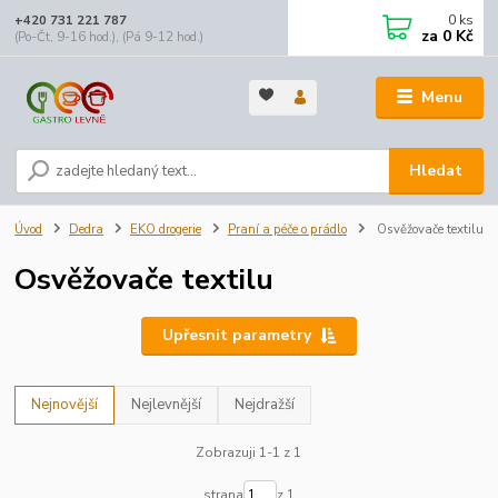
0
ks
+420 731 221 787
za
0 Kč
(Po-Čt, 9-16 hod.), (Pá 9-12 hod.)
Menu
Hledat
Úvod
Dedra
EKO drogerie
Praní a péče o prádlo
Osvěžovače textilu
Osvěžovače textilu
Upřesnit parametry
Nejnovější
Nejlevnější
Nejdražší
Zobrazuji 1-1 z 1
strana
z 1