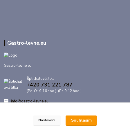
Gastro-levne.eu
Gastro-levne.eu
Šplíchalová Jitka
+420 731 221 787
(Po-Čt, 9-16 hod.), (Pá 9-12 hod.)
info@gastro-levne.eu
Souhlasím
Nastavení