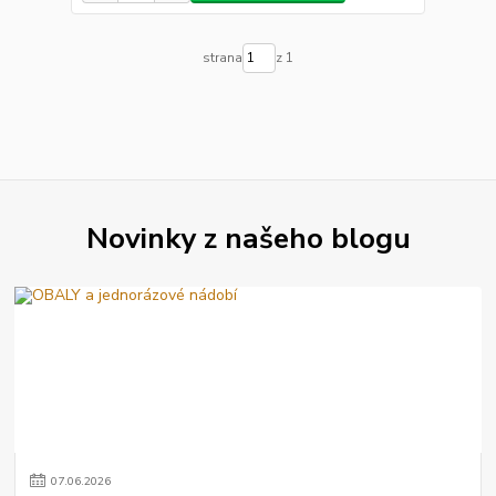
strana
z 1
Novinky z našeho blogu
07
.
06
.
2026