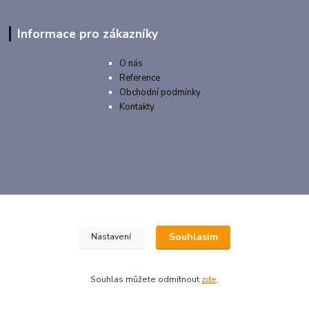
Informace pro zákazníky
O nás
Reference
Obchodní podmínky
Kontakty
Souhlasím
Nastavení
Fakturační adresa
Souhlas můžete odmítnout
zde
.
Gastro Levně - Pavol Makeľ