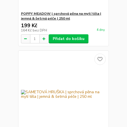
POPPY MEADOW | sprchová pěna na mytí těla |
jemná & šetrná péče | 250 ml
199 Kč
4 dny
164 Kč
bez DPH
Přidat do košíku