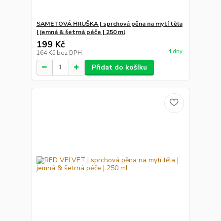
SAMETOVÁ HRUŠKA | sprchová pěna na mytí těla
| jemná & šetrná péče | 250 ml
199 Kč
4 dny
164 Kč
bez DPH
Přidat do košíku