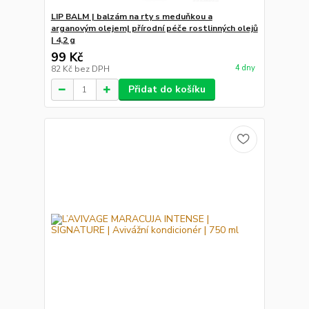
LIP BALM | balzám na rty s meduňkou a
arganovým olejem| přírodní péče rostlinných olejů
| 4,2 g
99 Kč
4 dny
82 Kč
bez DPH
Přidat do košíku