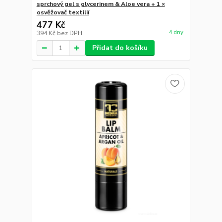
sprchový gel s glycerinem & Aloe vera + 1 ×
osvěžovač textilií
477 Kč
4 dny
394 Kč
bez DPH
Přidat do košíku