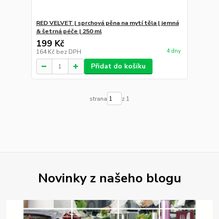
RED VELVET | sprchová pěna na mytí těla | jemná
& šetrná péče | 250 ml
199 Kč
4 dny
164 Kč
bez DPH
Přidat do košíku
strana
z 1
Novinky z našeho blogu