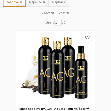
Nejnovější
Nejlevnější
Nejdražší
Zobrazuji 1-25 z 25
strana
z 1
4dílná sada AG by AGATA | 3 × exkluzivní šetrný