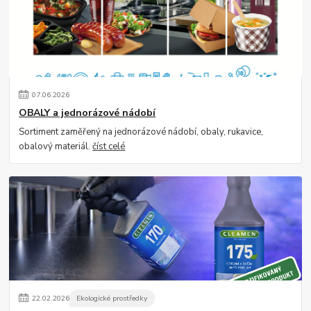
07
.
06
.
2026
OBALY a jednorázové nádobí
Sortiment zaměřený na jednorázové nádobí, obaly, rukavice,
obalový materiál.
číst celé
22
.
02
.
2026
Ekologické prostředky