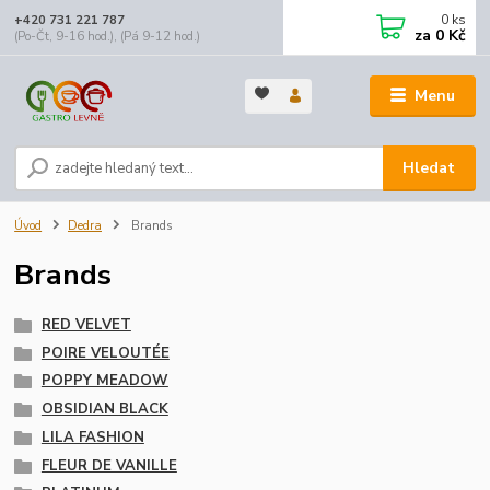
0
ks
+420 731 221 787
za
0 Kč
(Po-Čt, 9-16 hod.), (Pá 9-12 hod.)
Menu
Hledat
Úvod
Dedra
Brands
Brands
RED VELVET
POIRE VELOUTÉE
POPPY MEADOW
OBSIDIAN BLACK
LILA FASHION
FLEUR DE VANILLE