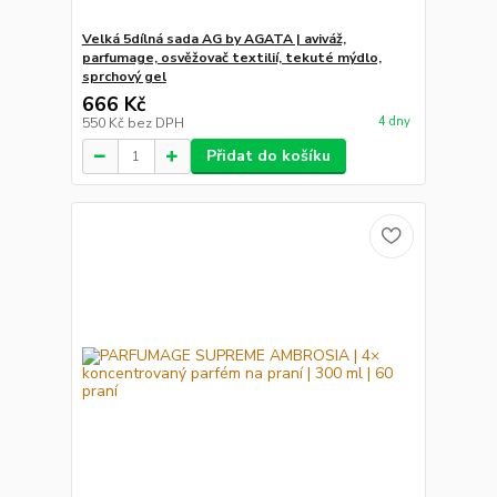
Velká 5dílná sada AG by AGATA | aviváž,
parfumage, osvěžovač textilií, tekuté mýdlo,
sprchový gel
666 Kč
4 dny
550 Kč
bez DPH
Přidat do košíku