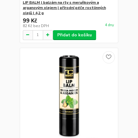
LIP BALM | balzám na rty s meruňkovým a
arganovým olejem | přírodní péče rostlinných
olejů | 4,2 g
99 Kč
4 dny
82 Kč
bez DPH
Přidat do košíku