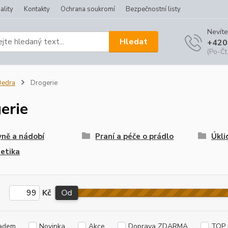
ality
Kontakty
Ochrana soukromí
Bezpečnostní listy
Nevíte
Hledat
+420
(Po-Čt,
Dedra
Drogerie
erie
ně a nádobí
Praní a péče o prádlo
Úkli
etika
Kč
Od
adem
Novinka
Akce
Doprava ZDARMA
TOP 