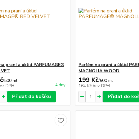
na praní a úklid PARFUMAGE®
Parfém na praní a úklid P
LVET
MAGNOLIA WOOD
č
199 Kč
/
500 ml
/
500 ml
4 dny
ez DPH
164 Kč
bez DPH
Přidat do košíku
Přidat do ko