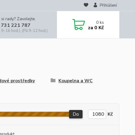
Přihlášení
 si rady? Zavolejte.
0
ks
 731 221 787
za
0 Kč
 9-16 hod.), (Pá 9-12 hod.)
dové prostředky
Koupelna a WC
Do
Kč
produkt