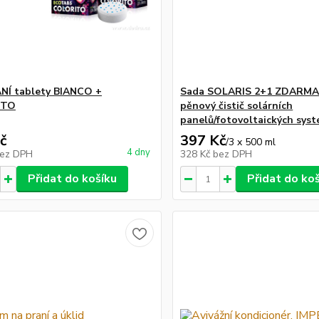
NÍ tablety BIANCO +
Sada SOLARIS 2+1 ZDARMA 
ITO
pěnový čistič solárních
panelů/fotovoltaických sys
č
397 Kč
/
3 x 500 ml
4 dny
ez DPH
328 Kč
bez DPH
Přidat do košíku
Přidat do ko