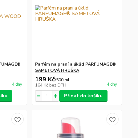
ARFUMAGE®
Parfém na praní a úklid PARFUMAGE®
SAMETOVÁ HRUŠKA
199 Kč
/
500 ml
4 dny
4 dny
164 Kč
bez DPH
šíku
Přidat do košíku