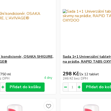
í kondicionér, OSAKA SHIGURE,
Sada 1+1 Univerzální tablet
AGE®
na prádle, RAPID TABS O
298 Kč
/
750 ml
/
2x 12 tablet
4 dny
z DPH
246 Kč
bez DPH
Přidat do košíku
Přidat do ko