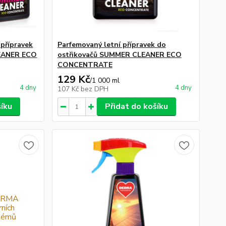
 přípravek
Parfemovaný letní přípravek do
LEANER ECO
ostřikovačů SUMMER CLEANER ECO
CONCENTRATE
129 Kč
/
1 000 ml
4 dny
4 dny
107 Kč
bez DPH
šíku
Přidat do košíku