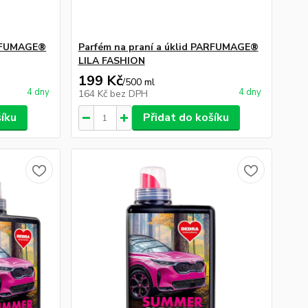
ARFUMAGE®
Parfém na praní a úklid PARFUMAGE®
LILA FASHION
199 Kč
/
500 ml
4 dny
4 dny
164 Kč
bez DPH
šíku
Přidat do košíku