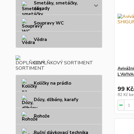
Smetáky, smetáčky,
násady
Soupravy WC
Vědra
DOPLŇKOVÝ SORTIMENT
Avivážn
L'AVIV
Kolíčky na prádlo
99 Kč
82 Kč
be
Dózy, džbány, karafy
Rohože
Ruční dávkovací technika