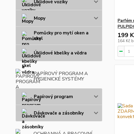
Úklidové vozíky
Mopy
Parfém 
PULPI
Pomůcky pro mytí oken a
199 K
skel
164 Kč
b
Úklidové kbelíky a vědra
PAPÍROVÝ PROGRAM A
HYGIENICKÉ SYSTÉMY
Papírový program
Dávkovače a zásobníky
OCHRANNÁ A PRACOVNÍ