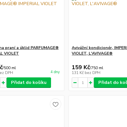
na praní a úklid PARFUMAGE®
Avivážní kondicionér, IMPER
AL VIOLET
VIOLET, L'AVIVAGE®
č
159 Kč
/
500 ml
/
750 ml
4 dny
ez DPH
131 Kč
bez DPH
Přidat do košíku
Přidat do ko