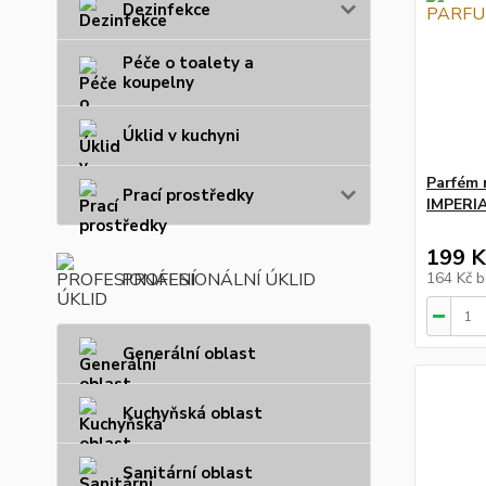
Dezinfekce
Péče o toalety a
koupelny
Úklid v kuchyni
Parfém 
Prací prostředky
IMPERI
199 K
PROFESIONÁLNÍ ÚKLID
164 Kč
b
Generální oblast
Kuchyňská oblast
Sanitární oblast