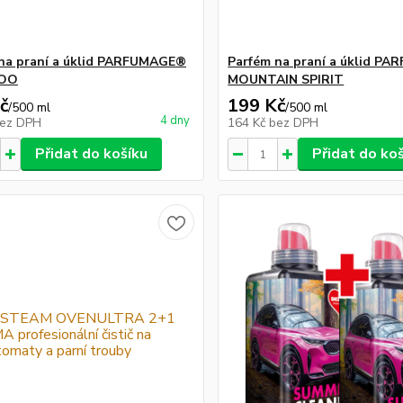
na praní a úklid PARFUMAGE®
Parfém na praní a úklid P
DOO
MOUNTAIN SPIRIT
č
199 Kč
/
500 ml
/
500 ml
4 dny
ez DPH
164 Kč
bez DPH
Přidat do košíku
Přidat do ko