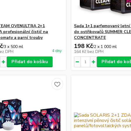
TEAM OVENULTRA 2+1
Sada 1+1 parfemovaný letní
profesionální čistič na
do ostřikovačů SUMMER C
omaty a parní trouby
CONCENTRATE
č
198 Kč
/
3 x 500 ml
/
2 x 1 000 ml
4 dny
ez DPH
164 Kč
bez DPH
Přidat do košíku
Přidat do ko