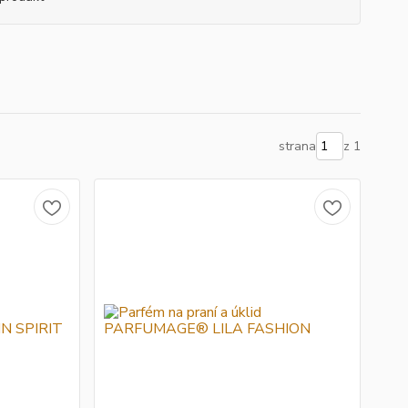
strana
z 1