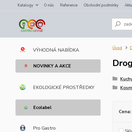
Katalogy
O nás
Reference
Obchodní podmínky
Aktu
Úvod
VÝHODNÁ NABÍDKA
Drog
NOVINKY A AKCE
Kuchy
EKOLOGICKÉ PROSTŘEDKY
Kosm
Ecolabel
Cena:
Pro Gastro
Skl