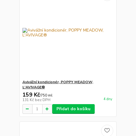
Avivážní kondicionér, POPPY MEADOW,
L'AVIVAGE®
159 Kč
/
750 ml
4 dny
131 Kč
bez DPH
Přidat do košíku