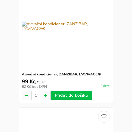
Avivážní kondicionér, ZANZIBAR, L'AVIVAGE®
99 Kč
/
750 ml
4 dny
82 Kč
bez DPH
Přidat do košíku