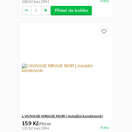
4 dny
206 Kč
bez DPH
Přidat do košíku
L'AVIVAGE MIRAGE NOIR | Avivážní kondicionér
159 Kč
/
750 ml
4 dny
131 Kč
bez DPH