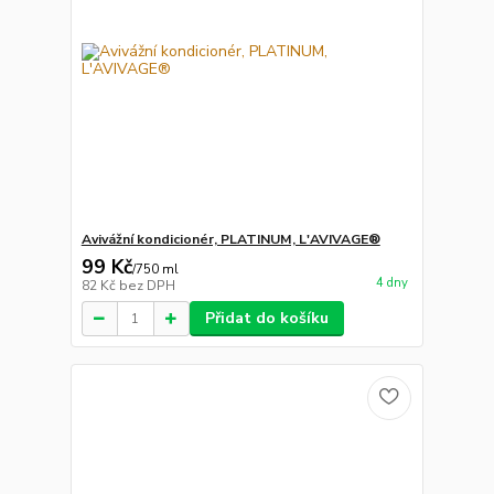
Avivážní kondicionér, PLATINUM, L'AVIVAGE®
99 Kč
/
750 ml
4 dny
82 Kč
bez DPH
Přidat do košíku