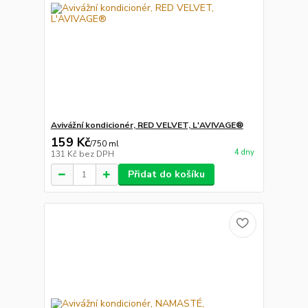
Avivážní kondicionér, RED VELVET, L'AVIVAGE®
159 Kč
/
750 ml
4 dny
131 Kč
bez DPH
Přidat do košíku