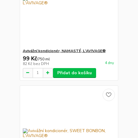
Avivážní kondicionér, NAMASTÉ, L'AVIVAGE®
99 Kč
/
750 ml
4 dny
82 Kč
bez DPH
Přidat do košíku