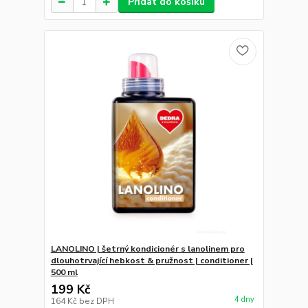
Přidat do košíku
LANOLINO | šetrný kondicionér s lanolinem pro
dlouhotrvající hebkost & pružnost | conditioner |
500 ml
199 Kč
4 dny
164 Kč
bez DPH