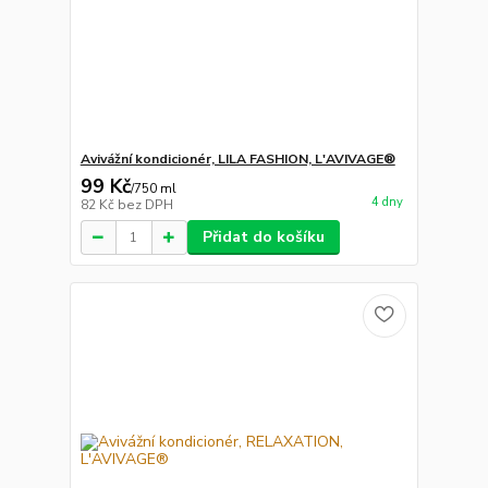
Avivážní kondicionér, LILA FASHION, L'AVIVAGE®
99 Kč
/
750 ml
4 dny
82 Kč
bez DPH
Přidat do košíku