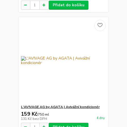
Přidat do košíku
L'AVIVAGE AG by AGATA | Avivážní kondicionér
159 Kč
/
750 ml
4 dny
131 Kč
bez DPH