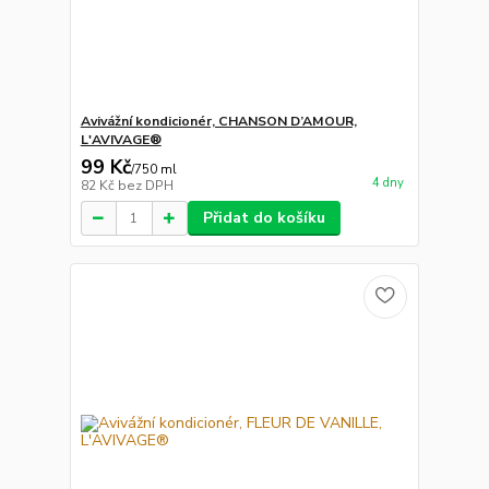
Avivážní kondicionér, CHANSON D’AMOUR,
L'AVIVAGE®
99 Kč
/
750 ml
4 dny
82 Kč
bez DPH
Přidat do košíku