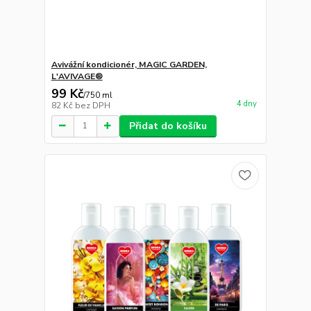
Avivážní kondicionér, MAGIC GARDEN,
L'AVIVAGE®
99 Kč
/
750 ml
4 dny
82 Kč
bez DPH
Přidat do košíku