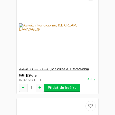
Avivážní kondicionér, ICE CREAM, L'AVIVAGE®
99 Kč
/
750 ml
4 dny
82 Kč
bez DPH
Přidat do košíku