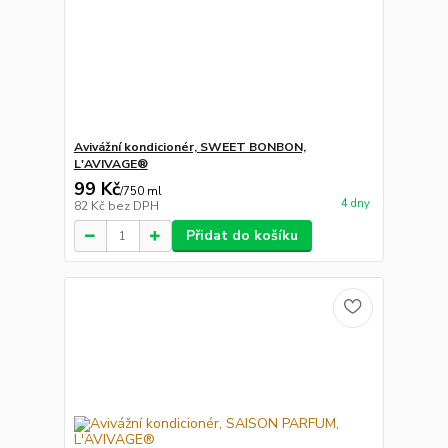
Avivážní kondicionér, SWEET BONBON,
L'AVIVAGE®
99 Kč
/
750 ml
4 dny
82 Kč
bez DPH
Přidat do košíku