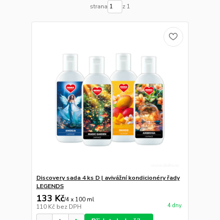
strana
z 1
Discovery sada 4 ks D | avivážní kondicionéry řady
LEGENDS
133 Kč
/
4 x 100 ml
4 dny
110 Kč
bez DPH