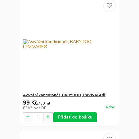
Avivážní kondicionér, BABYDOO, L’AVIVAGE®
99 Kč
/
750 ml
4 dny
82 Kč
bez DPH
Přidat do košíku