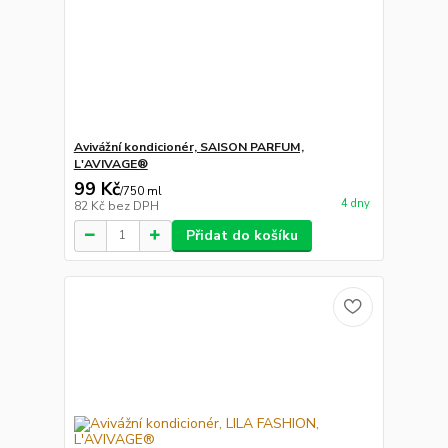
Avivážní kondicionér, SAISON PARFUM,
L'AVIVAGE®
99 Kč
/
750 ml
4 dny
82 Kč
bez DPH
Přidat do košíku