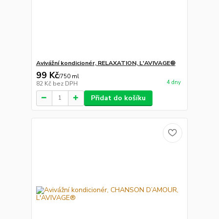
Avivážní kondicionér, RELAXATION, L'AVIVAGE®
99 Kč
/
750 ml
4 dny
82 Kč
bez DPH
Přidat do košíku