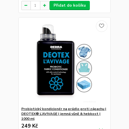
Přidat do košíku
Probiotický kondicionér na prádlo proti zápachu |
DEOTEX® L’AVIVAGE | jemná vůně & hebkost |
1000 ml
249 Kč