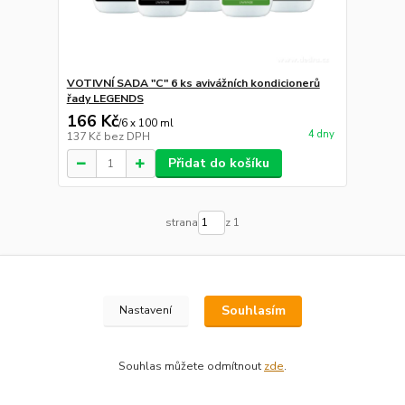
VOTIVNÍ SADA "C" 6 ks avivážních kondicionerů
řady LEGENDS
166 Kč
/
6 x 100 ml
4 dny
137 Kč
bez DPH
Přidat do košíku
strana
z 1
Souhlasím
Nastavení
Novinky z našeho blogu
Souhlas můžete odmítnout
zde
.