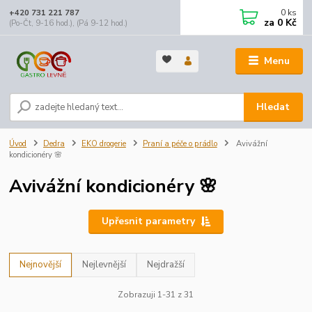
0
ks
+420 731 221 787
za
0 Kč
(Po-Čt, 9-16 hod.), (Pá 9-12 hod.)
Menu
Hledat
Úvod
Dedra
EKO drogerie
Praní a péče o prádlo
Avivážní
kondicionéry 🌸
Avivážní kondicionéry 🌸
Upřesnit parametry
Nejnovější
Nejlevnější
Nejdražší
Zobrazuji 1-31 z 31