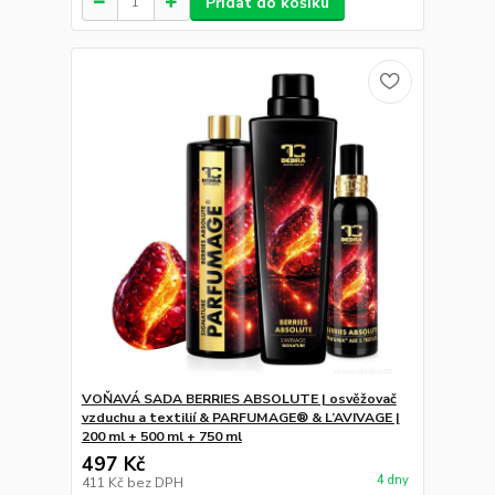
Přidat do košíku
VOŇAVÁ SADA BERRIES ABSOLUTE | osvěžovač
vzduchu a textilií & PARFUMAGE® & L’AVIVAGE |
200 ml + 500 ml + 750 ml
497 Kč
4 dny
411 Kč
bez DPH