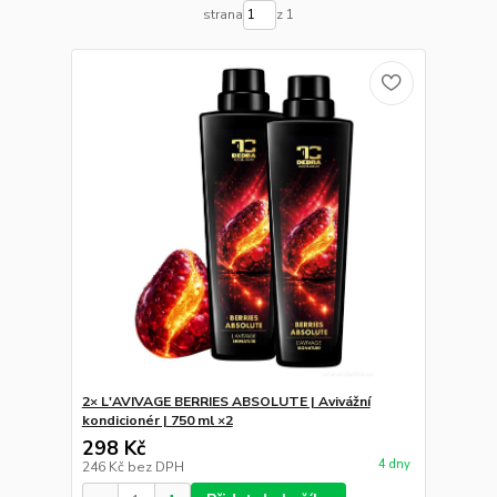
strana
z 1
2× L'AVIVAGE BERRIES ABSOLUTE | Avivážní
kondicionér | 750 ml ×2
298 Kč
4 dny
246 Kč
bez DPH