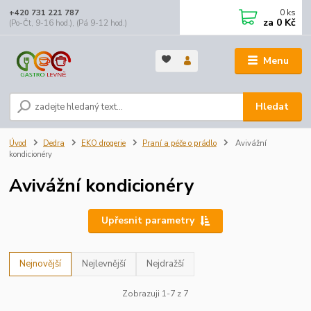
0
ks
+420 731 221 787
za
0 Kč
(Po-Čt, 9-16 hod.), (Pá 9-12 hod.)
Menu
Hledat
Úvod
Dedra
EKO drogerie
Praní a péče o prádlo
Avivážní
kondicionéry
Avivážní kondicionéry
Upřesnit parametry
Nejnovější
Nejlevnější
Nejdražší
Zobrazuji 1-7 z 7