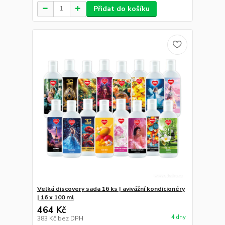
Přidat do košíku
Velká discovery sada 16 ks | avivážní kondicionéry
| 16 x 100 ml
464 Kč
4 dny
383 Kč
bez DPH