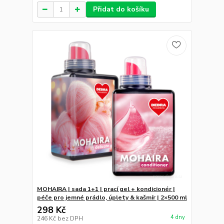
Přidat do košíku
MOHAIRA | sada 1+1 | prací gel + kondicionér |
péče pro jemné prádlo, úplety & kašmír | 2×500 ml
298 Kč
4 dny
246 Kč
bez DPH