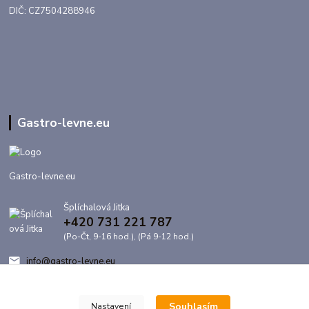
DIČ: CZ7504288946
Gastro-levne.eu
Gastro-levne.eu
Šplíchalová Jitka
+420 731 221 787
(Po-Čt, 9-16 hod.), (Pá 9-12 hod.)
info@gastro-levne.eu
Souhlasím
Nastavení