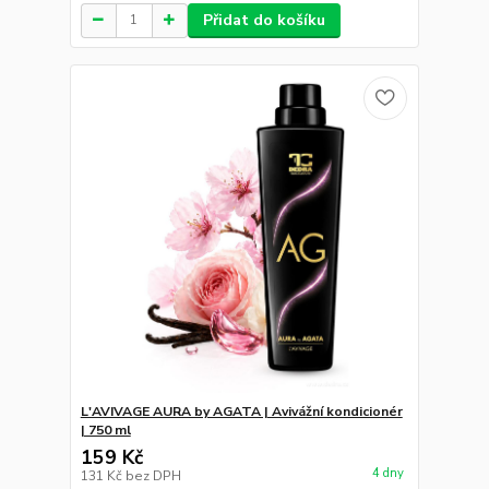
Přidat do košíku
L'AVIVAGE AURA by AGATA | Avivážní kondicionér
| 750 ml
159 Kč
4 dny
131 Kč
bez DPH