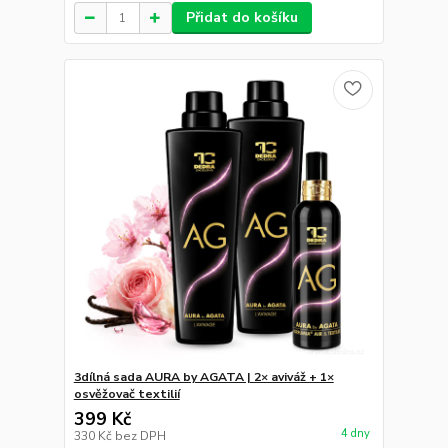
Přidat do košíku
3dílná sada AURA by AGATA | 2× aviváž + 1×
osvěžovač textilií
399 Kč
4 dny
330 Kč
bez DPH