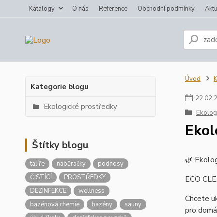
Katalogy
O nás
Reference
Obchodní podmínky
Aktu
Úvod
K
Kategorie blogu
22
.
02
.
Ekologické prostředky
Ekolog
Ekol
Štítky blogu
🌿 Ekologi
talíře
naběračky
podnosy
ČISTÍCÍ
PROSTŘEDKY
ECO CLEA
DEZINFEKCE
wellness
Chcete uk
bazénová chemie
bazény
sauny
pro domác