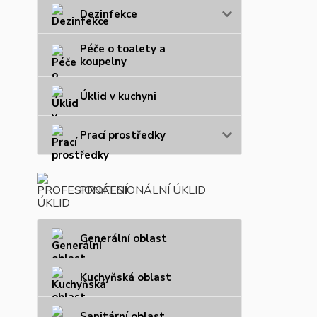
Dezinfekce
Péče o toalety a
koupelny
Úklid v kuchyni
Prací prostředky
PROFESIONÁLNÍ ÚKLID
Generální oblast
Kuchyňská oblast
Sanitární oblast