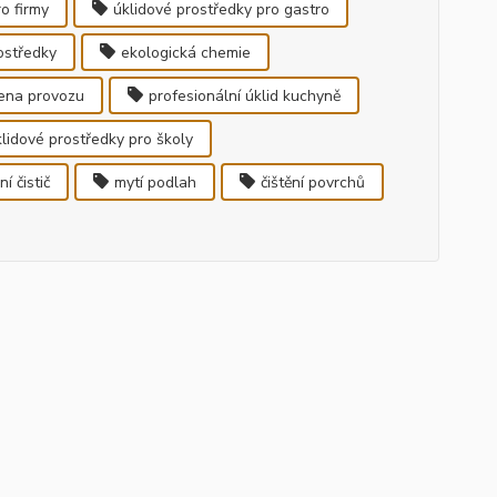
ro firmy
úklidové prostředky pro gastro
rostředky
ekologická chemie
ena provozu
profesionální úklid kuchyně
lidové prostředky pro školy
í čistič
mytí podlah
čištění povrchů