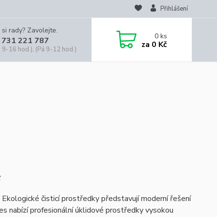
Přihlášení
 si rady? Zavolejte.
0
ks
 731 221 787
za
0 Kč
 9-16 hod.), (Pá 9-12 hod.)
í
 Ekologické čisticí prostředky představují moderní řešení
es nabízí profesionální úklidové prostředky vysokou