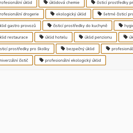
rofesionální úklid
úklidová chemie
čisticí prostředky p
rofesionální drogerie
ekologický úklid
šetrné čisticí p
klid gastro provozů
čisticí prostředky do kuchyně
hygi
klid restaurace
úklid hotelu
úklid penzionu
úk
isticí prostředky pro školky
bezpečný úklid
profesionáln
niverzální čistič
profesionální ekologický úklid