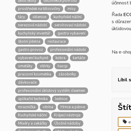
úklid školy
dezinfekce povrchů
účinnost
prostředek na tělocvičny
mísy
Řada
EC
tácy
sklenice
kuchyňské náčiní
s důrazem
nerezové nádobí
servírovací nádobí
úklidovou
kuchyňský inventář
gastro vybavení
školní jídelna
restaurace
gastro provoz
profesionální nádobí
Na e-sh
vybavení kuchyně
kobra
kartáče
smetáky
stěrky
haccp
pracovní kosmetika
zásobníky
Líbil 
dávkovače
profesionální úklidový systém cleamen
aplikační technika
lednice
Ští
mraznička
vitrína
Hrnce a pánve
Kuchyňské náčiní
Krájecí nástroje
e
Mixéry a sekáčky
Úložné nádoby