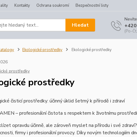
ality
Kontakty
Ochrana soukromí
Bezpečnostní listy
Nevíte
Hledat
+420
(Po-Čt,
atalogy
Ekologické prostředky
Ekologické prostředky
2026
ické prostředky
ogické prostředky
cké čisticí prostředky: účinný úklid šetrný k přírodě i zdraví
MEN – profesionální čistota s respektem k životnímu prostřed
lízet opravdu účinně, ale zároveň myslet na přírodu i své zdraví?
nosti, firmy i profesionální provozy. Díky novým technologiím dn