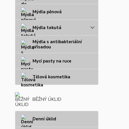
Mýdla pěnová
Mýdla tekutá
Mýdla s antibakteriální
přísadou
Mycí pasty na ruce
Tělová kosmetika
BĚŽNÝ ÚKLID
Denní úklid