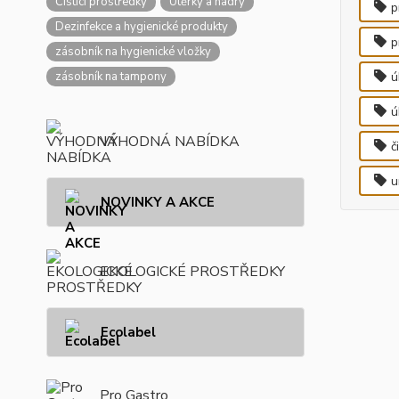
Čisticí prostředky
Utěrky a hadry
p
Dezinfekce a hygienické produkty
p
zásobník na hygienické vložky
zásobník na tampony
ú
ú
VÝHODNÁ NABÍDKA
č
u
NOVINKY A AKCE
EKOLOGICKÉ PROSTŘEDKY
Ecolabel
Pro Gastro