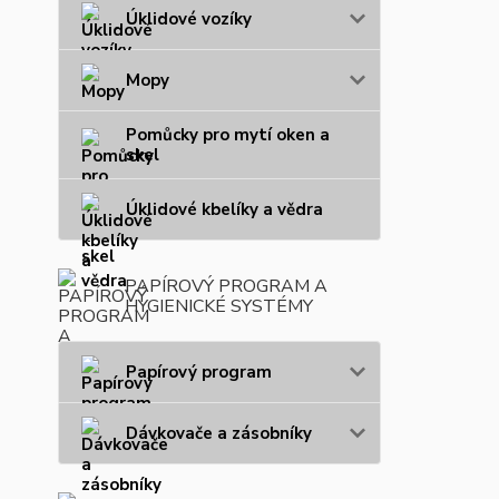
Úklidové vozíky
Mopy
Pomůcky pro mytí oken a
skel
Úklidové kbelíky a vědra
PAPÍROVÝ PROGRAM A
HYGIENICKÉ SYSTÉMY
Papírový program
Dávkovače a zásobníky