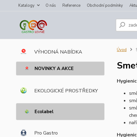
Katalogy
O nás
Reference
Obchodní podmínky
Aktu
Úvod
S
VÝHODNÁ NABÍDKA
Smet
NOVINKY A AKCE
Hygienic
EKOLOGICKÉ PROSTŘEDKY
smě
smě
smě
Ecolabel
che
nař
Pro Gastro
Hygienic