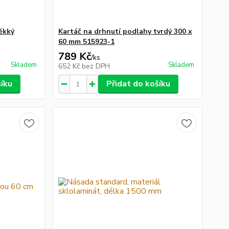
ěkký
Kartáč na drhnutí podlahy tvrdý 300 x
60 mm 515923-1
789 Kč
/
ks
Skladem
Skladem
652 Kč
bez DPH
šíku
Přidat do košíku