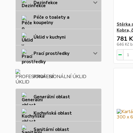
Dezinfekce
Péče o toalety a
koupelny
Stěrka 
Kobra, 
Úklid v kuchyni
781 K
646 Kč
b
Prací prostředky
PROFESIONÁLNÍ ÚKLID
Generální oblast
Kuchyňská oblast
Sanitární oblast