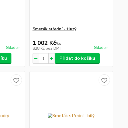
Smeták střední - žlutý
1 002 Kč
/
ks
Skladem
Skladem
828 Kč
bez DPH
šíku
Přidat do košíku