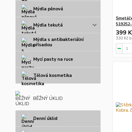
Mýdla pěnová
Smetáče
519252-
Mýdla tekutá
399 K
330 Kč
b
Mýdla s antibakteriální
přísadou
Mycí pasty na ruce
Tělová kosmetika
BĚŽNÝ ÚKLID
Denní úklid