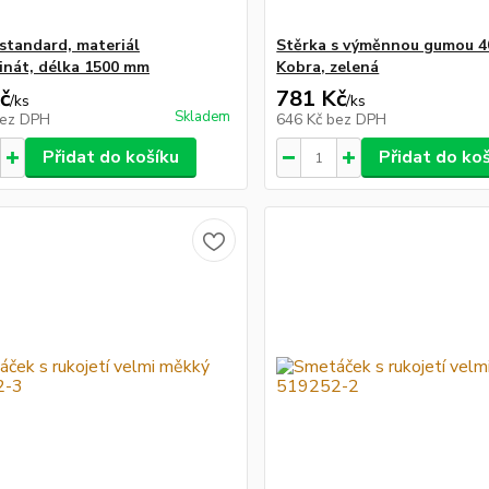
standard, materiál
Stěrka s výměnnou gumou 4
inát, délka 1500 mm
Kobra, zelená
č
781 Kč
/
ks
/
ks
Skladem
ez DPH
646 Kč
bez DPH
Přidat do košíku
Přidat do ko