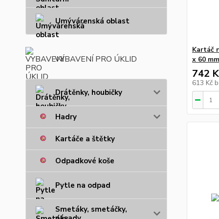
Umývárenská oblast
Kartáč n
VYBAVENÍ PRO ÚKLID
x 60 m
742 K
613 Kč
b
Drátěnky, houbičky
Hadry
Kartáče a štětky
Odpadkové koše
Pytle na odpad
Smetáky, smetáčky,
násady