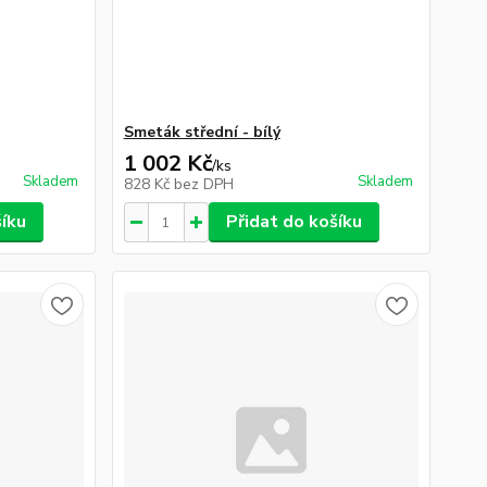
Smeták střední - bílý
1 002 Kč
/
ks
Skladem
Skladem
828 Kč
bez DPH
šíku
Přidat do košíku