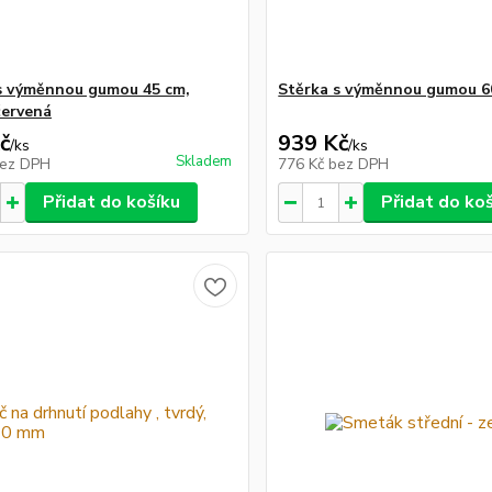
s výměnnou gumou 45 cm,
Stěrka s výměnnou gumou 6
červená
č
939 Kč
/
ks
/
ks
Skladem
ez DPH
776 Kč
bez DPH
Přidat do košíku
Přidat do ko