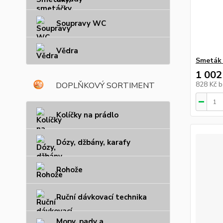
Soupravy WC
Vědra
Smeták 
1 002
828 Kč
b
DOPLŇKOVÝ SORTIMENT
Kolíčky na prádlo
Dózy, džbány, karafy
Rohože
Ruční dávkovací technika
Mopy, pady a