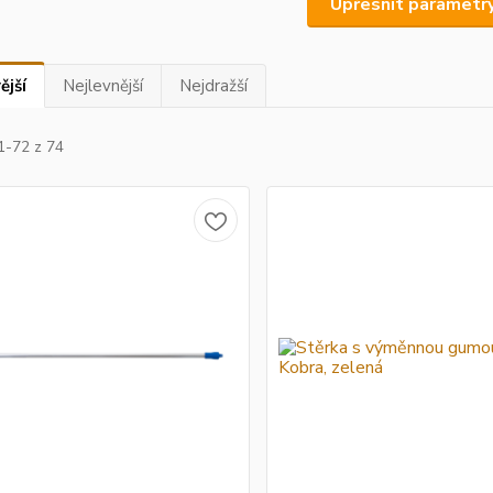
Upřesnit parametr
ější
Nejlevnější
Nejdražší
1-72 z 74