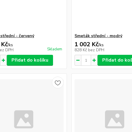
střední - červený
Smeták střední - modrý
 Kč
1 002 Kč
/
ks
/
ks
Skladem
ez DPH
828 Kč
bez DPH
Přidat do košíku
Přidat do ko