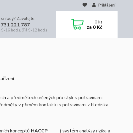
Přihlášení
 si rady? Zavolejte.
0
ks
 731 221 787
za
0 Kč
 9-16 hod.), (Pá 9-12 hod.)
ařízení.
ech a předmětech určených pro styk s potravinami.
ředměty v přímém kontaktu s potravinami z hlediska
emních konceptů
HACCP
( systém analýzy rizika a