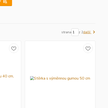
y
strana
z 2
další