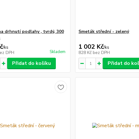
a drhnutí podlahy , tvrdý, 300
Smeták střední - zelený
m
č
1 002 Kč
/
ks
/
ks
Skladem
ez DPH
828 Kč
bez DPH
Přidat do košíku
Přidat do ko