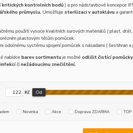
í
kritických kontrolních bodů
) a pro nádstavbové koncepce IFS
ářského průmyslu.
Umožňuje
sterilizaci v autoklávu
a garan
učnému použití vysoce kvalitních surových materiálů ( plast, drát, 
orézním plastovým tělům pomůcek.
mi odolnému systému spojení pomůcek s násadami ( šestihran a 
ké nabídce
barev sortimentu
je možné
odlišit čistící pomůcky
infekcí
či
nežádoucímu znečištění.
Kč
Od
adem
Novinka
Akce
Doprava ZDARMA
TOP 