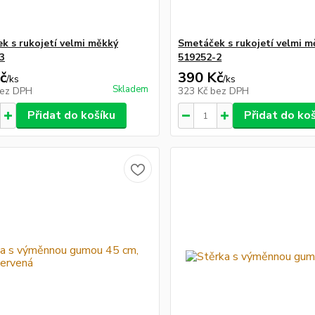
k s rukojetí velmi měkký
Smetáček s rukojetí velmi m
3
519252-2
č
390 Kč
/
ks
/
ks
Skladem
ez DPH
323 Kč
bez DPH
Přidat do košíku
Přidat do ko