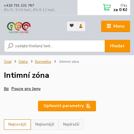
0
ks
+420 731 221 787
za
0 Kč
(Po-Čt, 9-16 hod.), (Pá 9-12 hod.)
Menu
Hledat
Úvod
Dedra
Kosmetika
Intimní zóna
Intimní zóna
Pouze pro ženy
Upřesnit parametry
Nejnovější
Nejlevnější
Nejdražší