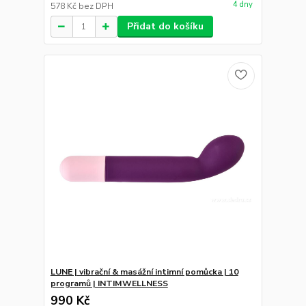
4 dny
578 Kč
bez DPH
Přidat do košíku
LUNE | vibrační & masážní intimní pomůcka | 10
programů | INTIMWELLNESS
990 Kč