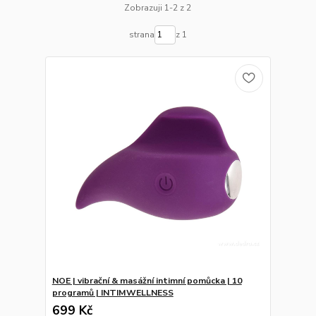
Zobrazuji 1-2 z 2
strana
z 1
NOE | vibrační & masážní intimní pomůcka | 10
programů | INTIMWELLNESS
699 Kč