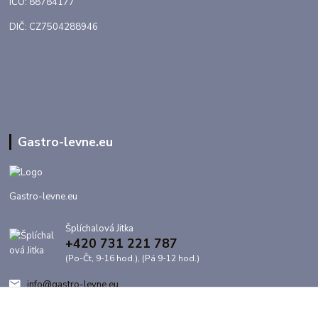
IČO: 88784177
DIČ: CZ7504288946
Gastro-levne.eu
Gastro-levne.eu
Šplíchalová Jitka
+420 731 221 787
(Po-Čt, 9-16 hod.), (Pá 9-12 hod.)
info@gastro-levne.eu