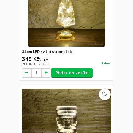
31 cm LED svítící stromeček
349 Kč
/
zlatý
4 dny
288 Kč
bez DPH
Přidat do košíku