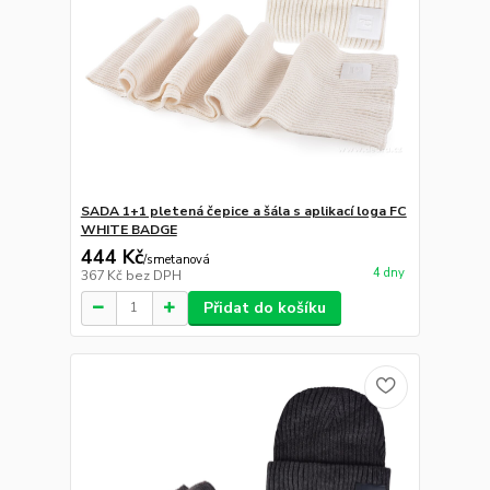
SADA 1+1 pletená čepice a šála s aplikací loga FC
WHITE BADGE
444 Kč
/
smetanová
4 dny
367 Kč
bez DPH
Přidat do košíku