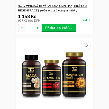
Sada ZDRAVÁ PLEŤ, VLASY & NEHTY | KRÁSA A
REGENERACE | péče o pleť, vlasy a nehty
1 158 Kč
4 dny
957 Kč
bez DPH
Přidat do košíku