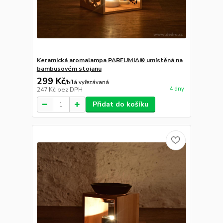
Keramická aromalampa PARFUMIA® umístěná na
bambusovém stojanu
299 Kč
/
bílá vyřezávaná
4 dny
247 Kč
bez DPH
Přidat do košíku