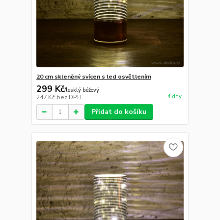
20 cm skleněný svícen s led osvětlením
299 Kč
/
lesklý béžový
4 dny
247 Kč
bez DPH
Přidat do košíku