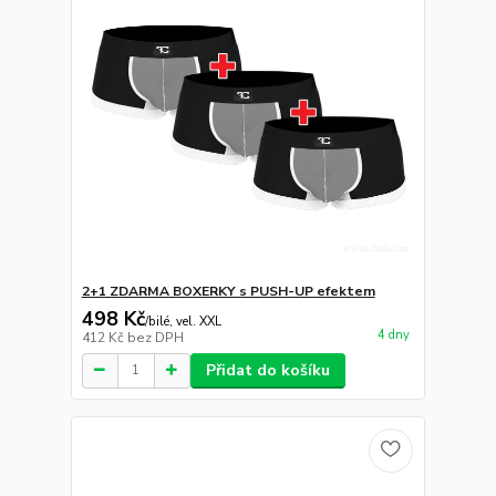
2+1 ZDARMA BOXERKY s PUSH-UP efektem
498 Kč
/
bilé, vel. XXL
4 dny
412 Kč
bez DPH
Přidat do košíku