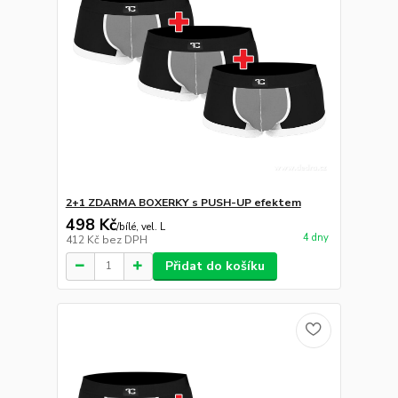
2+1 ZDARMA BOXERKY s PUSH-UP efektem
498 Kč
/
bílé, vel. L
4 dny
412 Kč
bez DPH
Přidat do košíku