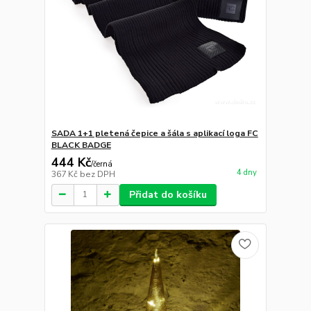
SADA 1+1 pletená čepice a šála s aplikací loga FC
BLACK BADGE
444 Kč
/
černá
4 dny
367 Kč
bez DPH
Přidat do košíku