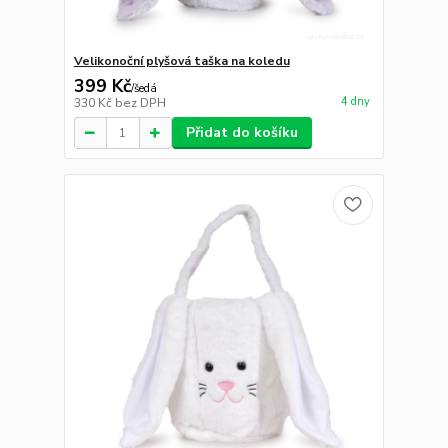
Velikonoční plyšová taška na koledu
399 Kč
/
šedá
4 dny
330 Kč
bez DPH
Přidat do košíku