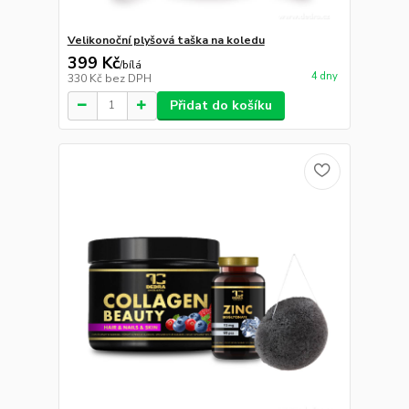
Velikonoční plyšová taška na koledu
399 Kč
/
bílá
4 dny
330 Kč
bez DPH
Přidat do košíku