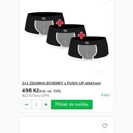
2+1 ZDARMA BOXERKY s PUSH-UP efektem
498 Kč
/
bilé, vel. XXXL
4 dny
412 Kč
bez DPH
Přidat do košíku