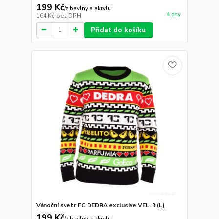
199 Kč
/
z bavlny a akrylu
4 dny
164 Kč
bez DPH
Přidat do košíku
Vánoční svetr FC DEDRA exclusive VEL. 3 (L)
199 Kč
/
z bavlny a akrylu