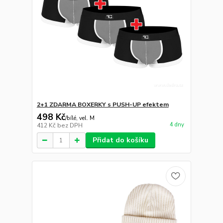
2+1 ZDARMA BOXERKY s PUSH-UP efektem
498 Kč
/
bílé, vel. M
4 dny
412 Kč
bez DPH
Přidat do košíku