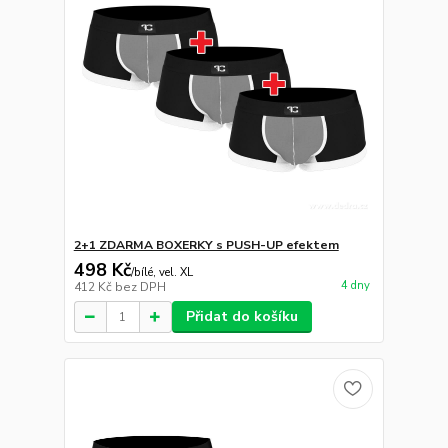
2+1 ZDARMA BOXERKY s PUSH-UP efektem
498 Kč
/
bílé, vel. XL
4 dny
412 Kč
bez DPH
Přidat do košíku