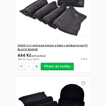
SADA 1+1 pletená čepice a šála s aplikací loga FC
BLACK BADGE
444 Kč
/
antracitová
4 dny
367 Kč
bez DPH
Přidat do košíku