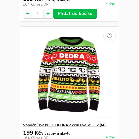
4 dny
164 Kč
bez DPH
Přidat do košíku
Vánoční svetr FC DEDRA exclusive VEL. 2 (M)
199 Kč
/
z bavlny a akrylu
4 dny
164 Kč
bez DPH