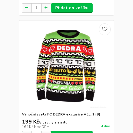
Přidat do košíku
Vánoční svetr FC DEDRA exclusive VEL. 1 (S)
199 Kč
/
z bavlny a akrylu
4 dny
164 Kč
bez DPH