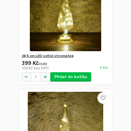
36,5 cm LED svítící stromeček
399 Kč
/
zlatý
4 dny
330 Kč
bez DPH
Přidat do košíku