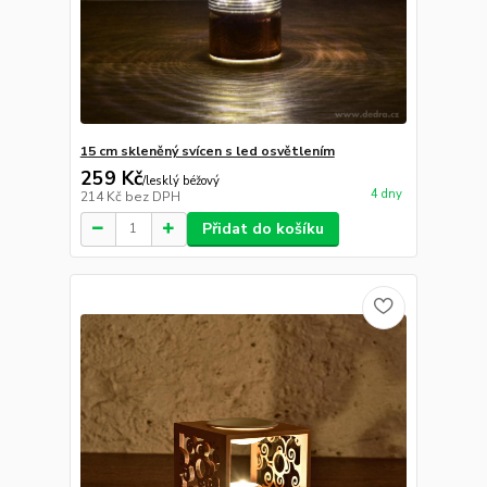
15 cm skleněný svícen s led osvětlením
259 Kč
/
lesklý béžový
4 dny
214 Kč
bez DPH
Přidat do košíku