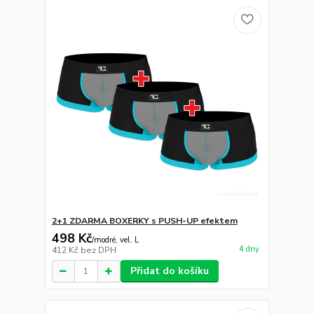
2+1 ZDARMA BOXERKY s PUSH-UP efektem
498 Kč
/
modré, vel. L
4 dny
412 Kč
bez DPH
Přidat do košíku