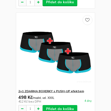
Přidat do košíku
2+1 ZDARMA BOXERKY s PUSH-UP efektem
498 Kč
/
modré, vel. XXXL
4 dny
412 Kč
bez DPH
Přidat do košíku