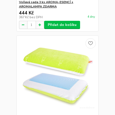
Voňavá sada 3 ks AROMA-ESENCÍ +
AROMALAMPA ZDARMA
444 Kč
4 dny
367 Kč
bez DPH
Přidat do košíku