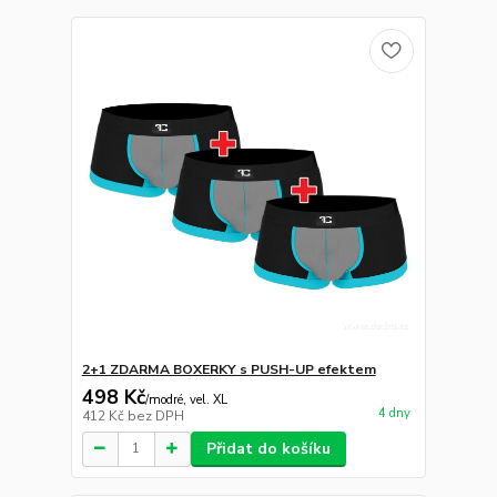
2+1 ZDARMA BOXERKY s PUSH-UP efektem
498 Kč
/
modré, vel. XL
4 dny
412 Kč
bez DPH
Přidat do košíku