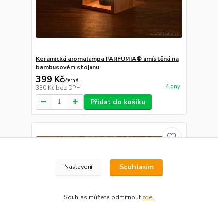
Keramická aromalampa PARFUMIA® umístěná na
bambusovém stojanu
399 Kč
/
černá
4 dny
330 Kč
bez DPH
Přidat do košíku
Souhlasím
Nastavení
Souhlas můžete odmítnout
zde
.