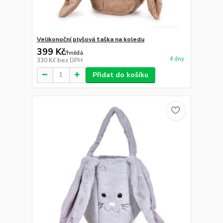
Velikonoční plyšová taška na koledu
399 Kč
/
hnědá
4 dny
330 Kč
bez DPH
Přidat do košíku