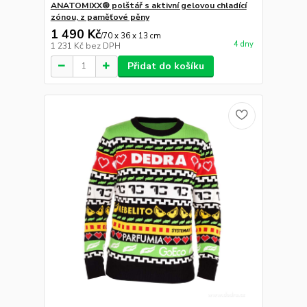
ANATOMIXX® polštář s aktivní gelovou chladící
zónou, z paměťové pěny
1 490 Kč
/
70 x 36 x 13 cm
4 dny
1 231 Kč
bez DPH
Přidat do košíku