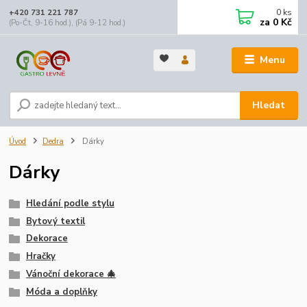
0
ks
+420 731 221 787
za
0 Kč
(Po-Čt, 9-16 hod.), (Pá 9-12 hod.)
Menu
Hledat
Úvod
Dedra
Dárky
Dárky
Hledání podle stylu
Bytový textil
Dekorace
Hračky
Vánoční dekorace 🎄
Móda a doplňky