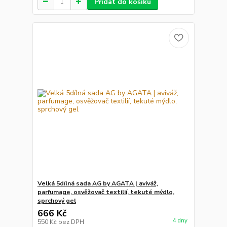
Přidat do košíku
Velká 5dílná sada AG by AGATA | aviváž,
parfumage, osvěžovač textilií, tekuté mýdlo,
sprchový gel
666 Kč
4 dny
550 Kč
bez DPH