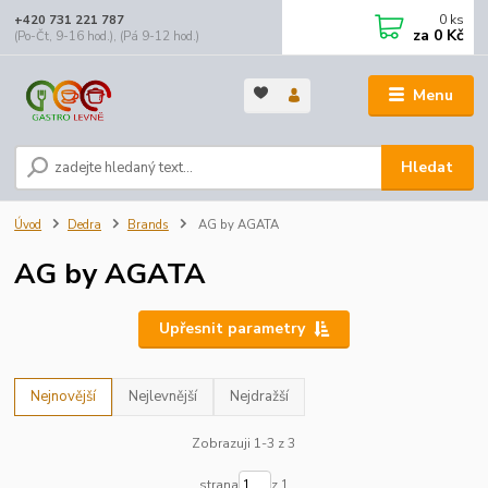
0
ks
+420 731 221 787
za
0 Kč
(Po-Čt, 9-16 hod.), (Pá 9-12 hod.)
Menu
Hledat
Úvod
Dedra
Brands
AG by AGATA
AG by AGATA
Upřesnit parametry
Nejnovější
Nejlevnější
Nejdražší
Zobrazuji 1-3 z 3
strana
z 1