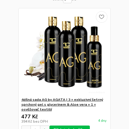
4dílná sada AG by AGATA | 3 × exkluzivní šetrný
sprchový gel s glycerinem & Aloe vera + 1 ×
osvěžovač textilií
477 Kč
4 dny
394 Kč
bez DPH