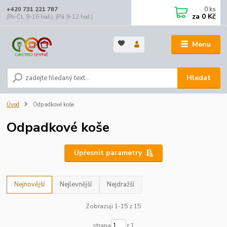
0
ks
+420 731 221 787
za
0 Kč
(Po-Čt, 9-16 hod.), (Pá 9-12 hod.)
Menu
Hledat
Úvod
Odpadkové koše
Odpadkové koše
Upřesnit parametry
Nejnovější
Nejlevnější
Nejdražší
Zobrazuji 1-15 z 15
strana
z 1