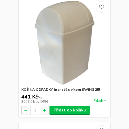
KOŠ NA ODPADKY hranatý s víkem SWING 25l
441 Kč
/
ks
Skladem
365 Kč
bez DPH
Přidat do košíku