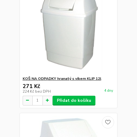
KOŠ NA ODPADKY hranatý s víkem KLIP 12l
271 Kč
4 dny
224 Kč
bez DPH
Přidat do košíku