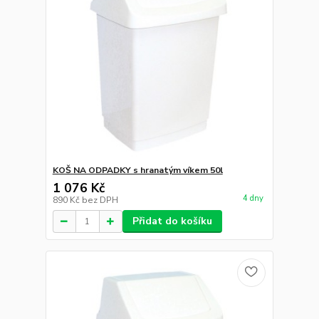
KOŠ NA ODPADKY s hranatým víkem 50l
1 076 Kč
4 dny
890 Kč
bez DPH
Přidat do košíku