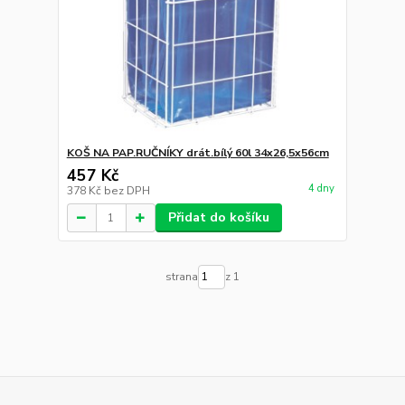
KOŠ NA PAP.RUČNÍKY drát.bílý 60l 34x26,5x56cm
457 Kč
4 dny
378 Kč
bez DPH
Přidat do košíku
strana
z 1