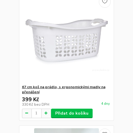
67 cm koš na prádlo, s ergonomickými madly na
přenášení
399 Kč
4 dny
330 Kč
bez DPH
Přidat do košíku