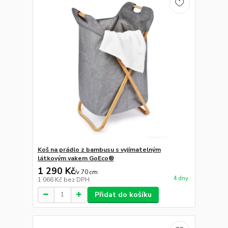
Koš na prádlo z bambusu s vyjímatelným
látkovým vakem GoEco®
1 290 Kč
/
v 70 cm
4 dny
1 066 Kč
bez DPH
Přidat do košíku