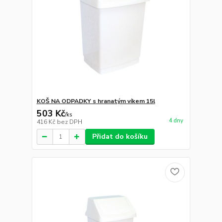
KOŠ NA ODPADKY s hranatým víkem 15l
503 Kč
/
ks
4 dny
416 Kč
bez DPH
Přidat do košíku