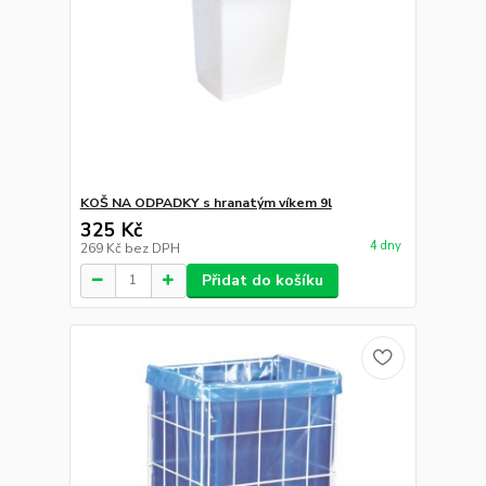
KOŠ NA ODPADKY s hranatým víkem 9l
325 Kč
4 dny
269 Kč
bez DPH
Přidat do košíku