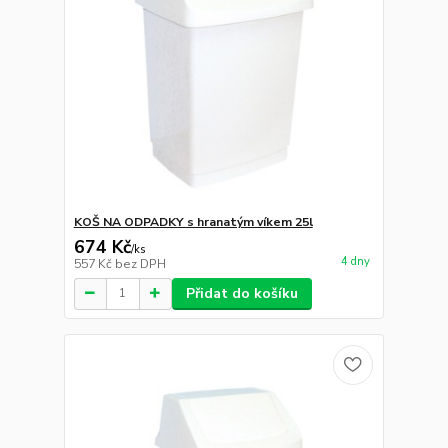
KOŠ NA ODPADKY s hranatým víkem 25l
674 Kč
/
ks
4 dny
557 Kč
bez DPH
Přidat do košíku