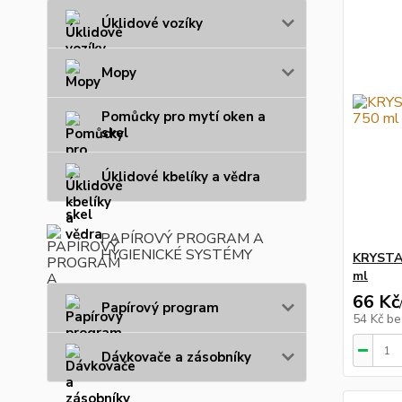
Úklidové vozíky
Mopy
Pomůcky pro mytí oken a
skel
Úklidové kbelíky a vědra
PAPÍROVÝ PROGRAM A
HYGIENICKÉ SYSTÉMY
KRYSTA
ml
66 Kč
Papírový program
54 Kč
be
Dávkovače a zásobníky