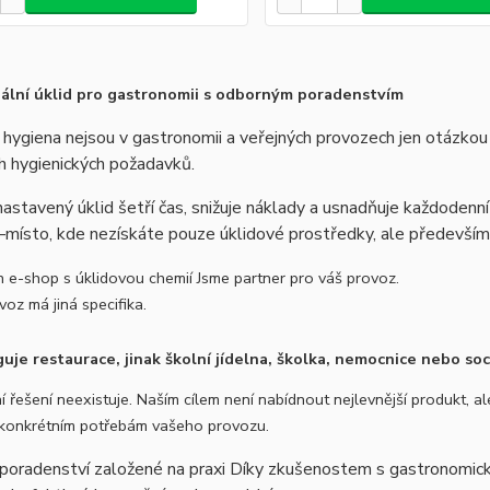
nální úklid pro gastronomii s odborným poradenstvím
 hygiena nejsou v gastronomii a veřejných provozech jen otázkou
h hygienických požadavků.
astavený úklid šetří čas, snižuje náklady a usnadňuje každodenní
–místo, kde nezískáte pouze úklidové prostředky, ale předevší
n e-shop s úklidovou chemií Jsme partner pro váš provoz.
oz má jiná specifika.
guje restaurace, jinak školní jídelna, školka, nemocnice nebo soci
í řešení neexistuje. Naším cílem není nabídnout nejlevnější produkt, a
konkrétním potřebám vašeho provozu.
poradenství založené na praxi Díky zkušenostem s gastronomick