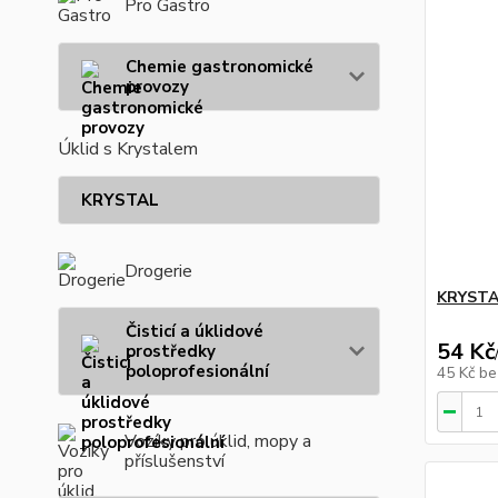
Pro Gastro
Chemie gastronomické
provozy
Úklid s Krystalem
KRYSTAL
Drogerie
KRYSTAL
Čisticí a úklidové
54 Kč
prostředky
poloprofesionální
45 Kč
be
Vozíky pro úklid, mopy a
příslušenství