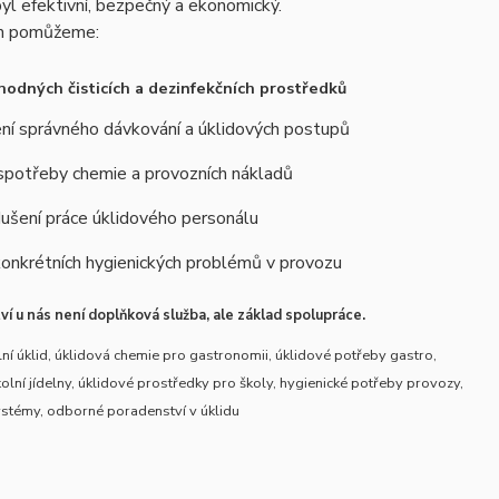
byl efektivní, bezpečný a ekonomický.
m pomůžeme:
hodných čisticích a dezinfekčních prostředků
ní správného dávkování a úklidových postupů
 spotřeby chemie a provozních nákladů
ušení práce úklidového personálu
konkrétních hygienických problémů v provozu
í u nás není doplňková služba, ale základ spolupráce.
ní úklid, úklidová chemie pro gastronomii, úklidové potřeby gastro,
kolní jídelny, úklidové prostředky pro školy, hygienické potřeby provozy,
ystémy, odborné poradenství v úklidu