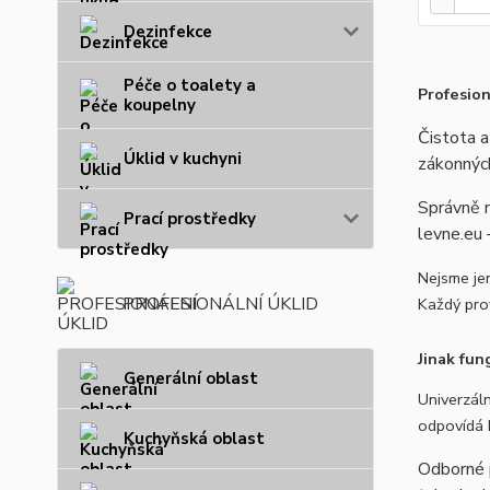
Dezinfekce
Péče o toalety a
Profesio
koupelny
Čistota a
Úklid v kuchyni
zákonnýc
Správně n
Prací prostředky
levne.eu 
Nejsme je
PROFESIONÁLNÍ ÚKLID
Každý prov
Jinak fun
Generální oblast
Univerzáln
odpovídá 
Kuchyňská oblast
Odborné 