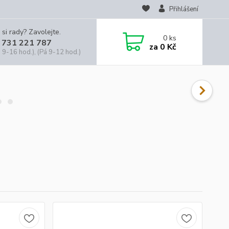
Přihlášení
 si rady? Zavolejte.
0
ks
 731 221 787
za
0 Kč
 9-16 hod.), (Pá 9-12 hod.)