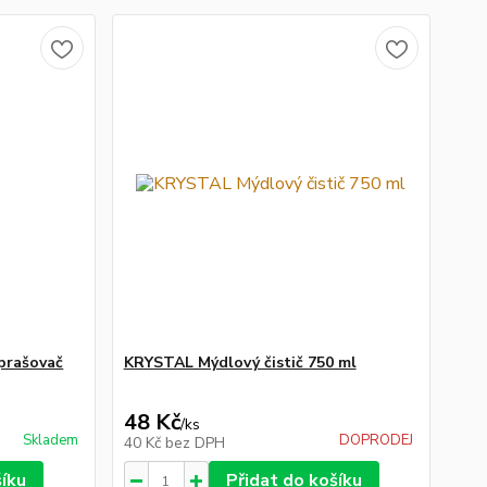
prašovač
KRYSTAL Mýdlový čistič 750 ml
48 Kč
/
ks
Skladem
DOPRODEJ
40 Kč
bez DPH
šíku
Přidat do košíku