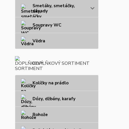
Smetáky, smetáčky,
násady
Soupravy WC
Vědra
DOPLŇKOVÝ SORTIMENT
Kolíčky na prádlo
Dózy, džbány, karafy
Rohože