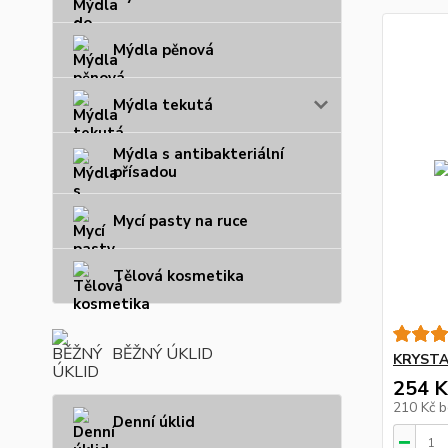
Mýdla pěnová
Mýdla tekutá
Mýdla s antibakteriální
přísadou
Mycí pasty na ruce
Tělová kosmetika
BĚŽNÝ ÚKLID
KRYSTAL
254 K
210 Kč
b
Denní úklid