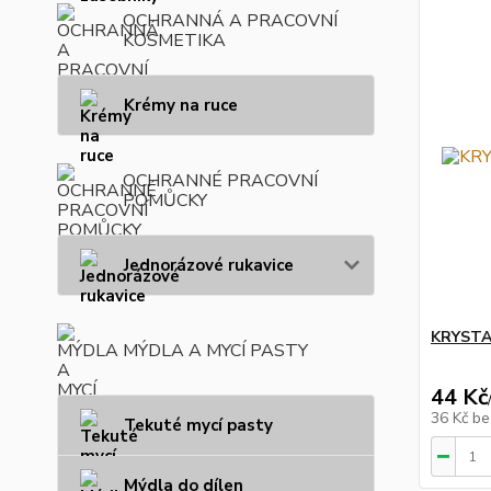
OCHRANNÁ A PRACOVNÍ
KOSMETIKA
Krémy na ruce
OCHRANNÉ PRACOVNÍ
POMŮCKY
Jednorázové rukavice
KRYSTAL
MÝDLA A MYCÍ PASTY
44 Kč
36 Kč
be
Tekuté mycí pasty
Mýdla do dílen