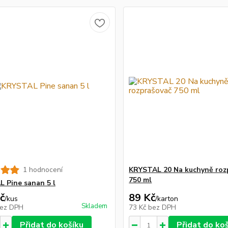
1 hodnocení
KRYSTAL 20 Na kuchyně roz
750 ml
 Pine sanan 5 l
č
89 Kč
/
kus
/
karton
Skladem
ez DPH
73 Kč
bez DPH
Přidat do košíku
Přidat do ko