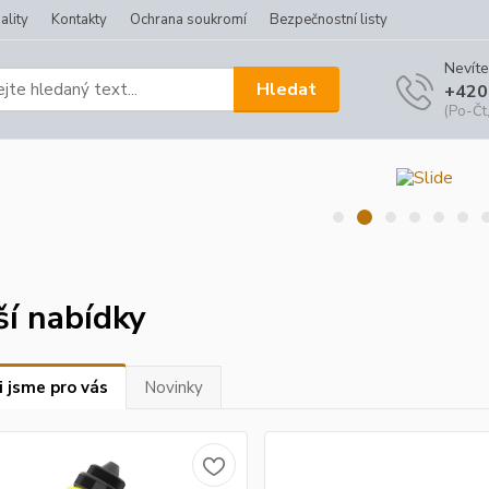
ality
Kontakty
Ochrana soukromí
Bezpečnostní listy
Nevíte
Hledat
+420
(Po-Čt,
ší nabídky
i jsme pro vás
Novinky