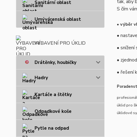
tak, aby 
Sanitární oblast
S čím vá
Umývárenská oblast
• výběr v
• nastave
VYBAVENÍ PRO ÚKLID
• snížení
• zjednod
Drátěnky, houbičky
• řešení 
Hadry
Poradenstv
Kartáče a štětky
profesionál
úklid pro š
Odpadkové koše
úklidové s
Pytle na odpad