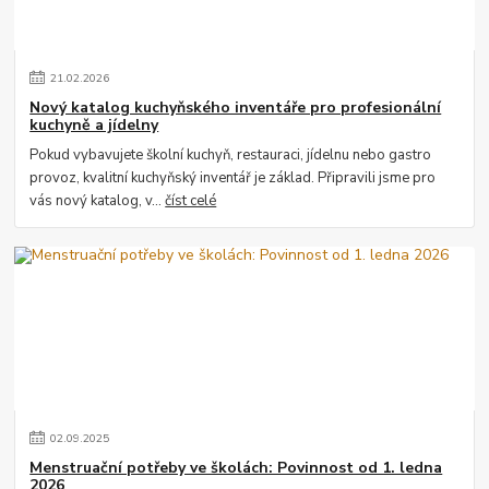
21
.
02
.
2026
Nový katalog kuchyňského inventáře pro profesionální
kuchyně a jídelny
Pokud vybavujete školní kuchyň, restauraci, jídelnu nebo gastro
provoz, kvalitní kuchyňský inventář je základ. Připravili jsme pro
vás nový katalog, v...
číst celé
02
.
09
.
2025
Menstruační potřeby ve školách: Povinnost od 1. ledna
2026