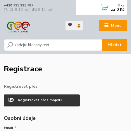
0
ks
+420 731 221 787
za
0 Kč
(Po-Čt, 9-16 hod.), (Pá 9-12 hod.)
Menu
Hledat
Registrace
Registrovat přes:
Registrovat přes mojeID
Osobní údaje
Email
*