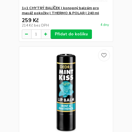
1+1 CHYTRÝ BALÍČEK | konopný balzám pro
masáž pokožky | THERMO & POLAR | 240 ml
259 Kč
4 dny
214 Kč
bez DPH
Přidat do košíku