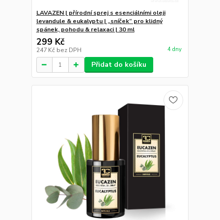
LAVAZEN | přírodní sprej s esenciálními oleji
levandule & eukalyptu | „sníček“ pro klidný
spánek, pohodu & relaxaci | 30 ml
299 Kč
4 dny
247 Kč
bez DPH
Přidat do košíku