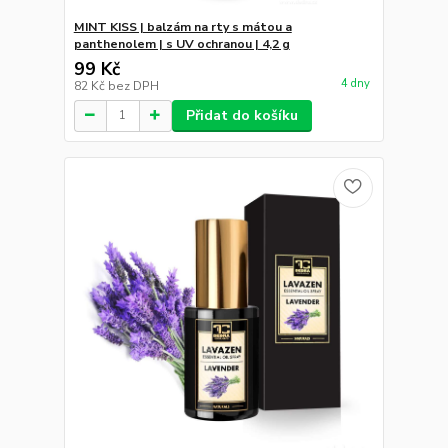
MINT KISS | balzám na rty s mátou a
panthenolem | s UV ochranou | 4,2 g
99 Kč
4 dny
82 Kč
bez DPH
Přidat do košíku