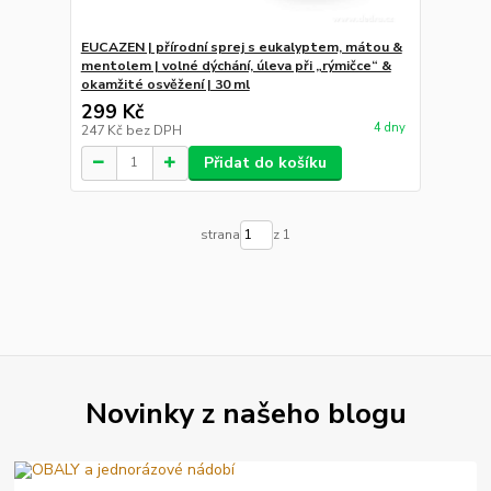
EUCAZEN | přírodní sprej s eukalyptem, mátou &
mentolem | volné dýchání, úleva při „rýmičce“ &
okamžité osvěžení | 30 ml
299 Kč
4 dny
247 Kč
bez DPH
Přidat do košíku
strana
z 1
Novinky z našeho blogu