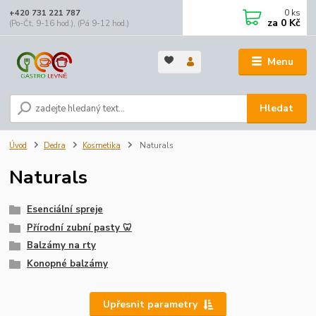
0
ks
+420 731 221 787
za
0 Kč
(Po-Čt, 9-16 hod.), (Pá 9-12 hod.)
Menu
Hledat
Úvod
Dedra
Kosmetika
Naturals
Naturals
Esenciální spreje
Přírodní zubní pasty 🦷
Balzámy na rty
Konopné balzámy
Upřesnit parametry