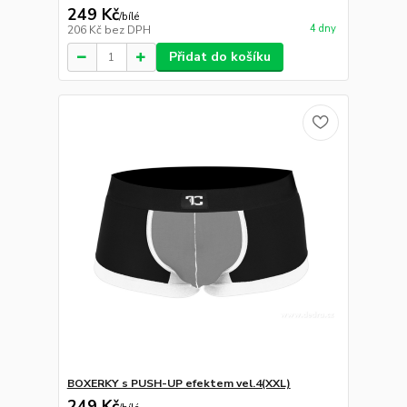
249 Kč
/
bílé
4 dny
206 Kč
bez DPH
Přidat do košíku
BOXERKY s PUSH-UP efektem vel.4(XXL)
249 Kč