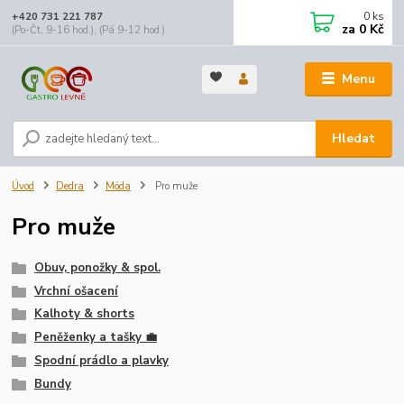
0
ks
+420 731 221 787
za
0 Kč
(Po-Čt, 9-16 hod.), (Pá 9-12 hod.)
Menu
Hledat
Úvod
Dedra
Móda
Pro muže
Pro muže
Obuv, ponožky & spol.
Vrchní ošacení
Kalhoty & shorts
Peněženky a tašky 💼
Spodní prádlo a plavky
Bundy