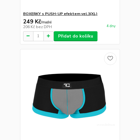
BOXERKY s PUSH-UP efektem vel.3(XL)
249 Kč
/
modré
4 dny
206 Kč
bez DPH
Přidat do košíku