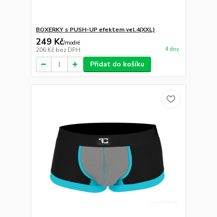
BOXERKY s PUSH-UP efektem vel.4(XXL)
249 Kč
/
modré
4 dny
206 Kč
bez DPH
Přidat do košíku