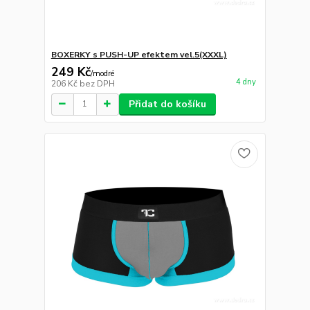
BOXERKY s PUSH-UP efektem vel.5(XXXL)
249 Kč
/
modré
4 dny
206 Kč
bez DPH
Přidat do košíku