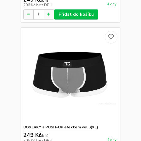
/
bílé
4 dny
206 Kč
bez DPH
Přidat do košíku
BOXERKY s PUSH-UP efektem vel.3(XL)
249 Kč
/
bílé
4 dny
206 Kč
bez DPH