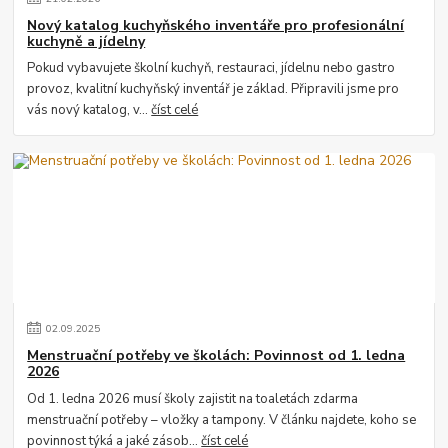
Nový katalog kuchyňského inventáře pro profesionální
kuchyně a jídelny
Pokud vybavujete školní kuchyň, restauraci, jídelnu nebo gastro
provoz, kvalitní kuchyňský inventář je základ. Připravili jsme pro
vás nový katalog, v...
číst celé
02
.
09
.
2025
Menstruační potřeby ve školách: Povinnost od 1. ledna
2026
Od 1. ledna 2026 musí školy zajistit na toaletách zdarma
menstruační potřeby – vložky a tampony. V článku najdete, koho se
povinnost týká a jaké zásob...
číst celé