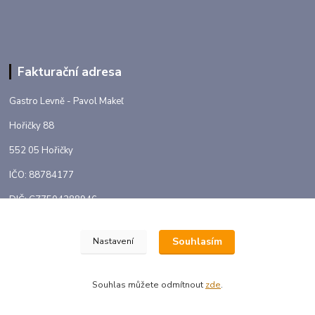
Fakturační adresa
Gastro Levně - Pavol Makeľ
Hořičky 88
552 05 Hořičky
IČO: 88784177
DIČ: CZ7504288946
Souhlasím
Nastavení
Souhlas můžete odmítnout
zde
.
Gastro-levne.eu