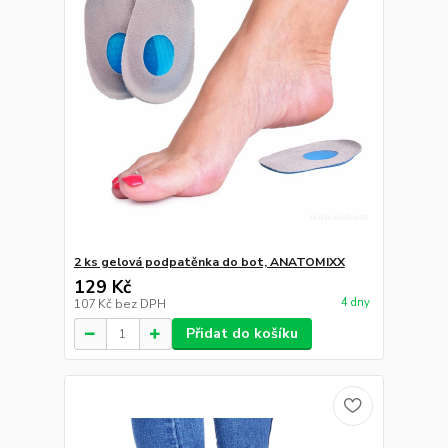
2 ks gelová podpatěnka do bot, ANATOMIXX
129 Kč
4 dny
107 Kč
bez DPH
Přidat do košíku