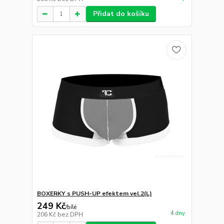
Přidat do košíku
BOXERKY s PUSH-UP efektem vel.2(L)
249 Kč
/
bílé
4 dny
206 Kč
bez DPH