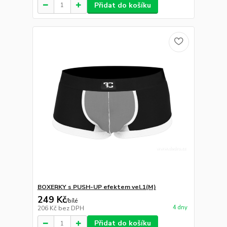
Přidat do košíku
BOXERKY s PUSH-UP efektem vel.1(M)
249 Kč
/
bílé
4 dny
206 Kč
bez DPH
Přidat do košíku