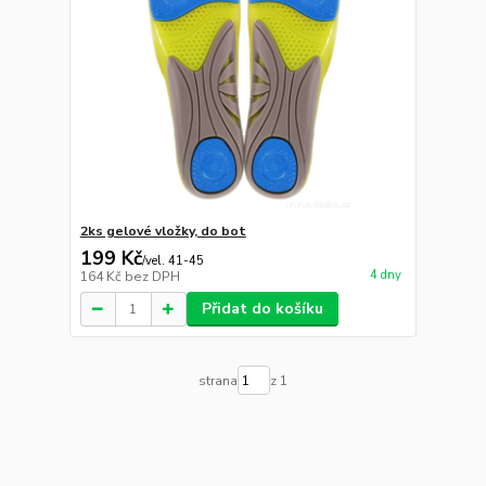
2ks gelové vložky, do bot
199 Kč
/
vel. 41-45
4 dny
164 Kč
bez DPH
Přidat do košíku
strana
z 1