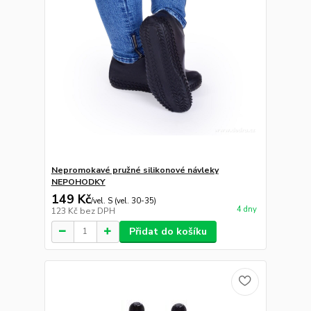
Nepromokavé pružné silikonové návleky
NEPOHODKY
149 Kč
/
vel. S (vel. 30-35)
4 dny
123 Kč
bez DPH
Přidat do košíku