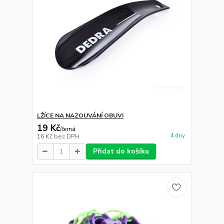
LŽÍCE NA NAZOUVÁNÍ OBUVI
19 Kč
/
černá
4 dny
16 Kč
bez DPH
Přidat do košíku