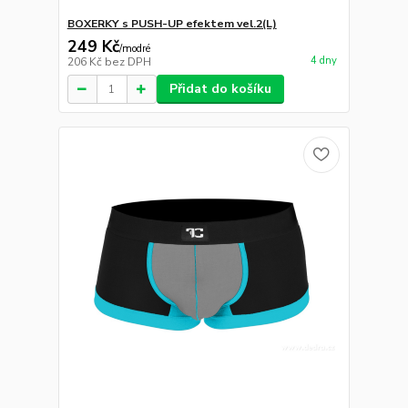
BOXERKY s PUSH-UP efektem vel.2(L)
249 Kč
/
modré
4 dny
206 Kč
bez DPH
Přidat do košíku