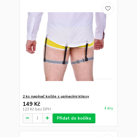
2 ks napínač košile s upínacími klipsy
149 Kč
4 dny
123 Kč
bez DPH
Přidat do košíku