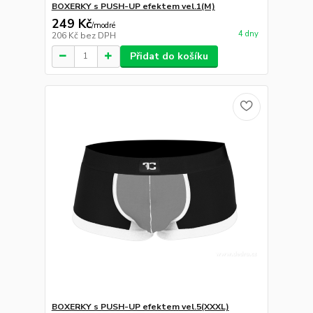
BOXERKY s PUSH-UP efektem vel.1(M)
249 Kč
/
modré
4 dny
206 Kč
bez DPH
Přidat do košíku
BOXERKY s PUSH-UP efektem vel.5(XXXL)