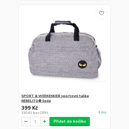
SPORT & WEEKENDER sportovní taška
REBELITO® šedá
399 Kč
4 dny
330 Kč
bez DPH
Přidat do košíku