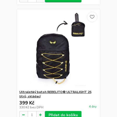
Ultralehký batoh REBELITO® ULTRALIGHT 25
litrů, skládací
399 Kč
4 dny
330 Kč
bez DPH
Přidat do košíku