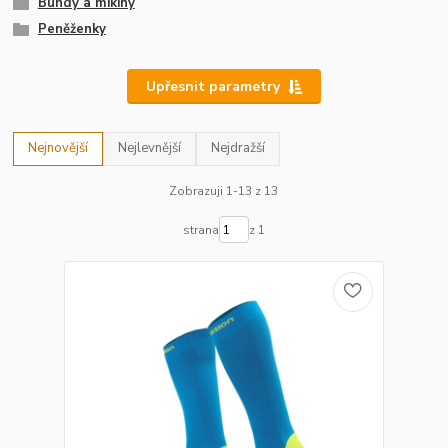
Bundy a mikiny
Peněženky
Upřesnit parametry
Nejnovější
Nejlevnější
Nejdražší
Zobrazuji 1-13 z 13
strana
z 1