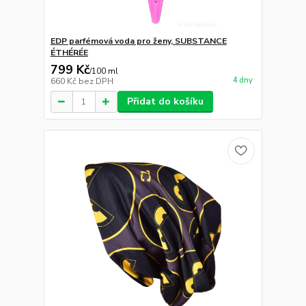
EDP parfémová voda pro ženy, SUBSTANCE
ÉTHÉRÉE
799 Kč
/
100 ml
4 dny
660 Kč
bez DPH
Přidat do košíku