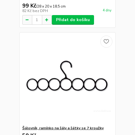
99 Kč
/
28 x 20 x 18,5 cm
4 dny
82 Kč
bez DPH
Přidat do košíku
Šálovník, ramínko na šály a šátky se 7 kroužky