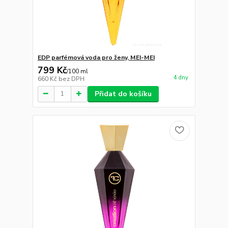
EDP parfémová voda pro ženy, MEI-MEI
799 Kč
/
100 ml
4 dny
660 Kč
bez DPH
Přidat do košíku