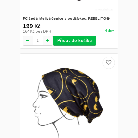
FC šedá hřejivá čepice s podšívkou, REBELITO®
199 Kč
4 dny
164 Kč
bez DPH
Přidat do košíku