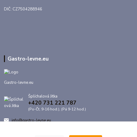
DIČ: CZ7504288946
Gastro-levne.eu
Gastro-levne.eu
Šplíchalová Jitka
+420 731 221 787
(Po-Čt, 9-16 hod.), (Pá 9-12 hod.)
info@gastro-levne.eu