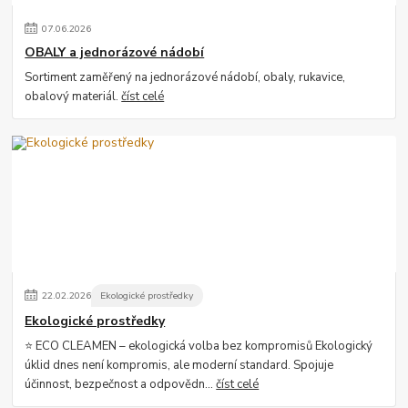
07
.
06
.
2026
OBALY a jednorázové nádobí
Sortiment zaměřený na jednorázové nádobí, obaly, rukavice,
obalový materiál.
číst celé
22
.
02
.
2026
Ekologické prostředky
Ekologické prostředky
⭐ ECO CLEAMEN – ekologická volba bez kompromisů Ekologický
úklid dnes není kompromis, ale moderní standard. Spojuje
účinnost, bezpečnost a odpovědn...
číst celé