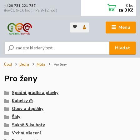
0
ks
+420 731 221 787
za
0 Kč
(Po-Čt, 9-16 hod.), (Pá 9-12 hod.)
Menu
Hledat
Úvod
Dedra
Móda
Pro ženy
Pro ženy
Spodní prádlo a plavky
Kabelky 👜
Obuv a doplňky
Šály
Sukně & kalhoty
Vrchní ošacení