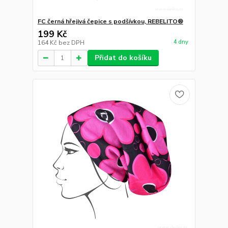
FC černá hřejivá čepice s podšívkou, REBELITO®
199 Kč
4 dny
164 Kč
bez DPH
Přidat do košíku