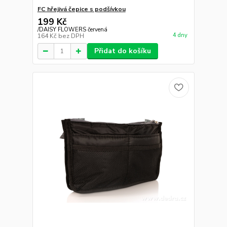
FC hřejivá čepice s podšívkou
199 Kč
/
DAISY FLOWERS červená
4 dny
164 Kč
bez DPH
Přidat do košíku