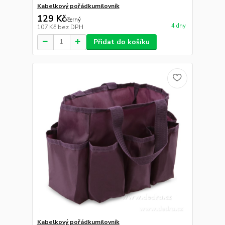
Kabelkový pořádkumilovník
129 Kč
/
černý
4 dny
107 Kč
bez DPH
Přidat do košíku
Kabelkový pořádkumilovník