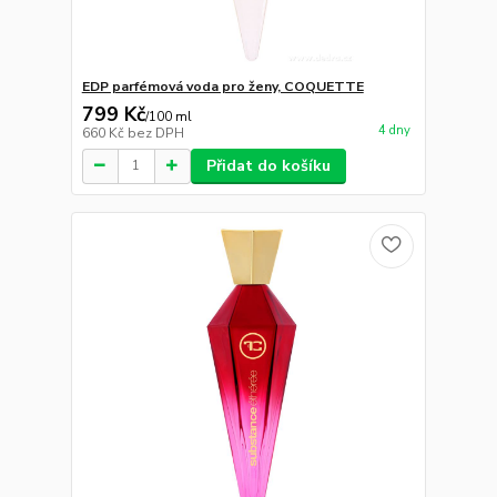
EDP parfémová voda pro ženy, COQUETTE
799 Kč
/
100 ml
4 dny
660 Kč
bez DPH
Přidat do košíku