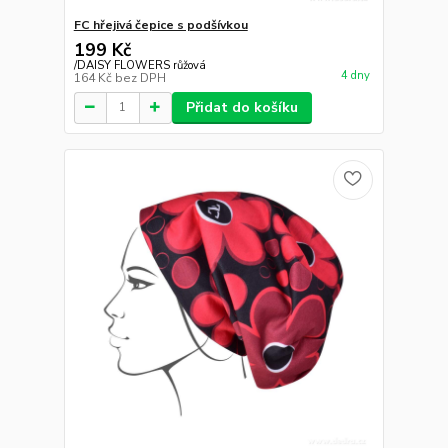
FC hřejivá čepice s podšívkou
199 Kč
/
DAISY FLOWERS růžová
4 dny
164 Kč
bez DPH
Přidat do košíku