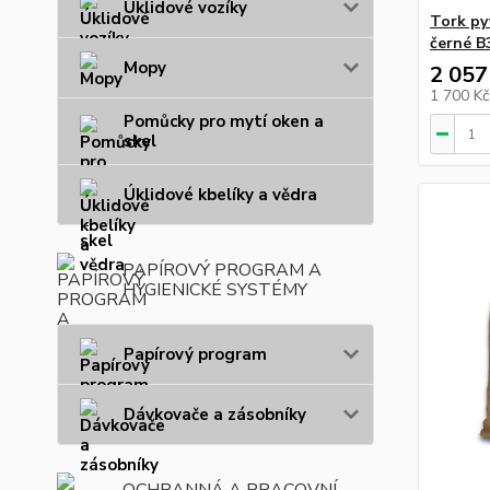
Úklidové vozíky
Tork py
černé B3
Mopy
2 057
1 700 K
Pomůcky pro mytí oken a
skel
Úklidové kbelíky a vědra
PAPÍROVÝ PROGRAM A
HYGIENICKÉ SYSTÉMY
Papírový program
Dávkovače a zásobníky
OCHRANNÁ A PRACOVNÍ