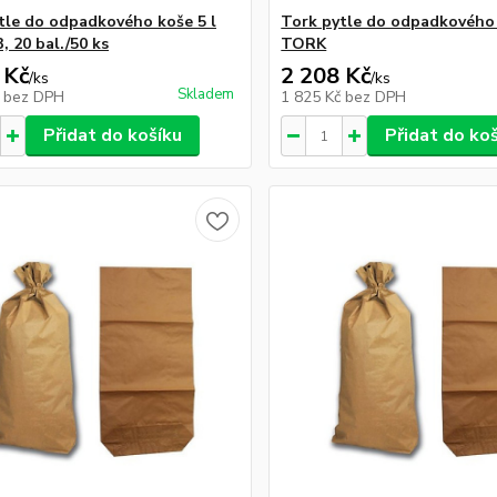
tle do odpadkového koše 5 l
Tork pytle do odpadkového k
, 20 bal./50 ks
TORK
 Kč
2 208 Kč
/
ks
/
ks
Skladem
č
bez DPH
1 825 Kč
bez DPH
Přidat do košíku
Přidat do ko