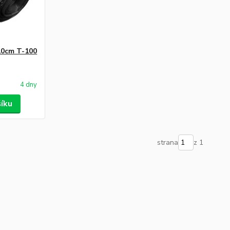
0cm T-100
4 dny
šíku
strana
z 1