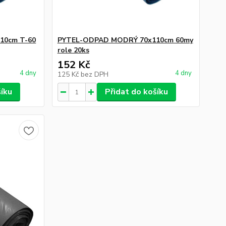
10cm T-60
PYTEL-ODPAD MODRÝ 70x110cm 60my
role 20ks
152 Kč
4 dny
4 dny
125 Kč
bez DPH
šíku
Přidat do košíku