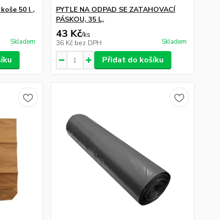
oše 50 l ,
PYTLE NA ODPAD SE ZATAHOVACÍ
PÁSKOU, 35 L,
43 Kč
/
ks
Skladem
Skladem
36 Kč
bez DPH
šíku
Přidat do košíku