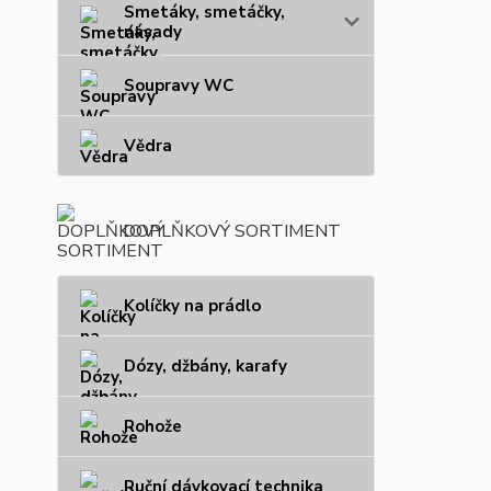
Smetáky, smetáčky,
násady
Soupravy WC
Vědra
DOPLŇKOVÝ SORTIMENT
Kolíčky na prádlo
Dózy, džbány, karafy
Rohože
Ruční dávkovací technika