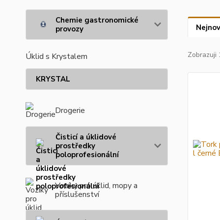
Chemie gastronomické
Nejnov
provozy
Zobrazuji 
Úklid s Krystalem
KRYSTAL
Drogerie
Čisticí a úklidové
prostředky
poloprofesionální
Vozíky pro úklid, mopy a
příslušenství