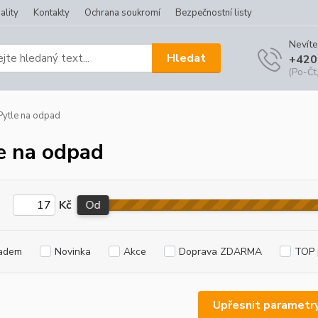
ality
Kontakty
Ochrana soukromí
Bezpečnostní listy
Nevíte
Hledat
+420
(Po-Čt,
ytle na odpad
e na odpad
Kč
Od
adem
Novinka
Akce
Doprava ZDARMA
TOP 
Upřesnit parametr