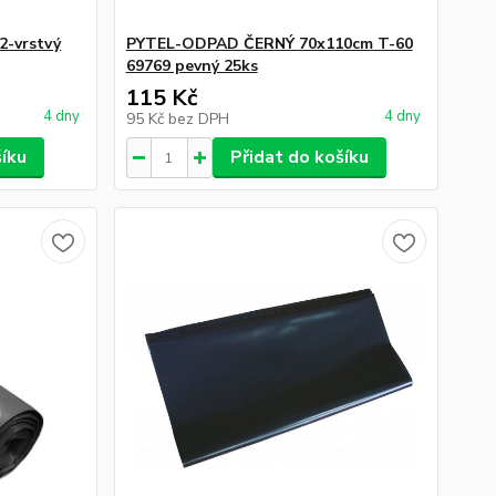
2-vrstvý
PYTEL-ODPAD ČERNÝ 70x110cm T-60
69769 pevný 25ks
115 Kč
4 dny
4 dny
95 Kč
bez DPH
šíku
Přidat do košíku