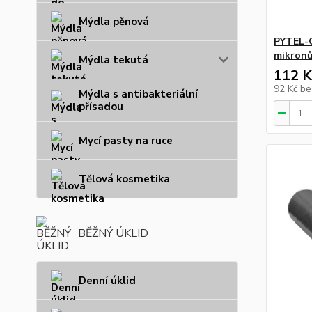
Mýdla pěnová
PYTEL-
mikronů
Mýdla tekutá
112 K
92 Kč
be
Mýdla s antibakteriální
přísadou
Mycí pasty na ruce
Tělová kosmetika
BĚŽNÝ ÚKLID
Denní úklid