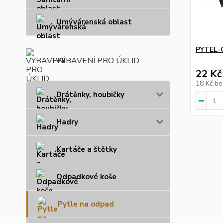
Umývárenská oblast
PYTEL-
VYBAVENÍ PRO ÚKLID
22 Kč
18 Kč
be
Drátěnky, houbičky
Hadry
Kartáče a štětky
Odpadkové koše
Pytle na odpad