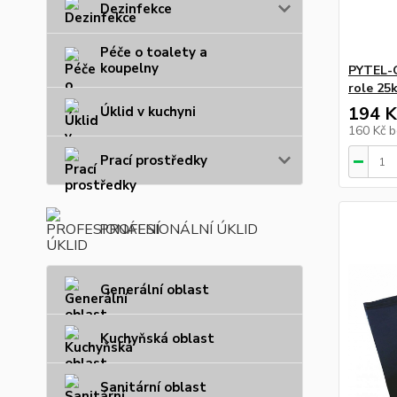
Dezinfekce
Péče o toalety a
koupelny
PYTEL-
role 25
194 K
Úklid v kuchyni
160 Kč
b
Prací prostředky
PROFESIONÁLNÍ ÚKLID
Generální oblast
Kuchyňská oblast
Sanitární oblast