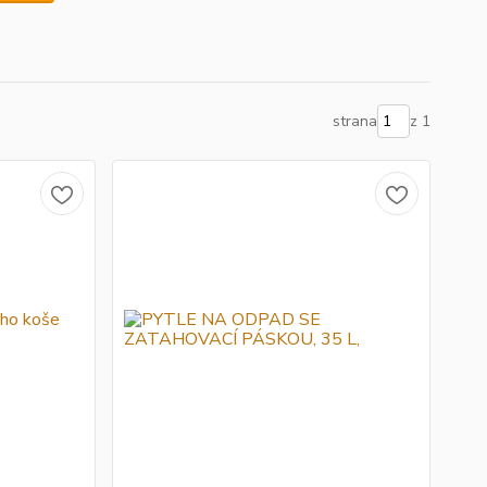
strana
z 1