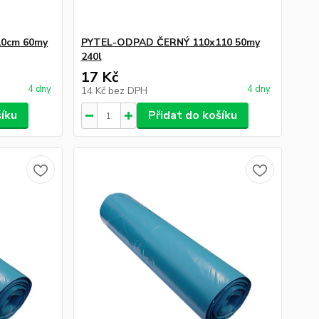
0cm 60my
PYTEL-ODPAD ČERNÝ 110x110 50my
240l
17 Kč
4 dny
4 dny
14 Kč
bez DPH
šíku
Přidat do košíku