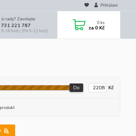
Přihlášení
 si rady? Zavolejte.
0
ks
 731 221 787
za
0 Kč
 9-16 hod.), (Pá 9-12 hod.)
Do
Kč
produkt
y