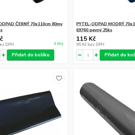
ODPAD ČERNÝ 70x110cm 80my
PYTEL-ODPAD MODRÝ 70x1
ks
69760 pevný 25ks
č
115 Kč
4 dny
ez DPH
95 Kč
bez DPH
Přidat do košíku
Přidat do ko