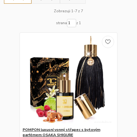
Zobrazuji 1-7 z 7
strana
z 1
POMPON luxusní vonný střapec s bytovým
parfémem OSAKA SHIGURE