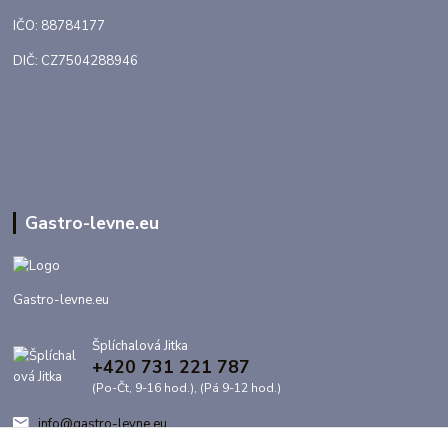
IČO: 88784177
DIČ: CZ7504288946
Gastro-levne.eu
Gastro-levne.eu
Šplíchalová Jitka
+420 731 221 787
(Po-Čt, 9-16 hod.), (Pá 9-12 hod.)
info@gastro-levne.eu