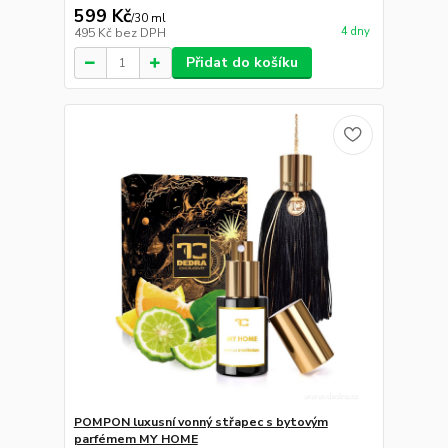
599 Kč
/
30 ml
4 dny
495 Kč
bez DPH
Přidat do košíku
POMPON luxusní vonný střapec s bytovým
parfémem MY HOME