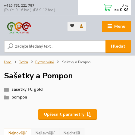
0
ks
+420 731 221 787
za
0 Kč
(Po-Čt, 9-16 hod.), (Pá 9-12 hod.)
Menu
Hledat
Úvod
Dedra
Bytové vůně
Sašetky a Pompon
Sašetky a Pompon
sašetky FC gold
pompon
Upřesnit parametry
Nejnovější
Nejlevnější
Nejdražší