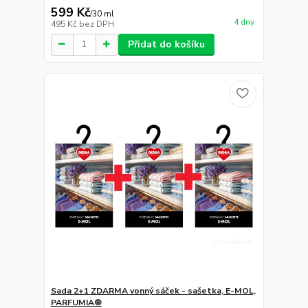
599 Kč
/
30 ml
4 dny
495 Kč
bez DPH
Přidat do košíku
Sada 2+1 ZDARMA vonný sáček - sašetka, E-MOL,
PARFUMIA®