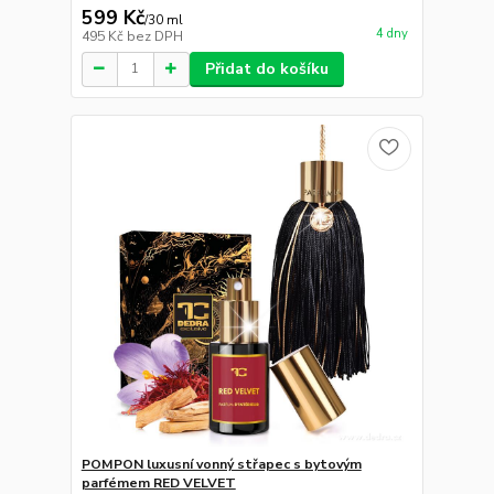
599 Kč
/
30 ml
4 dny
495 Kč
bez DPH
Přidat do košíku
POMPON luxusní vonný střapec s bytovým
parfémem RED VELVET