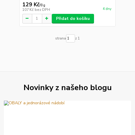
129 Kč
/
8 g
4 dny
107 Kč
bez DPH
Přidat do košíku
strana
z 1
Novinky z našeho blogu