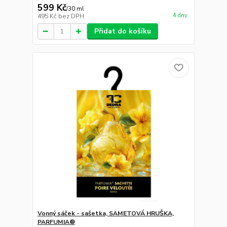
599 Kč
/
30 ml
4 dny
495 Kč
bez DPH
Přidat do košíku
Vonný sáček - sašetka, SAMETOVÁ HRUŠKA,
PARFUMIA®