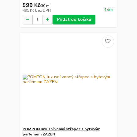
599 Kč
/
30 ml
4 dny
495 Kč
bez DPH
Přidat do košíku
POMPON luxusní vonný střapec s bytovým
parfémem ZAZEN