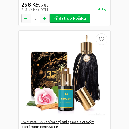
258 Kč
/
3 x 8 g
4 dny
213 Kč
bez DPH
Přidat do košíku
POMPON luxusní vonný střapec s bytovým
parfémem NAMASTÉ