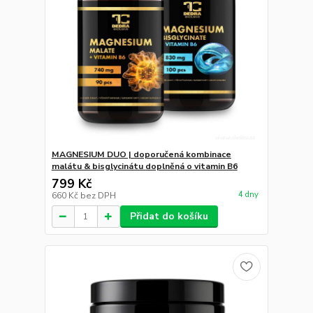
MAGNESIUM DUO | doporučená kombinace
malátu & bisglycinátu doplněná o vitamin B6
799 Kč
4 dny
660 Kč
bez DPH
Přidat do košíku