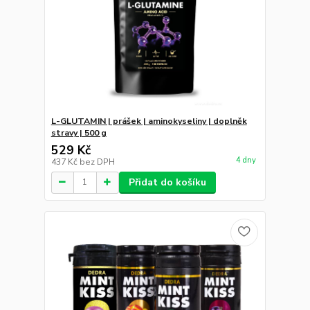
L-GLUTAMIN | prášek | aminokyseliny | doplněk
stravy | 500 g
529 Kč
4 dny
437 Kč
bez DPH
Přidat do košíku