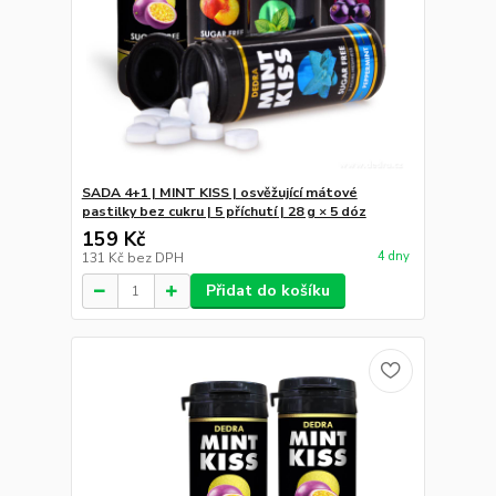
SADA 4+1 | MINT KISS | osvěžující mátové
pastilky bez cukru | 5 příchutí | 28 g × 5 dóz
159 Kč
4 dny
131 Kč
bez DPH
Přidat do košíku