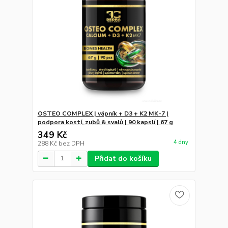
OSTEO COMPLEX | vápník + D3 + K2 MK-7 |
podpora kostí, zubů & svalů | 90 kapslí | 67 g
349 Kč
4 dny
288 Kč
bez DPH
Přidat do košíku