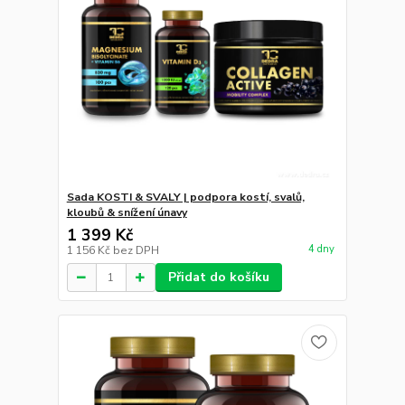
Sada KOSTI & SVALY | podpora kostí, svalů,
kloubů & snížení únavy
1 399 Kč
4 dny
1 156 Kč
bez DPH
Přidat do košíku