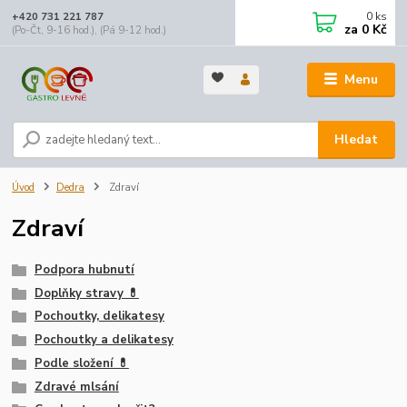
0
ks
+420 731 221 787
za
0 Kč
(Po-Čt, 9-16 hod.), (Pá 9-12 hod.)
Menu
Hledat
Úvod
Dedra
Zdraví
Zdraví
Podpora hubnutí
Doplňky stravy 💊
Pochoutky, delikatesy
Pochoutky a delikatesy
Podle složení 💊
Zdravé mlsání