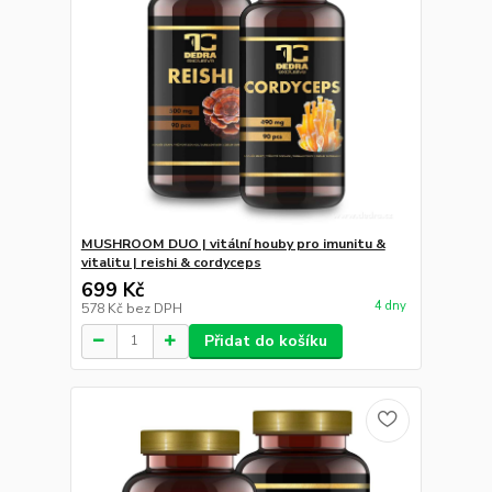
MUSHROOM DUO | vitální houby pro imunitu &
vitalitu | reishi & cordyceps
699 Kč
4 dny
578 Kč
bez DPH
Přidat do košíku