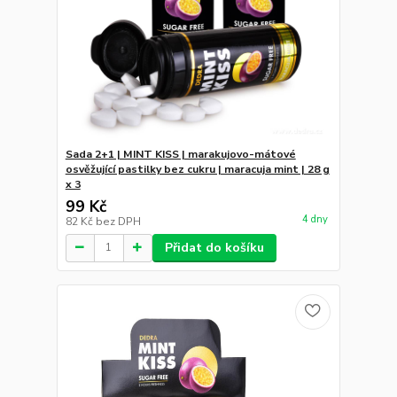
Sada 2+1 | MINT KISS | marakujovo-mátové
osvěžující pastilky bez cukru | maracuja mint | 28 g
x 3
99 Kč
4 dny
82 Kč
bez DPH
Přidat do košíku