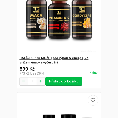
BALÍČEK PRO MUŽE | pro výkon & energii, ke
snížení únavy a vyčerpání
899 Kč
4 dny
743 Kč
bez DPH
Přidat do košíku