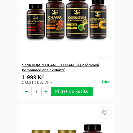
Sada KOMPLEX ANTIOXIDANTŮ | prémiová
kombinace antioxidantů
1 999 Kč
4 dny
1 652 Kč
bez DPH
Přidat do košíku