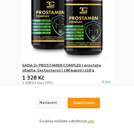
SADA 2× PROSTAMEN COMPLEX | prostata,
vitalita, testosteron | 180 kapslí | 118 g
1 328 Kč
4 dny
1 098 Kč
bez DPH
Přidat do košíku
Souhlasím
Nastavení
Souhlas můžete odmítnout
zde
.