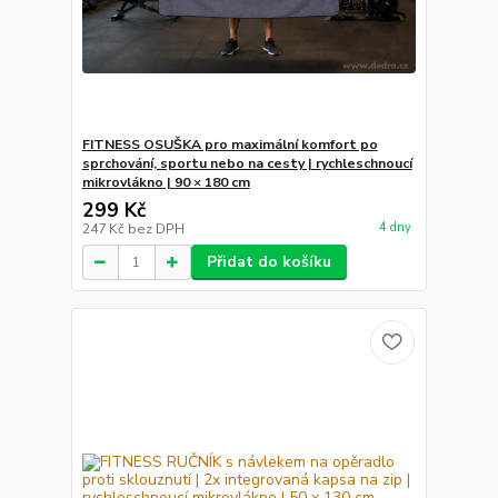
FITNESS OSUŠKA pro maximální komfort po
sprchování, sportu nebo na cesty | rychleschnoucí
mikrovlákno | 90 × 180 cm
299 Kč
4 dny
247 Kč
bez DPH
Přidat do košíku