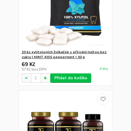
20 ks xylitolových žvýkaček s přírodní mátou bez
cukru | MINT KISS peppermint | 30 g
69 Kč
4 dny
57 Kč
bez DPH
Přidat do košíku