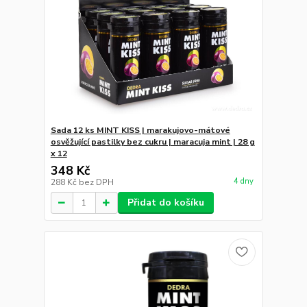
Sada 12 ks MINT KISS | marakujovo-mátové
osvěžující pastilky bez cukru | maracuja mint | 28 g
x 12
348 Kč
4 dny
288 Kč
bez DPH
Přidat do košíku