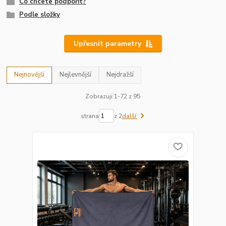
Co chcete podpořit?
Podle složky
Upřesnit parametry
Nejnovější
Nejlevnější
Nejdražší
Zobrazuji 1-72 z 95
strana
z 2
další