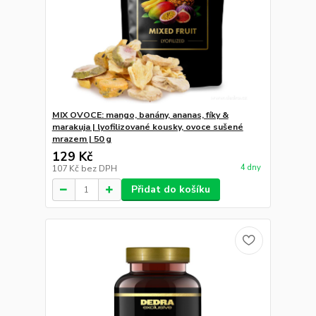
MIX OVOCE: mango, banány, ananas, fíky &
marakuja | lyofilizované kousky, ovoce sušené
mrazem | 50 g
129 Kč
4 dny
107 Kč
bez DPH
Přidat do košíku