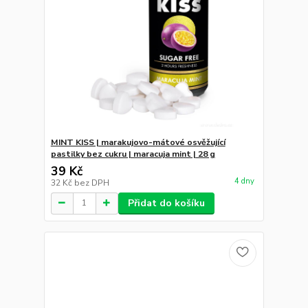
MINT KISS | marakujovo-mátové osvěžující
pastilky bez cukru | maracuja mint | 28 g
39 Kč
4 dny
32 Kč
bez DPH
Přidat do košíku