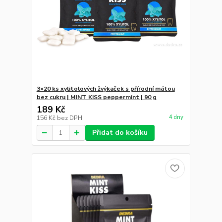
3×20 ks xylitolových žvýkaček s přírodní mátou
bez cukru | MINT KISS peppermint | 90 g
189 Kč
4 dny
156 Kč
bez DPH
Přidat do košíku