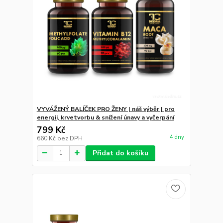
VYVÁŽENÝ BALÍČEK PRO ŽENY | náš výběr | pro
energii, krvetvorbu & snížení únavy a vyčerpání
799 Kč
4 dny
660 Kč
bez DPH
Přidat do košíku