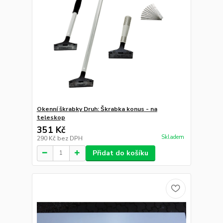
Okenní škrabky Druh: Škrabka konus - na
teleskop
351 Kč
Skladem
290 Kč
bez DPH
Přidat do košíku