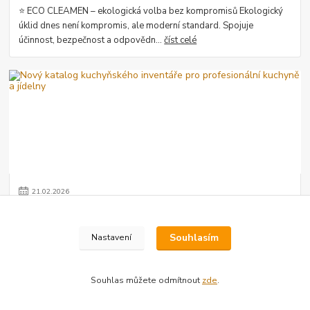
⭐ ECO CLEAMEN – ekologická volba bez kompromisů Ekologický
úklid dnes není kompromis, ale moderní standard. Spojuje
účinnost, bezpečnost a odpovědn...
číst celé
21
.
02
.
2026
Nový katalog kuchyňského inventáře pro profesionální
kuchyně a jídelny
Souhlasím
Nastavení
Pokud vybavujete školní kuchyň, restauraci, jídelnu nebo gastro
provoz, kvalitní kuchyňský inventář je základ. Připravili jsme pro
vás nový katalog, v...
číst celé
Souhlas můžete odmítnout
zde
.