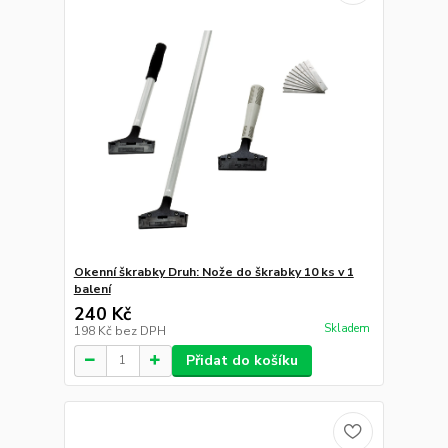
Okenní škrabky Druh: Nože do škrabky 10 ks v 1
balení
240 Kč
Skladem
198 Kč
bez DPH
Přidat do košíku