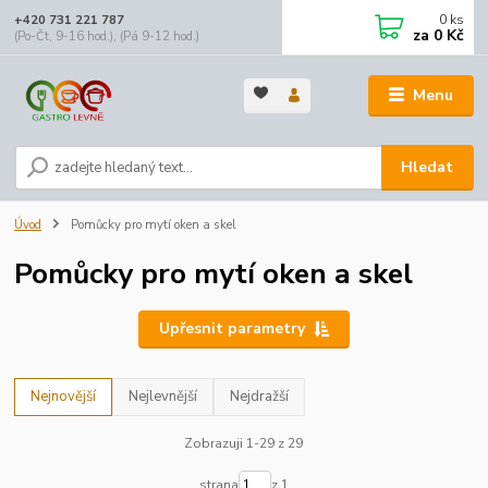
0
ks
+420 731 221 787
za
0 Kč
(Po-Čt, 9-16 hod.), (Pá 9-12 hod.)
Menu
Hledat
Úvod
Pomůcky pro mytí oken a skel
Pomůcky pro mytí oken a skel
Upřesnit parametry
Nejnovější
Nejlevnější
Nejdražší
Zobrazuji 1-29 z 29
strana
z 1