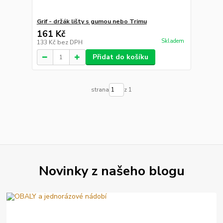
Grif - držák lišty s gumou nebo Trimu
161 Kč
Skladem
133 Kč
bez DPH
Přidat do košíku
strana
z 1
Novinky z našeho blogu