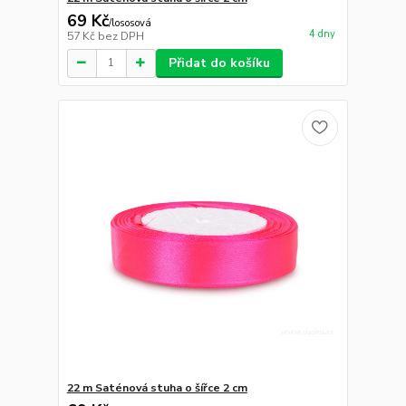
69 Kč
/
lososová
4 dny
57 Kč
bez DPH
Přidat do košíku
22 m Saténová stuha o šířce 2 cm