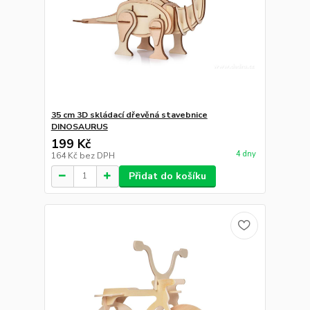
35 cm 3D skládací dřevěná stavebnice
DINOSAURUS
199 Kč
4 dny
164 Kč
bez DPH
Přidat do košíku