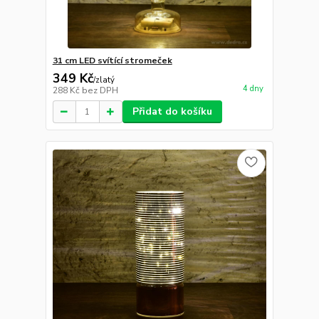
31 cm LED svítící stromeček
349 Kč
/
zlatý
4 dny
288 Kč
bez DPH
Přidat do košíku