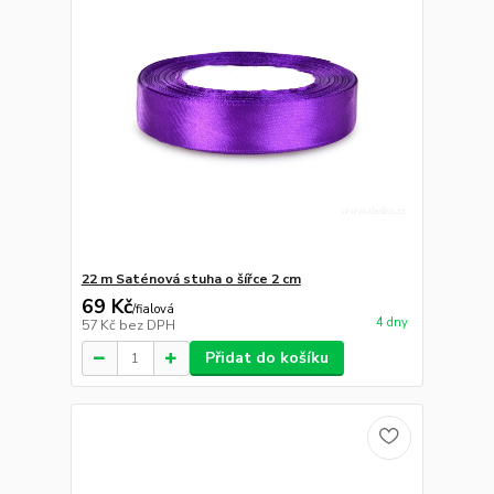
22 m Saténová stuha o šířce 2 cm
69 Kč
/
fialová
4 dny
57 Kč
bez DPH
Přidat do košíku