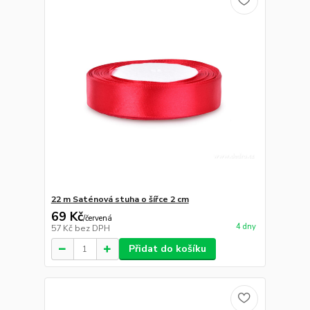
22 m Saténová stuha o šířce 2 cm
69 Kč
/
červená
4 dny
57 Kč
bez DPH
Přidat do košíku