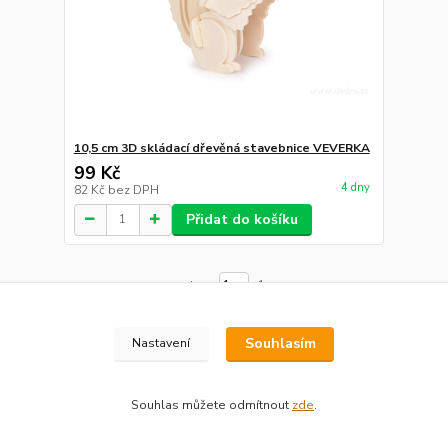
10,5 cm 3D skládací dřevěná stavebnice VEVERKA
99 Kč
4 dny
82 Kč
bez DPH
Přidat do košíku
strana
z 1
Souhlasím
Nastavení
Souhlas můžete odmítnout
zde
.
Novinky z našeho blogu