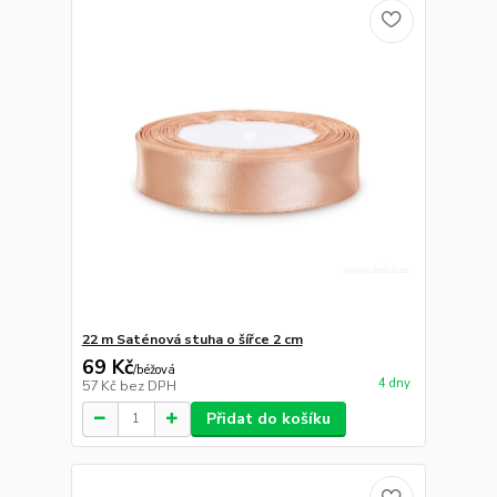
22 m Saténová stuha o šířce 2 cm
69 Kč
/
béžová
4 dny
57 Kč
bez DPH
Přidat do košíku