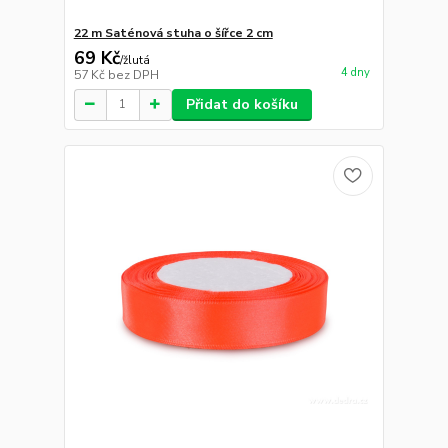
22 m Saténová stuha o šířce 2 cm
69 Kč
/
žlutá
4 dny
57 Kč
bez DPH
Přidat do košíku