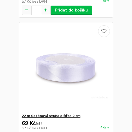
4 dny
57 Kč
bez DPH
Přidat do košíku
22 m Saténová stuha o šířce 2 cm
69 Kč
/
bílá
4 dny
57 Kč
bez DPH