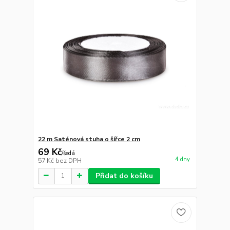
22 m Saténová stuha o šířce 2 cm
69 Kč
/
šedá
4 dny
57 Kč
bez DPH
Přidat do košíku