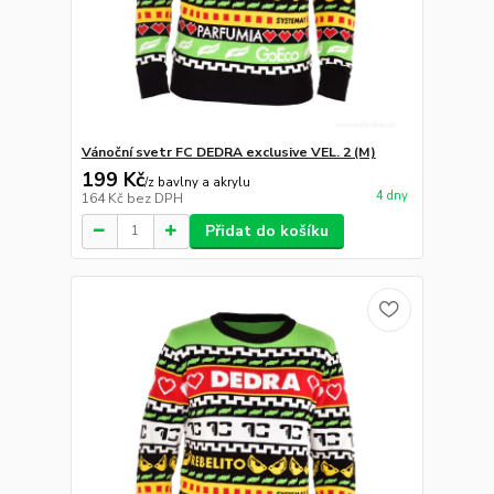
Vánoční svetr FC DEDRA exclusive VEL. 2 (M)
199 Kč
/
z bavlny a akrylu
4 dny
164 Kč
bez DPH
Přidat do košíku