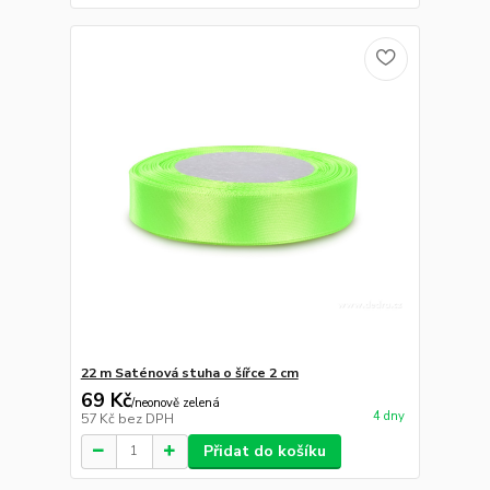
22 m Saténová stuha o šířce 2 cm
69 Kč
/
neonově zelená
4 dny
57 Kč
bez DPH
Přidat do košíku