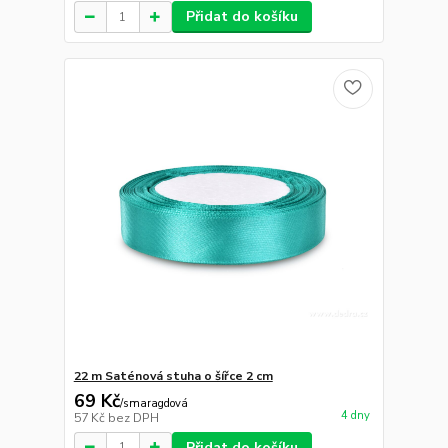
Přidat do košíku
22 m Saténová stuha o šířce 2 cm
69 Kč
/
smaragdová
4 dny
57 Kč
bez DPH
Přidat do košíku