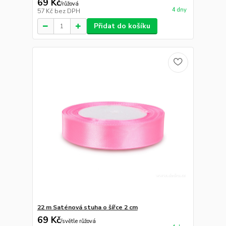
69 Kč
/
růžová
4 dny
57 Kč
bez DPH
Přidat do košíku
22 m Saténová stuha o šířce 2 cm
69 Kč
/
světle růžová