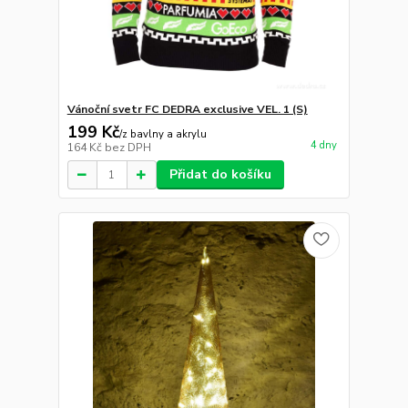
Vánoční svetr FC DEDRA exclusive VEL. 1 (S)
199 Kč
/
z bavlny a akrylu
4 dny
164 Kč
bez DPH
Přidat do košíku