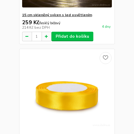
15 cm skleněný svícen s led osvětlením
259 Kč
/
lesklý béžový
4 dny
214 Kč
bez DPH
Přidat do košíku