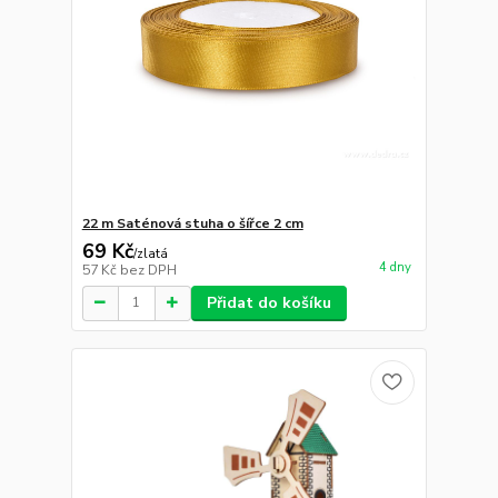
22 m Saténová stuha o šířce 2 cm
69 Kč
/
zlatá
4 dny
57 Kč
bez DPH
Přidat do košíku