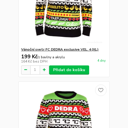
Vánoční svetr FC DEDRA exclusive VEL. 4 (XL)
199 Kč
/
z bavlny a akrylu
4 dny
164 Kč
bez DPH
Přidat do košíku