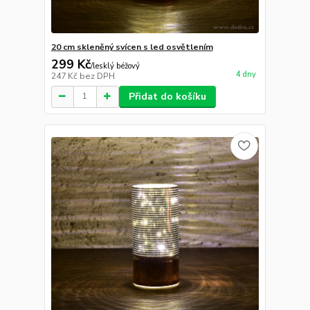
20 cm skleněný svícen s led osvětlením
299 Kč
/
lesklý béžový
4 dny
247 Kč
bez DPH
Přidat do košíku