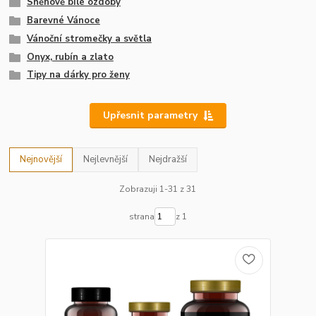
Sněhově bílé ozdoby
Barevné Vánoce
Vánoční stromečky a světla
Onyx, rubín a zlato
Tipy na dárky pro ženy
Upřesnit parametry
Nejnovější
Nejlevnější
Nejdražší
Zobrazuji 1-31 z 31
strana
z 1