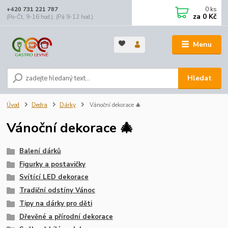
0
ks
+420 731 221 787
za
0 Kč
(Po-Čt, 9-16 hod.), (Pá 9-12 hod.)
Menu
Hledat
Úvod
Dedra
Dárky
Vánoční dekorace 🎄
Vánoční dekorace 🎄
Balení dárků
Figurky a postavičky
Svítící LED dekorace
Tradiční odstíny Vánoc
Tipy na dárky pro děti
Dřevěné a přírodní dekorace