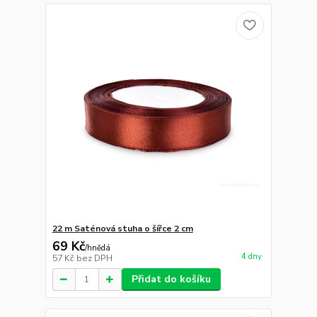
22 m Saténová stuha o šířce 2 cm
69 Kč
/
hnědá
4 dny
57 Kč
bez DPH
Přidat do košíku