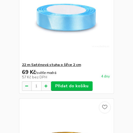
22 m Saténová stuha o šířce 2 cm
69 Kč
/
světle modrá
4 dny
57 Kč
bez DPH
Přidat do košíku