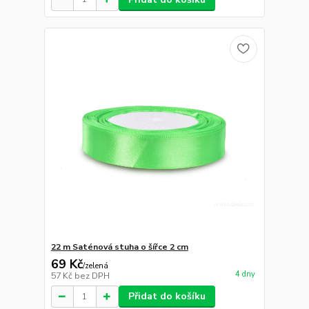
22 m Saténová stuha o šířce 2 cm
69 Kč
/
zelená
4 dny
57 Kč
bez DPH
Přidat do košíku