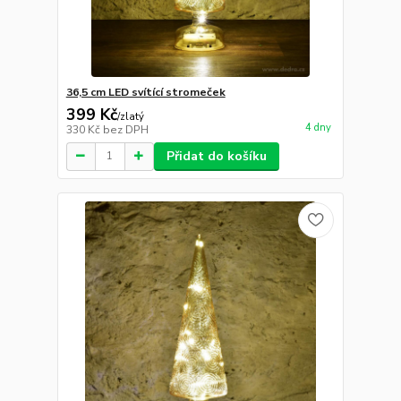
36,5 cm LED svítící stromeček
399 Kč
/
zlatý
4 dny
330 Kč
bez DPH
Přidat do košíku