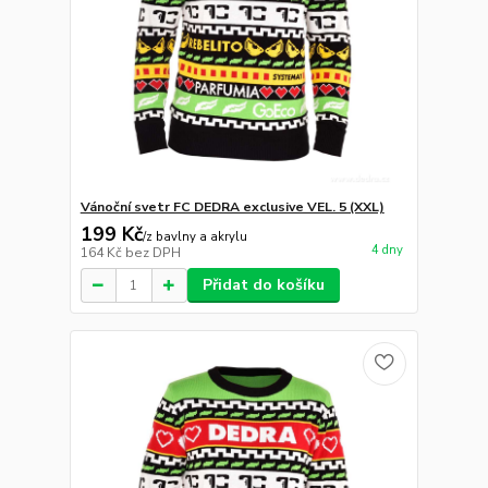
Vánoční svetr FC DEDRA exclusive VEL. 5 (XXL)
199 Kč
/
z bavlny a akrylu
4 dny
164 Kč
bez DPH
Přidat do košíku