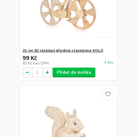
21 cm 3D skládací dřevěná stavebnice KOLO
99 Kč
4 dny
82 Kč
bez DPH
Přidat do košíku