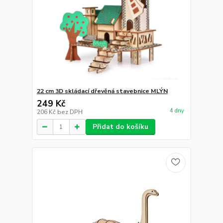
22 cm 3D skládací dřevěná stavebnice MLÝN
249 Kč
4 dny
206 Kč
bez DPH
Přidat do košíku