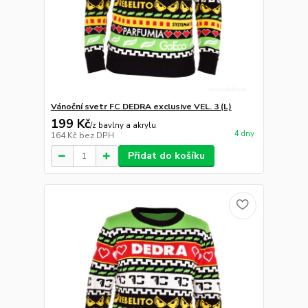
Vánoční svetr FC DEDRA exclusive VEL. 3 (L)
199 Kč
/
z bavlny a akrylu
4 dny
164 Kč
bez DPH
Přidat do košíku