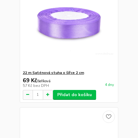
22 m Saténová stuha o šířce 2 cm
69 Kč
/
šeříková
4 dny
57 Kč
bez DPH
Přidat do košíku