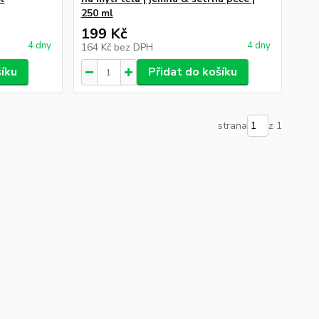
250 ml
199 Kč
4 dny
4 dny
164 Kč
bez DPH
šíku
Přidat do košíku
strana
z 1