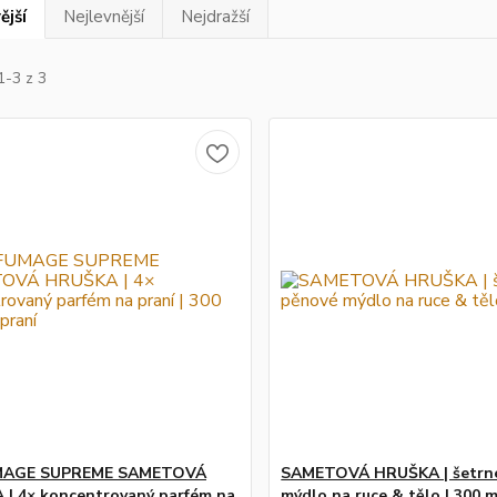
ější
Nejlevnější
Nejdražší
1-3 z 3
MAGE SUPREME SAMETOVÁ
SAMETOVÁ HRUŠKA | šetrn
| 4× koncentrovaný parfém na
mýdlo na ruce & tělo | 300 m