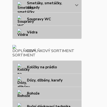
Smetáky, smetáčky,
násady
Soupravy WC
Vědra
DOPLŇKOVÝ SORTIMENT
Kolíčky na prádlo
Dózy, džbány, karafy
Rohože
Ruční dávkovací technika