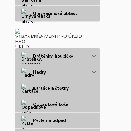
Umývárenská oblast
VYBAVENÍ PRO ÚKLID
Drátěnky, houbičky
Hadry
Kartáče a štětky
Odpadkové koše
Pytle na odpad