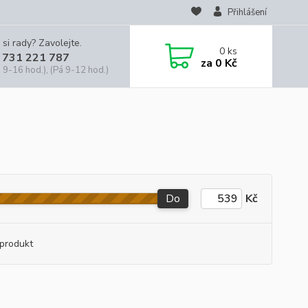
Přihlášení
 si rady? Zavolejte.
0
ks
 731 221 787
za
0 Kč
 9-16 hod.), (Pá 9-12 hod.)
Do
Kč
produkt