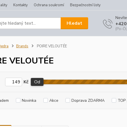
ality
Kontakty
Ochrana soukromí
Bezpečnostní listy
Nevíte
Hledat
+420
(Po-Čt,
Dedra
Brands
POIRE VELOUTÉE
RE VELOUTÉE
Kč
Od
adem
Novinka
Akce
Doprava ZDARMA
TOP 