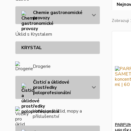
Nejnov
Chemie gastronomické
provozy
Zobrazuji 
Úklid s Krystalem
KRYSTAL
Drogerie
Čisticí a úklidové
prostředky
poloprofesionální
Vozíky pro úklid, mopy a
příslušenství
PARFU
HRUŠKA 