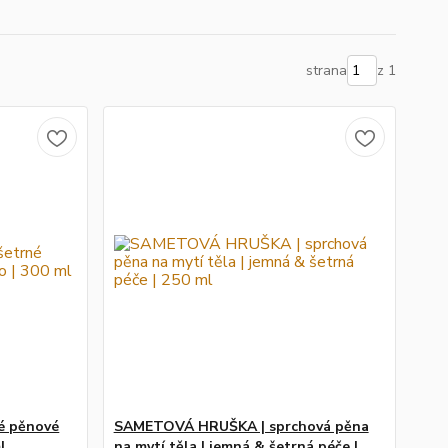
strana
z 1
é pěnové
SAMETOVÁ HRUŠKA | sprchová pěna
l
na mytí těla | jemná & šetrná péče |