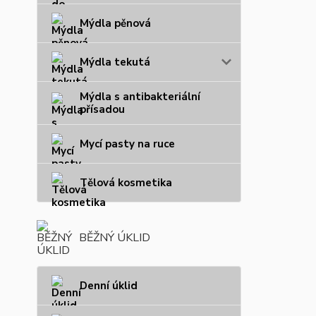
Mýdla pěnová
Mýdla tekutá
Mýdla s antibakteriální
přísadou
Mycí pasty na ruce
Tělová kosmetika
BĚŽNÝ ÚKLID
Denní úklid