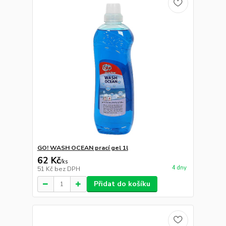
GO! WASH OCEAN prací gel 1l
62 Kč
/
ks
4 dny
51 Kč
bez DPH
Přidat do košíku