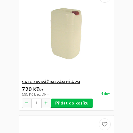
SATUR AVIVÁŽ BALZÁM BÍLÁ 25l
720 Kč
/
ks
4 dny
595 Kč
bez DPH
Přidat do košíku