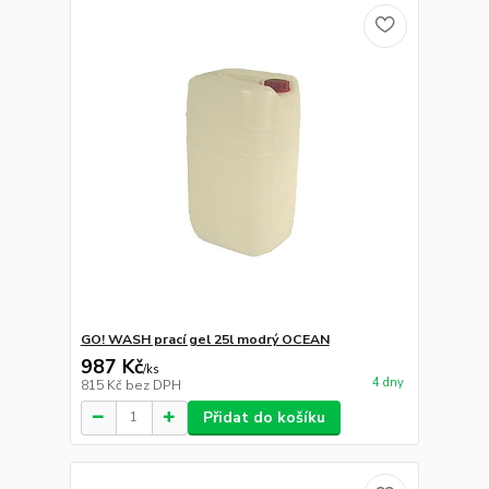
GO! WASH prací gel 25l modrý OCEAN
987 Kč
/
ks
4 dny
815 Kč
bez DPH
Přidat do košíku