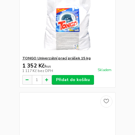
TONGO Univerzální prací prášek 15 kg
1 352 Kč
/
kus
Skladem
1 117 Kč
bez DPH
Přidat do košíku