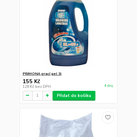
PRIMONA prací gel 3l
155 Kč
4 dny
128 Kč
bez DPH
Přidat do košíku