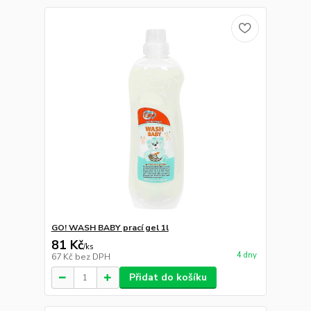
GO! WASH BABY prací gel 1l
81 Kč
/
ks
4 dny
67 Kč
bez DPH
Přidat do košíku