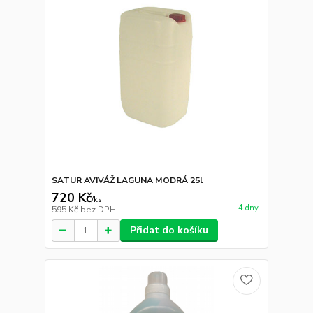
SATUR AVIVÁŽ LAGUNA MODRÁ 25l
720 Kč
/
ks
4 dny
595 Kč
bez DPH
Přidat do košíku