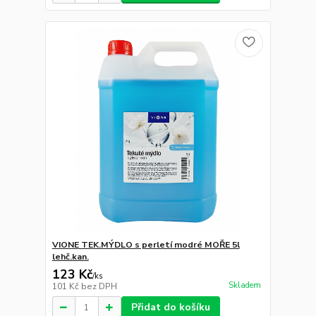
VIONE TEK.MÝDLO s perletí modré MOŘE 5l
lehč.kan.
123 Kč
/
ks
Skladem
101 Kč
bez DPH
Přidat do košíku