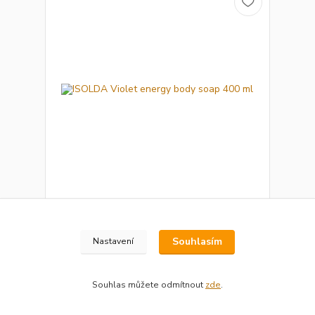
ISOLDA Violet energy body soap 400 ml
65 Kč
/
karton
Skladem
53 Kč
bez DPH
Souhlasím
Nastavení
Přidat do košíku
Souhlas můžete odmítnout
zde
.