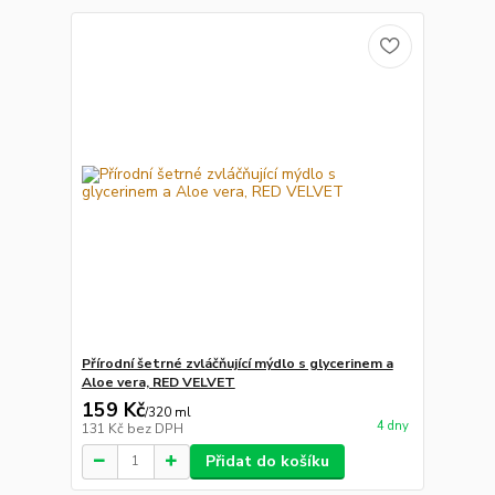
Přírodní šetrné zvláčňující mýdlo s glycerinem a
Aloe vera, RED VELVET
159 Kč
/
320 ml
4 dny
131 Kč
bez DPH
Přidat do košíku