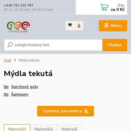
0
ks
+420 731 221 787
za
0 Kč
(Po-Čt, 9-16 hod.), (Pá 9-12 hod.)
Menu
Hledat
Úvod
Mýdla tekutá
Mýdla tekutá
Sprchové gely
Šampony
Upřesnit parametry
Nejnovější
Nejlevnější
Nejdražší