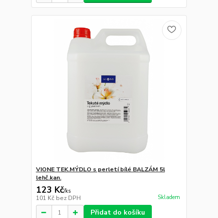
VIONE TEK.MÝDLO s perletí bílé BALZÁM 5l
lehč.kan.
123 Kč
/
ks
Skladem
101 Kč
bez DPH
Přidat do košíku