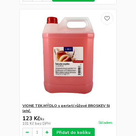
VIONE TEK.MÝDLO s perletí růžové BROSKEV 5l
lehč.
123 Kč
/
ks
Skladem
101 Kč
bez DPH
Přidat do košíku