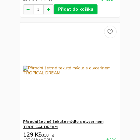
419 Kč
bez DPH
Přidat do košíku
Přírodní šetrné tekuté mýdlo s glycerinem
TROPICAL DREAM
129 Kč
/
310 ml
4 dny
107 Kč
bez DPH