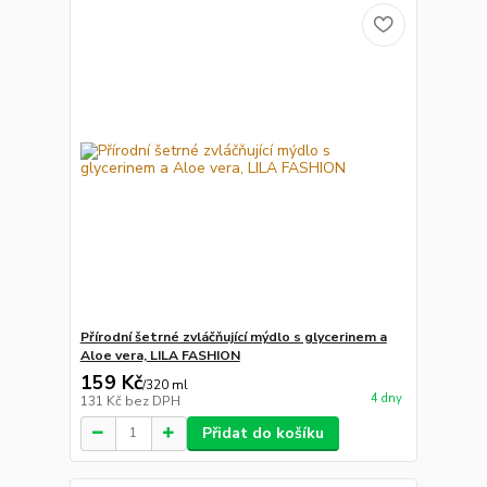
Přírodní šetrné zvláčňující mýdlo s glycerinem a
Aloe vera, LILA FASHION
159 Kč
/
320 ml
4 dny
131 Kč
bez DPH
Přidat do košíku