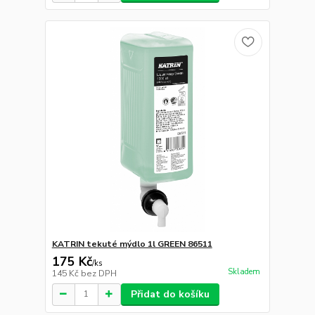
KATRIN tekuté mýdlo 1l GREEN 86511
175 Kč
/
ks
Skladem
145 Kč
bez DPH
Přidat do košíku