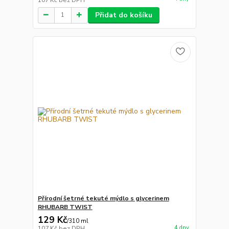
Přidat do košíku
Přírodní šetrné tekuté mýdlo s glycerinem
RHUBARB TWIST
129 Kč
/
310 ml
4 dny
107 Kč
bez DPH