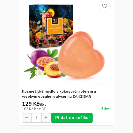
Kosmetické mýdlo s kokosovým olejem a
vysokým obsahem glycerinu ZANZIBAR
129 Kč
/
85 g
4 dny
107 Kč
bez DPH
Přidat do košíku