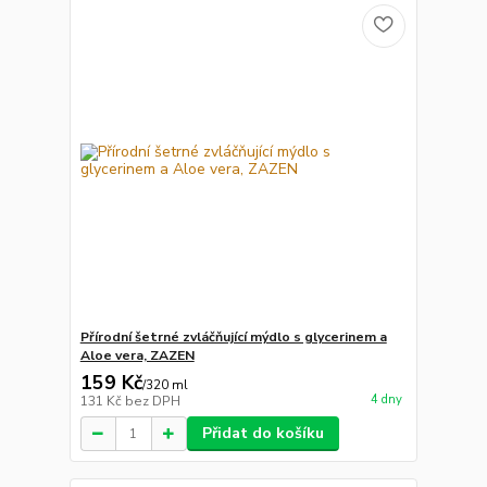
Přírodní šetrné zvláčňující mýdlo s glycerinem a
Aloe vera, ZAZEN
159 Kč
/
320 ml
4 dny
131 Kč
bez DPH
Přidat do košíku