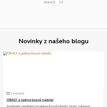
strana
z 1
Novinky z našeho blogu
07
.
06
.
2026
OBALY a jednorázové nádobí
Sortiment zaměřený na jednorázové nádobí, obaly, rukavice,