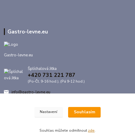
Gastro-levne.eu
Gastro-levne.eu
Šplíchalová Jitka
+420 731 221 787
(Po-Čt, 9-16 hod.), (Pá 9-12 hod.)
info@gastro-levne.eu
Souhlasím
Nastavení
Souhlas můžete odmítnout
zde
.
Vytvořeno na
Eshop-rychle.cz