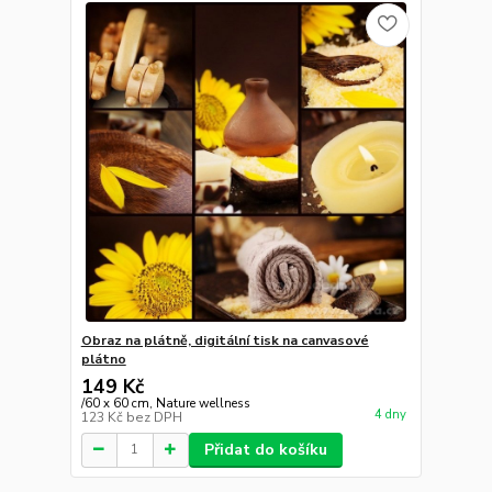
Obraz na plátně, digitální tisk na canvasové
plátno
149 Kč
/
60 x 60 cm, Nature wellness
4 dny
123 Kč
bez DPH
Přidat do košíku