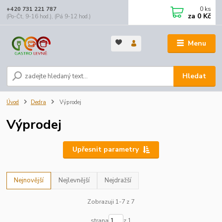
0
ks
+420 731 221 787
za
0 Kč
(Po-Čt, 9-16 hod.), (Pá 9-12 hod.)
Menu
Hledat
Úvod
Dedra
Výprodej
Výprodej
Upřesnit parametry
Nejnovější
Nejlevnější
Nejdražší
Zobrazuji 1-7 z 7
strana
z 1