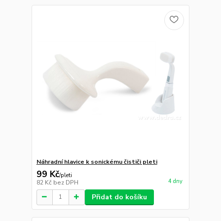
Náhradní hlavice k sonickému čističi pleti
99 Kč
/
pleti
4 dny
82 Kč
bez DPH
Přidat do košíku