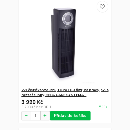
2v1 čistička vzduchu, HEPA H13 filtr, na prach, pyl a
roztoče i viry, HEPA CARE SYSTEMAT
3 990 Kč
4 dny
3 298 Kč
bez DPH
Přidat do košíku