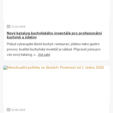
21
.
02
.
2026
Nový katalog kuchyňského inventáře pro profesionální
kuchyně a jídelny
Pokud vybavujete školní kuchyň, restauraci, jídelnu nebo gastro
provoz, kvalitní kuchyňský inventář je základ. Připravili jsme pro
vás nový katalog, v...
číst celé
02
.
09
.
2025