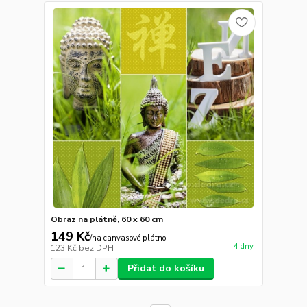
Obraz na plátně, 60 x 60 cm
149 Kč
/
na canvasové plátno
4 dny
123 Kč
bez DPH
Přidat do košíku