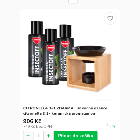
CITRONELLA 3+1 ZDARMA | 3× vonná esence
citronella & 1× keramická aromalampa
906 Kč
4 dny
749 Kč
bez DPH
Přidat do košíku