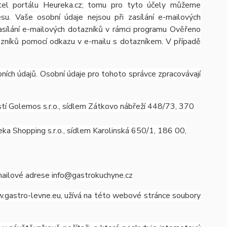
atel portálu Heureka.cz; tomu pro tyto účely můžeme
u. Vaše osobní údaje nejsou při zasílání e-mailových
 zasílání e-mailových dotazníků v rámci programu Ověřeno
azníků pomocí odkazu v e-mailu s dotazníkem. V případě
ích údajů. Osobní údaje pro tohoto správce zpracovávají
í Golemos s.r.o., sídlem Zátkovo nábřeží 448/73, 370
a Shopping s.r.o., sídlem Karolinská 650/1, 186 00,
mailové adrese info@gastrokuchyne.cz
.gastro-levne.eu, užívá na této webové stránce soubory