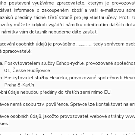
ního postavení využíváme zpracovatele, kterým je provozov
dávat informace o zakoupeném zboží a vaši e-mailovou adres
azníků předány žádné třetí straně pro její vlastní účely. Proti
azníky můžete kdykoli vyjádřit námitku odmítnutím dalších dot
í námitky vám dotazník nebudeme dále zasílat.
acování osobních údajů je prováděno ………….. tedy správcem osobn
é zpracovatelé:
Poskytovatelem služby Eshop-rychle, provozované společnost
01, České Budějovice
Poskytovatel služby Heureka, provozované společností Heurek
Praha 8-Karlín
bní údaje nebudou předány do třetích zemí mimo EU.
ávce nemá osobu tzv. pověřence. Správce lze kontaktovat na e
ávce osobních údajů, jakožto provozovatel webové stránky www
kies.