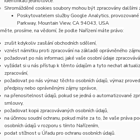
identifikaci jednotlivce.
Shromážděné cookies soubory mohou být zpracovány dalšími z
Poskytovatelem služby Google Analytics, provozované 
Parkway, Mountain View, CA 94043, USA
měte, prosíme, na vědomí, že podle Nařízení máte právo:
zrušit kdykoliv zasílání obchodních sdělení,
vznést námitku proti zpracování na základě oprávněného zájmu
požadovat po nás informaci, jaké vaše osobní údaje zpracováv
vyžádat si u nás přístup k těmto údajům a tyto nechat aktual
zpracování,
požadovat po nás výmaz těchto osobních údajů, výmaz proved
předpisy nebo oprávněnými zájmy správce,
na přenositelnost údajů, pokud se jedná o automatizované zp
smlouvy,
požadovat kopii zpracovávaných osobních údajů,
na účinnou soudní ochranu, pokud máte za to, že vaše práva po
osobních údajů v rozporu s tímto Nařízením,
podat stížnost u Úřadu pro ochranu osobních údajů.