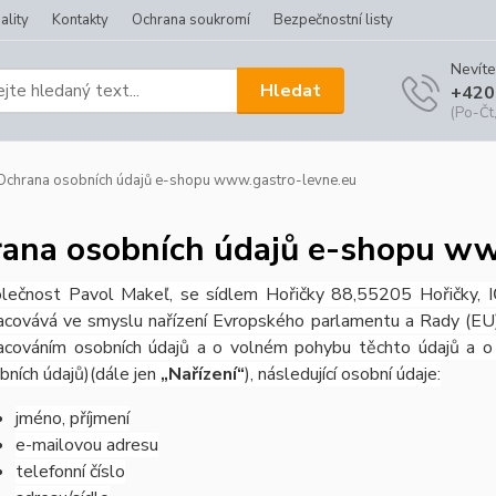
ality
Kontakty
Ochrana soukromí
Bezpečnostní listy
Nevíte
Hledat
+420
(Po-Čt,
chrana osobních údajů e-shopu www.gastro-levne.eu
ana osobních údajů e-shopu ww
lečnost Pavol Makeľ, se sídlem Hořičky 88,55205 Hořičky, 
acovává ve smyslu nařízení Evropského parlamentu a Rady (EU)
acováním osobních údajů a o volném pohybu těchto údajů a o 
bních údajů)(dále jen
„Nařízení“
), následující osobní údaje:
jméno, příjmení
e-mailovou adresu
telefonní číslo