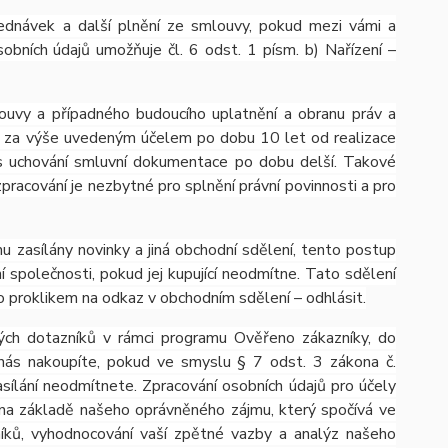
ednávek a další plnění ze smlouvy, pokud mezi vámi a
obních údajů umožňuje čl. 6 odst. 1 písm. b) Nařízení –
ouvy a případného budoucího uplatnění a obranu práv a
 je za výše uvedeným účelem po dobu 10 let od realizace
dpis uchování smluvní dokumentace po dobu delší. Takové
 zpracování je nezbytné pro splnění právní povinnosti a pro
u zasílány novinky a jiná obchodní sdělení, tento postup
 společnosti, pokud jej kupující neodmítne. Tato sdělení
 proklikem na odkaz v obchodním sdělení – odhlásit.
ých dotazníků v rámci programu Ověřeno zákazníky, do
nás nakoupíte, pokud ve smyslu § 7 odst. 3 zákona č.
asílání neodmítnete. Zpracování osobních údajů pro účely
na základě našeho oprávněného zájmu, který spočívá ve
zníků, vyhodnocování vaší zpětné vazby a analýz našeho