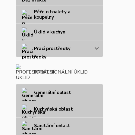
Péče o toalety a
koupelny
Úklid v kuchyni
Prací prostředky
PROFESIONÁLNÍ ÚKLID
Generální oblast
Kuchyňská oblast
Sanitární oblast