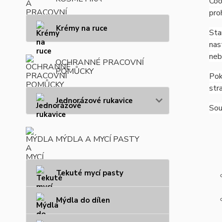
Coo
pro
Krémy na ruce
Sta
nas
neb
OCHRANNÉ PRACOVNÍ
POMŮCKY
Pok
str
Jednorázové rukavice
Sou
MÝDLA A MYCÍ PASTY
Tekuté mycí pasty
Mýdla do dílen