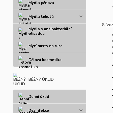
Mýdla pěnová
Mýdla tekutá
Vez
Mýdla s antibakteriální
přísadou
Mycí pasty na ruce
Tělová kosmetika
BĚŽNÝ ÚKLID
Denní úklid
Dezinfekce