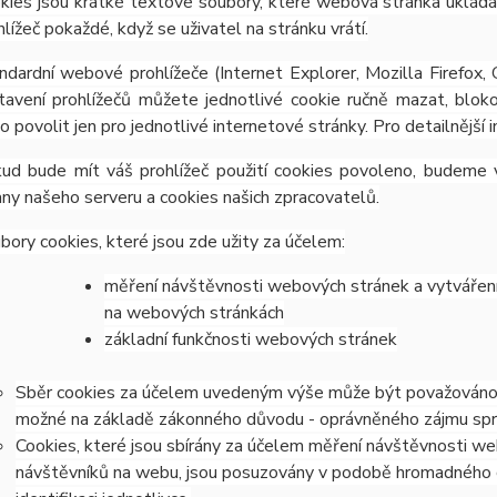
kies jsou krátké textové soubory, které webová stránka ukládá 
hlížeč pokaždé, když se uživatel na stránku vrátí.
ndardní webové prohlížeče (Internet Explorer, Mozilla Firefox,
tavení prohlížečů můžete jednotlivé cookie ručně mazat, blokov
o povolit jen pro jednotlivé internetové stránky. Pro detailnější
ud bude mít váš prohlížeč použití cookies povoleno, budeme v
any našeho serveru a cookies našich zpracovatelů.
bory cookies, které jsou zde užity za účelem:
měření návštěvnosti webových stránek a vytváření s
na webových stránkách
základní funkčnosti webových stránek
Sběr cookies za účelem uvedeným výše může být považováno z
možné na základě zákonného důvodu - oprávněného zájmu správc
Cookies, které jsou sbírány za účelem měření návštěvnosti webu
návštěvníků na webu, jsou posuzovány v podobě hromadného 