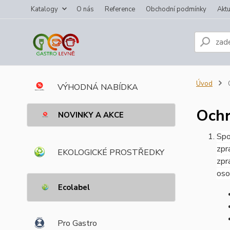
Katalogy
O nás
Reference
Obchodní podmínky
Aktu
Úvod
O
VÝHODNÁ NABÍDKA
Ochr
NOVINKY A AKCE
Spo
zpr
EKOLOGICKÉ PROSTŘEDKY
zpr
oso
Ecolabel
Pro Gastro