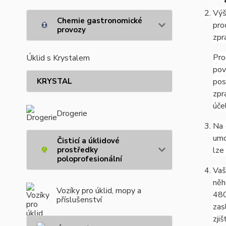
Výš
Chemie gastronomické
pro
provozy
zpr
Pro
Úklid s Krystalem
pov
KRYSTAL
pos
zpr
úče
Drogerie
Na 
umo
Čisticí a úklidové
prostředky
lze
poloprofesionální
Vaš
něh
Vozíky pro úklid, mopy a
480
příslušenství
zas
zji