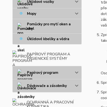
Úklidové vozíky
trž
pře
Mopy
dot
zák
Pomůcky pro mytí oken a
vaš
skel
Zpr
Úklidové kbelíky a vědra
tak
PAPÍROVÝ PROGRAM A
HYGIENICKÉ SYSTÉMY
Papírový program
Oso
Spr
Dávkovače a zásobníky
Spr
coo
OCHRANNÁ A PRACOVNÍ
KOSMETIKA