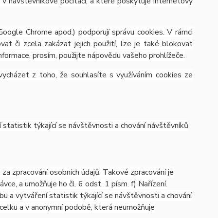
v návštěvníkově počítači, a které poskytuje internetový
 Google Chrome apod.) podporují správu cookies. V rámci
at či zcela zakázat jejich použití, lze je také blokovat
 informace, prosím, použijte nápovědu vašeho prohlížeče.
ycházet z toho, že souhlasíte s využíváním cookies ze
tatistik týkající se návštěvnosti a chování návštěvníků
a zpracování osobních údajů. Takové zpracování je
e, a umožňuje ho čl. 6 odst. 1 písm. f) Nařízení.
 a vytváření statistik týkající se návštěvnosti a chování
celku a v anonymní podobě, která neumožňuje