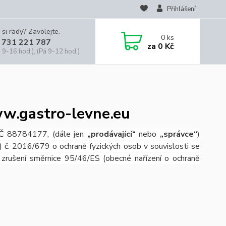
Přihlášení
 si rady? Zavolejte.
0
ks
 731 221 787
za
0 Kč
 9-16 hod.), (Pá 9-12 hod.)
w.gastro-levne.eu
IČ 88784177, (dále jen
„prodávající“
nebo
„správce“
)
 č. 2016/679 o ochraně fyzických osob v souvislosti se
zrušení směrnice 95/46/ES (obecné nařízení o ochraně