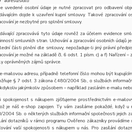
adresu/sídlo
e uvedené osobní údaje je nutné zpracovat pro odbavení obj
dávajícím dojde k uzavření kupní smlouvy. Takové zpracování os
acování je nezbytné pro splnění smlouvy.
dávající zpracovává tyto údaje rovněž za účelem evidence sml
inností smluvních stran. Uchování a zpracování osobních údajů
lední části plnění dle smlouvy, nepožaduje-li jiný právní pře
acování je možné na základě čl. 6 odst. 1 písm. c) a f) Nařízení –
ly oprávněných zájmů správce.
e-mailovou adresu, případně telefonní číslo mohou být kupujícím
žňuje § 7 odst. 3 zákona č.480/2004 Sb., o službách informační
 kdykoliv jakýmkoliv způsobem – například zasláním e-mailu nebo
i spokojenost s nákupem zjišťujeme prostřednictvím e-mailov
ož je náš e-shop zapojen. Ty vám zasíláme pokaždé, když u 
/2004 Sb. o některých službách informační společnosti jejich z
lání dotazníků v rámci programu Ověřeno zákazníky provádíme 
šťování vaší spokojenosti s nákupem u nás. Pro zasílání dota