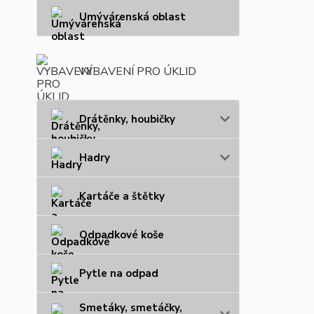
Umývárenská oblast
VYBAVENÍ PRO ÚKLID
Drátěnky, houbičky
Hadry
Kartáče a štětky
Odpadkové koše
Pytle na odpad
Smetáky, smetáčky,