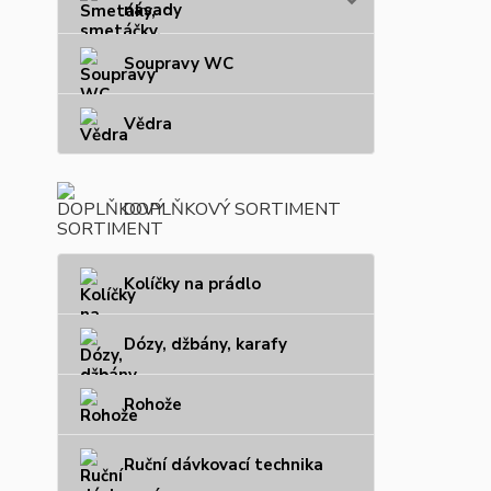
násady
Soupravy WC
Vědra
DOPLŇKOVÝ SORTIMENT
Kolíčky na prádlo
Dózy, džbány, karafy
Rohože
Ruční dávkovací technika