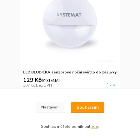
LED BLUDIČKA senzorové noční světlo do zásuvky
129 Kč
/
SYSTEMAT
4 dny
107 Kč
bez DPH
Přidat do košíku
Souhlasím
Nastavení
Souhlas můžete odmítnout
zde
.