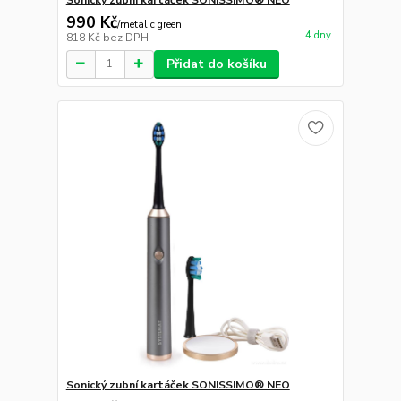
990 Kč
/
metalic green
4 dny
818 Kč
bez DPH
Přidat do košíku
Sonický zubní kartáček SONISSIMO® NEO