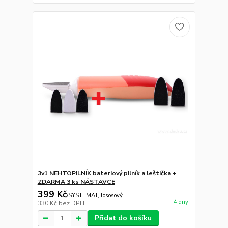
3v1 NEHTOPILNÍK bateriový pilník a leštička +
ZDARMA 3 ks NÁSTAVCE
399 Kč
/
SYSTEMAT, lososový
4 dny
330 Kč
bez DPH
Přidat do košíku