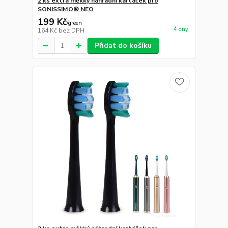
2 ks extra měkký náhradní kartáček pro
SONISSIMO® NEO
199 Kč
/
green
4 dny
164 Kč
bez DPH
Přidat do košíku