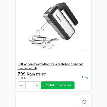
300 W nerezový výkonný ruční šlehač & hnětač,
masivní metly
799 Kč
/
SYSTEMAT
4 dny
660 Kč
bez DPH
Přidat do košíku