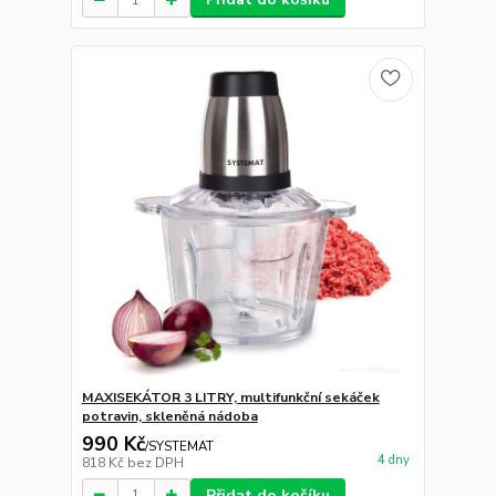
MAXISEKÁTOR 3 LITRY, multifunkční sekáček
potravin, skleněná nádoba
990 Kč
/
SYSTEMAT
4 dny
818 Kč
bez DPH
Přidat do košíku