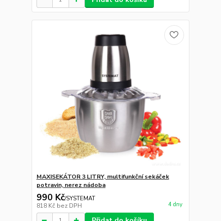
MAXISEKÁTOR 3 LITRY, multifunkční sekáček
potravin, nerez nádoba
990 Kč
/
SYSTEMAT
4 dny
818 Kč
bez DPH
Přidat do košíku