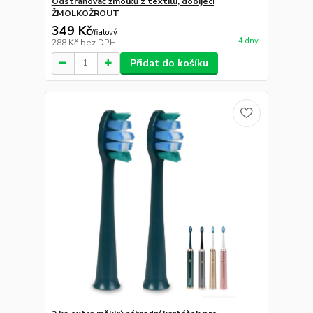
Odstraňovač žmolků z textilu, dobíjecí
ŽMOLKOŽROUT
349 Kč
/
fialový
4 dny
288 Kč
bez DPH
Přidat do košíku