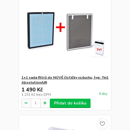
1+1 sada filtrů do NOVÉ čističky vzduchu, typ: 7in1
AbsolutionAIR
1 490 Kč
4 dny
1 231 Kč
bez DPH
Přidat do košíku