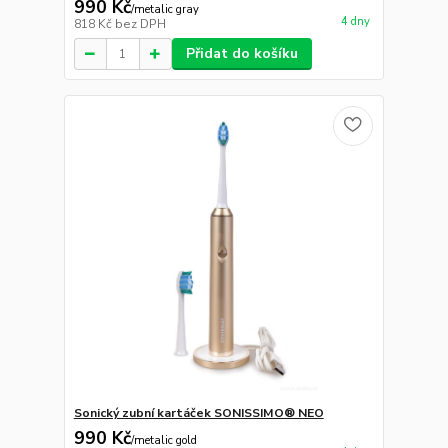
990 Kč
/
metalic gray
4 dny
818 Kč
bez DPH
Přidat do košíku
Sonický zubní kartáček SONISSIMO® NEO
990 Kč
/
metalic gold