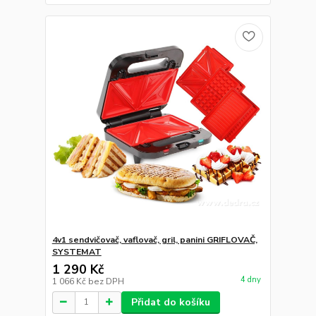
4v1 sendvičovač, vaflovač, gril, panini GRIFLOVAČ,
SYSTEMAT
1 290 Kč
4 dny
1 066 Kč
bez DPH
Přidat do košíku