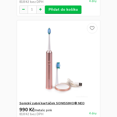
4 dny
818 Kč
bez DPH
Přidat do košíku
Sonický zubní kartáček SONISSIMO® NEO
990 Kč
/
metalic pink
4 dny
818 Kč
bez DPH