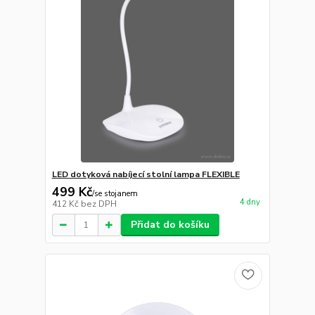
LED dotyková nabíjecí stolní lampa FLEXIBLE
499 Kč
/
se stojanem
4 dny
412 Kč
bez DPH
Přidat do košíku