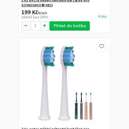
2 ks extra měkký náhradní kartáček pro
SONISSIMO® NEO
199 Kč
/
black
4 dny
164 Kč
bez DPH
Přidat do košíku