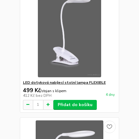
LED dotyková nabíjecí stolní lampa FLEXIBLE
499 Kč
/
stojan s klipem
4 dny
412 Kč
bez DPH
Přidat do košíku