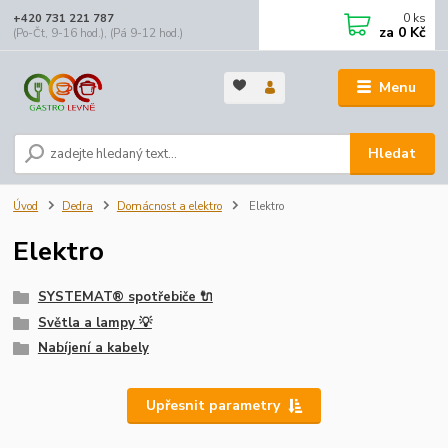
0
ks
+420 731 221 787
za
0 Kč
(Po-Čt, 9-16 hod.), (Pá 9-12 hod.)
Menu
Hledat
Úvod
Dedra
Domácnost a elektro
Elektro
Elektro
SYSTEMAT® spotřebiče 🔌
Světla a lampy 💡
Nabíjení a kabely
Upřesnit parametry