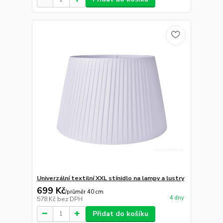
Univerzální textilní XXL stínidlo na lampy a lustry
699 Kč
/
průměr 40 cm
4 dny
578 Kč
bez DPH
Přidat do košíku