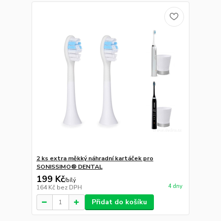
2 ks extra měkký náhradní kartáček pro
SONISSIMO® DENTAL
199 Kč
/
bílý
4 dny
164 Kč
bez DPH
Přidat do košíku