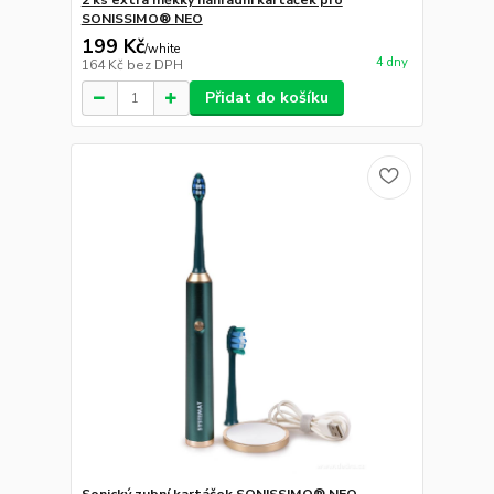
2 ks extra měkký náhradní kartáček pro
SONISSIMO® NEO
199 Kč
/
white
4 dny
164 Kč
bez DPH
Přidat do košíku
Sonický zubní kartáček SONISSIMO® NEO