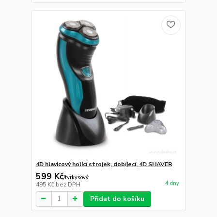
4D hlavicový holící strojek, dobíjecí, 4D SHAVER
599 Kč
/
tyrkysový
4 dny
495 Kč
bez DPH
Přidat do košíku