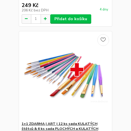
249 Kč
4 dny
206 Kč
bez DPH
Přidat do košíku
1+1 ZDARMA | ART | 12 ks sada KULATÝCH
štětců & 6 ks sada PLOCHÝCH a KULATÝCH