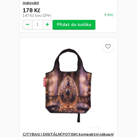
malování
178 Kč
4 dny
147 Kč
bez DPH
Přidat do košíku
CITYBAG | DIGITÁLNÍ POTISK| kompaktní nákupní