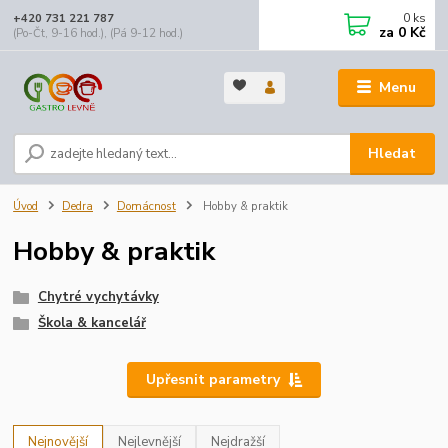
0
ks
+420 731 221 787
za
0 Kč
(Po-Čt, 9-16 hod.), (Pá 9-12 hod.)
Menu
Hledat
Úvod
Dedra
Domácnost
Hobby & praktik
Hobby & praktik
Chytré vychytávky
Škola & kancelář
Upřesnit parametry
Nejnovější
Nejlevnější
Nejdražší