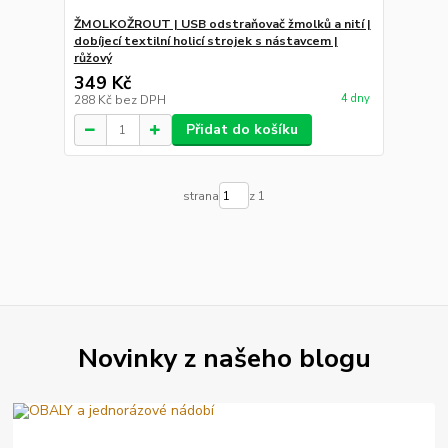
ŽMOLKOŽROUT | USB odstraňovač žmolků a nití |
dobíjecí textilní holicí strojek s nástavcem |
růžový
349 Kč
4 dny
288 Kč
bez DPH
Přidat do košíku
strana
z 1
Novinky z našeho blogu