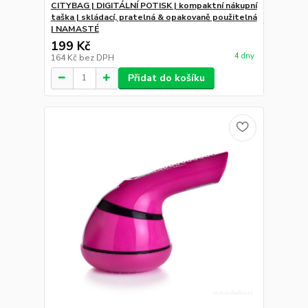
CITYBAG | DIGITÁLNÍ POTISK | kompaktní nákupní
taška | skládací, pratelná & opakovaně použitelná
| NAMASTÉ
199 Kč
4 dny
164 Kč
bez DPH
Přidat do košíku