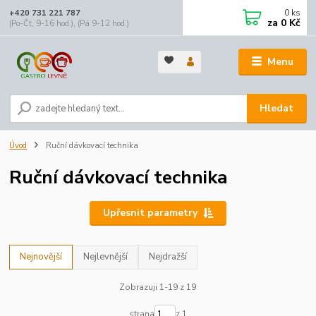
0
ks
+420 731 221 787
za
0 Kč
(Po-Čt, 9-16 hod.), (Pá 9-12 hod.)
Menu
Hledat
Úvod
Ruční dávkovací technika
Ruční dávkovací technika
Upřesnit parametry
Nejnovější
Nejlevnější
Nejdražší
Zobrazuji 1-19 z 19
strana
z 1