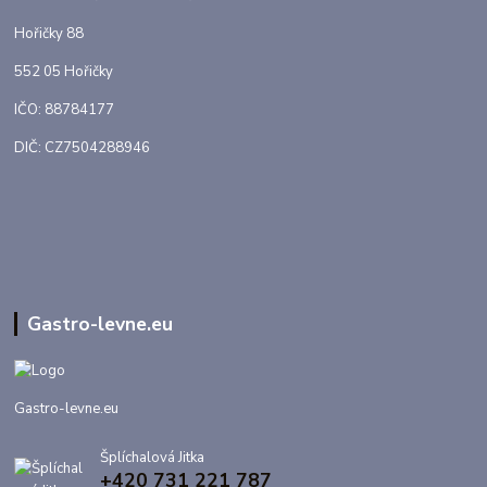
Hořičky 88
552 05 Hořičky
IČO: 88784177
DIČ: CZ7504288946
Gastro-levne.eu
Gastro-levne.eu
Šplíchalová Jitka
+420 731 221 787