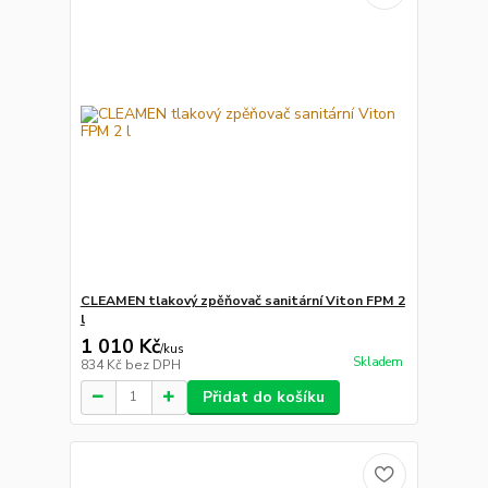
CLEAMEN tlakový zpěňovač sanitární Viton FPM 2
l
1 010 Kč
/
kus
Skladem
834 Kč
bez DPH
Přidat do košíku