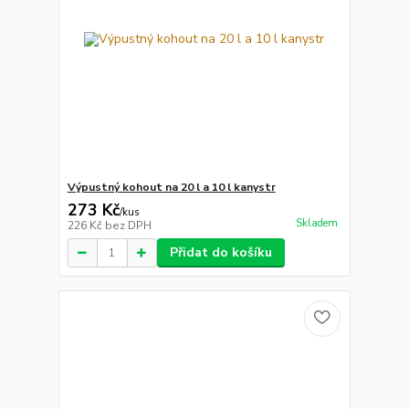
Výpustný kohout na 20 l a 10 l kanystr
273 Kč
/
kus
Skladem
226 Kč
bez DPH
Přidat do košíku