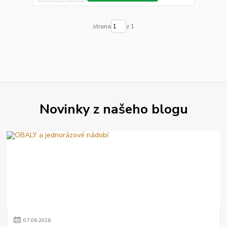
strana
z 1
Novinky z našeho blogu
07
.
06
.
2026