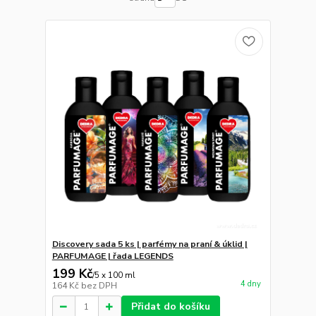
Discovery sada 5 ks | parfémy na praní & úklid |
PARFUMAGE | řada LEGENDS
199 Kč
/
5 x 100 ml
4 dny
164 Kč
bez DPH
Přidat do košíku