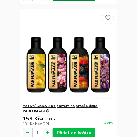
Votivní SADA 4 ks parfém na praní a úklid
PARFUMAGE®
159 Kč
/
4 x 100 ml
4 dny
131 Kč
bez DPH
Přidat do košíku