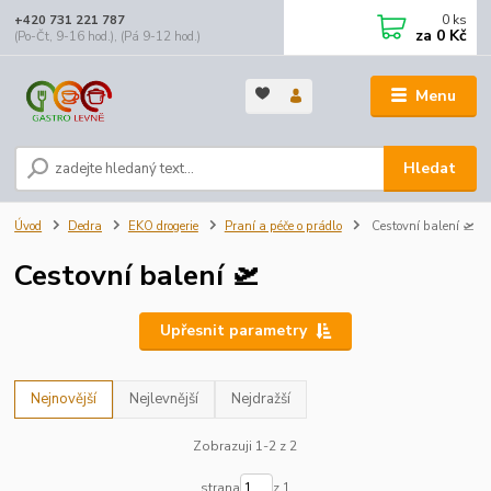
0
ks
+420 731 221 787
za
0 Kč
(Po-Čt, 9-16 hod.), (Pá 9-12 hod.)
Menu
Hledat
Úvod
Dedra
EKO drogerie
Praní a péče o prádlo
Cestovní balení 🛫
Cestovní balení 🛫
Upřesnit parametry
Nejnovější
Nejlevnější
Nejdražší
Zobrazuji 1-2 z 2
strana
z 1