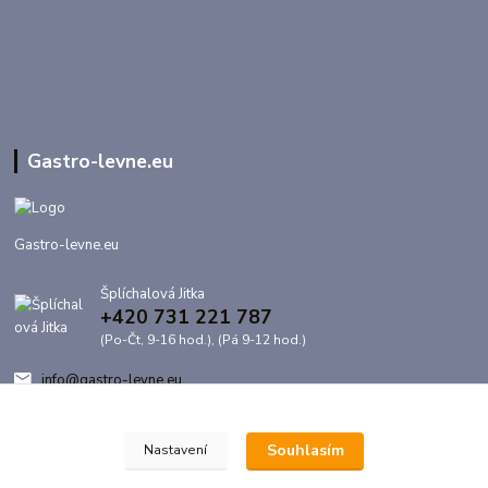
Gastro-levne.eu
Gastro-levne.eu
Šplíchalová Jitka
+420 731 221 787
(Po-Čt, 9-16 hod.), (Pá 9-12 hod.)
info@gastro-levne.eu
Souhlasím
Nastavení