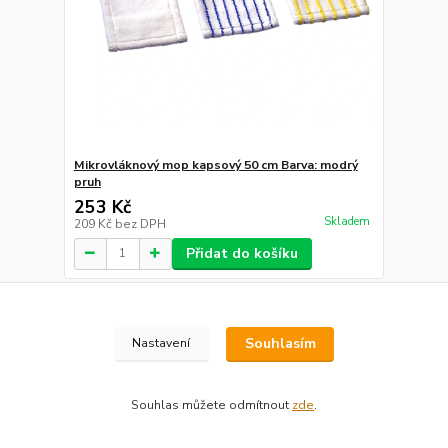
Mikrovláknový mop kapsový 50 cm Barva: modrý
pruh
253 Kč
Skladem
209 Kč
bez DPH
Přidat do košíku
Souhlasím
Nastavení
Souhlas můžete odmítnout
zde
.