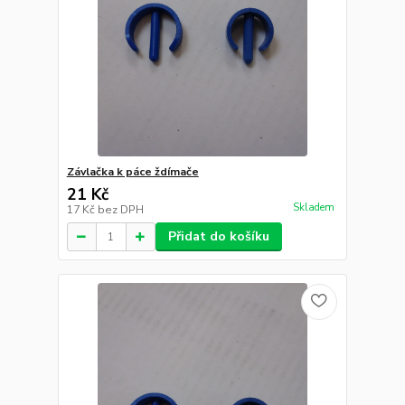
Závlačka k páce ždímače
21 Kč
Skladem
17 Kč
bez DPH
Přidat do košíku