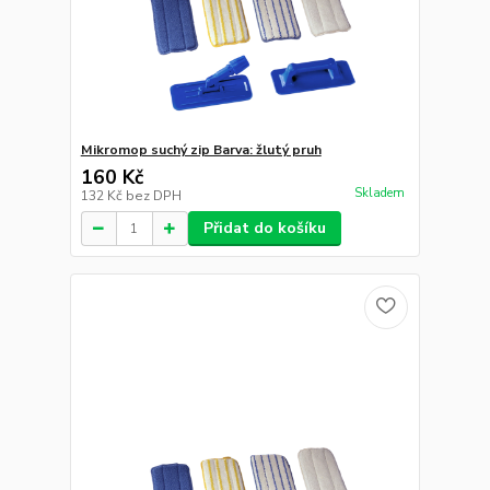
Mikromop suchý zip Barva: žlutý pruh
160 Kč
Skladem
132 Kč
bez DPH
Přidat do košíku