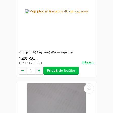
Mop plochý žinylkový 40 cm kapsový
148 Kč
/
ks
Skladem
122 Kč
bez DPH
Přidat do košíku