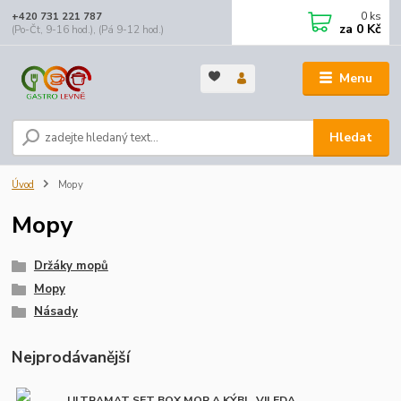
0
ks
+420 731 221 787
za
0 Kč
(Po-Čt, 9-16 hod.), (Pá 9-12 hod.)
Menu
Hledat
Úvod
Mopy
Mopy
Držáky mopů
Mopy
Násady
Nejprodávanější
ULTRAMAT SET BOX MOP A KÝBL, VILEDA