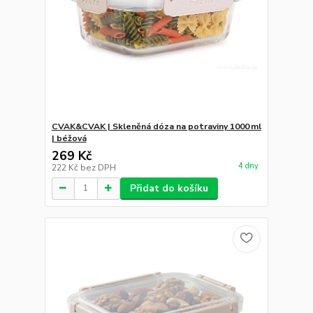
CVAK&CVAK | Skleněná dóza na potraviny 1000 ml
| béžová
269 Kč
4 dny
222 Kč
bez DPH
Přidat do košíku