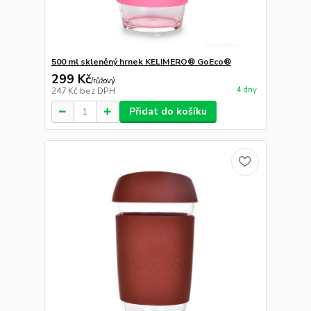
500 ml skleněný hrnek KELIMERO® GoEco®
299 Kč
/
růžový
4 dny
247 Kč
bez DPH
Přidat do košíku