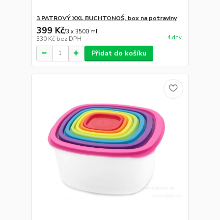
3 PATROVÝ XXL BUCHTONOŠ, box na potraviny
399 Kč
/
3 x 3500 ml
4 dny
330 Kč
bez DPH
Přidat do košíku