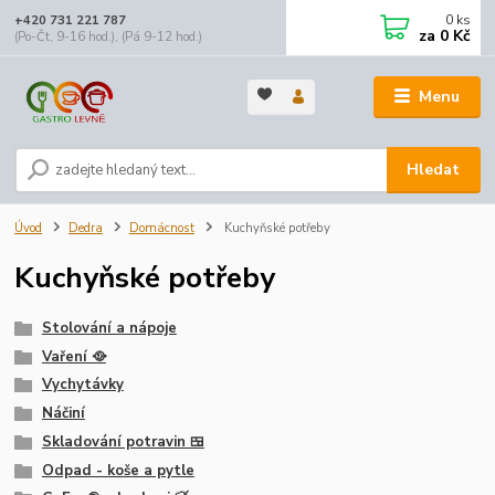
0
ks
+420 731 221 787
za
0 Kč
(Po-Čt, 9-16 hod.), (Pá 9-12 hod.)
Menu
Hledat
Úvod
Dedra
Domácnost
Kuchyňské potřeby
Kuchyňské potřeby
Stolování a nápoje
Vaření 🥘
Vychytávky
Náčiní
Skladování potravin 🍱
Odpad - koše a pytle