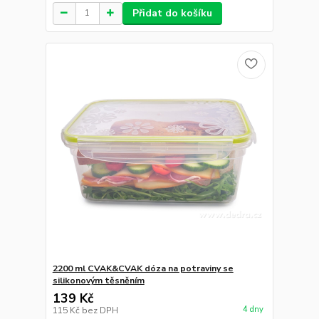
Přidat do košíku
2200 ml CVAK&CVAK dóza na potraviny se
silikonovým těsněním
139 Kč
4 dny
115 Kč
bez DPH