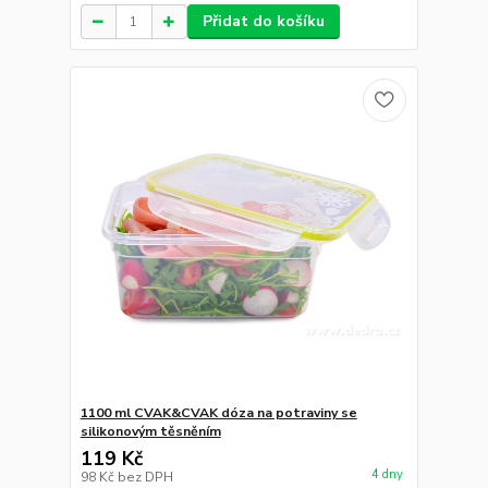
Přidat do košíku
1100 ml CVAK&CVAK dóza na potraviny se
silikonovým těsněním
119 Kč
4 dny
98 Kč
bez DPH