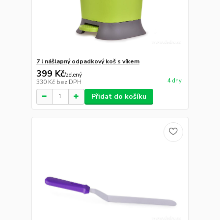
7 l nášlapný odpadkový koš s víkem
399 Kč
/
zelený
4 dny
330 Kč
bez DPH
Přidat do košíku