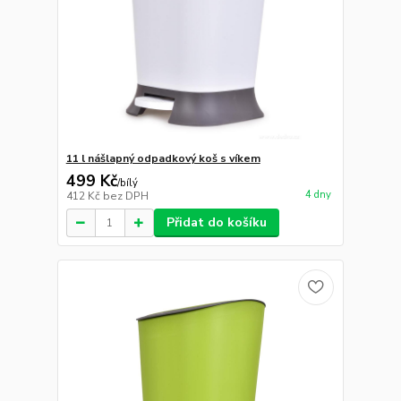
11 l nášlapný odpadkový koš s víkem
499 Kč
/
bílý
4 dny
412 Kč
bez DPH
Přidat do košíku