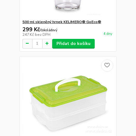
500 ml skleněný hrnek KELIMERO® GoEco®
299 Kč
/
čokoládový
4 dny
247 Kč
bez DPH
Přidat do košíku