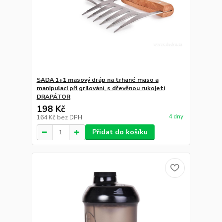
SADA 1+1 masový dráp na trhané maso a
manipulaci při grilování, s dřevěnou rukojetí
DRAPÁTOR
198 Kč
4 dny
164 Kč
bez DPH
Přidat do košíku