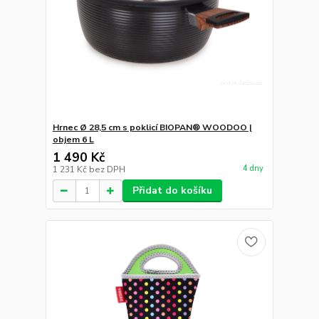
Hrnec Ø 28,5 cm s poklicí BIOPAN® WOODOO |
objem 6 L
1 490 Kč
4 dny
1 231 Kč
bez DPH
Přidat do košíku