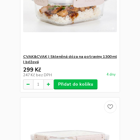
CVAK&CVAK | Skleněná dóza na potraviny 1300 ml
| béžová
299 Kč
4 dny
247 Kč
bez DPH
Přidat do košíku