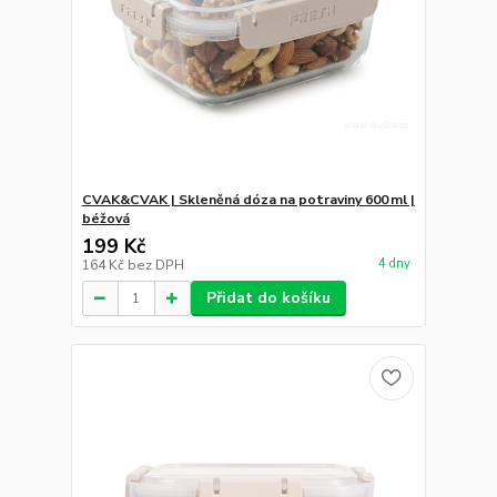
CVAK&CVAK | Skleněná dóza na potraviny 600 ml |
béžová
199 Kč
4 dny
164 Kč
bez DPH
Přidat do košíku