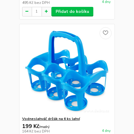
4 dny
495 Kč
bez DPH
Přidat do košíku
Vodneslahváč držák na 6 ks lahví
199 Kč
/
modrý
4 dny
164 Kč
bez DPH