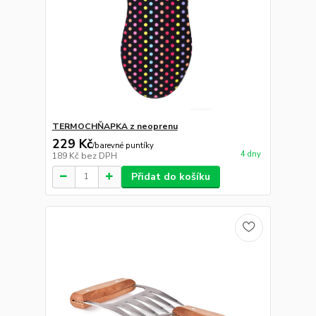
TERMOCHŇAPKA z neoprenu
229 Kč
/
barevné puntíky
4 dny
189 Kč
bez DPH
Přidat do košíku