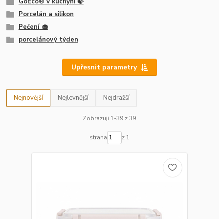
GoEco® v kuchyni 🍃
Porcelán a silikon
Pečení 🧁
porcelánový týden
Upřesnit parametry
Nejnovější
Nejlevnější
Nejdražší
Zobrazuji 1-39 z 39
strana
z 1