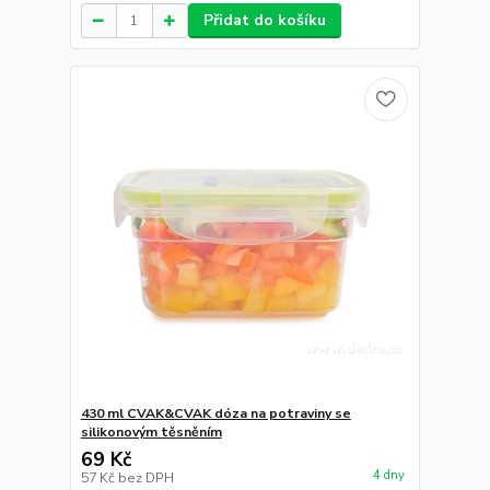
Přidat do košíku
430 ml CVAK&CVAK dóza na potraviny se
silikonovým těsněním
69 Kč
4 dny
57 Kč
bez DPH