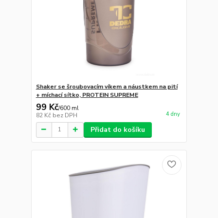
Shaker se šroubovacím víkem a náustkem na pití
+ míchací sítko, PROTEIN SUPREME
99 Kč
/
600 ml
4 dny
82 Kč
bez DPH
Přidat do košíku