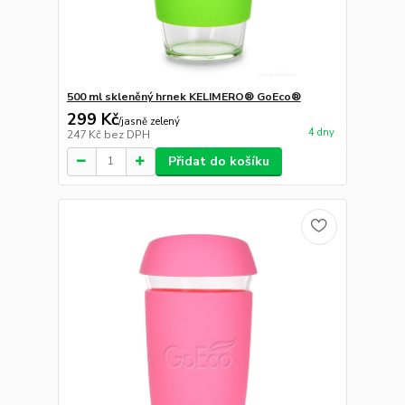
500 ml skleněný hrnek KELIMERO® GoEco®
299 Kč
/
jasně zelený
4 dny
247 Kč
bez DPH
Přidat do košíku