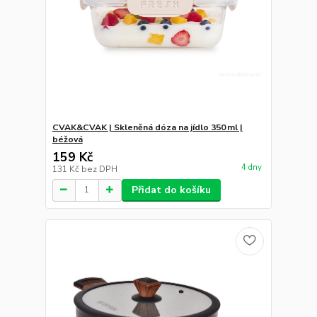
CVAK&CVAK | Skleněná dóza na jídlo 350 ml |
béžová
159 Kč
4 dny
131 Kč
bez DPH
Přidat do košíku