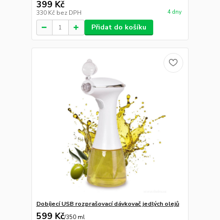
399 Kč
4 dny
330 Kč
bez DPH
Přidat do košíku
Dobíjecí USB rozprašovací dávkovač jedlých olejů
599 Kč
/
350 ml