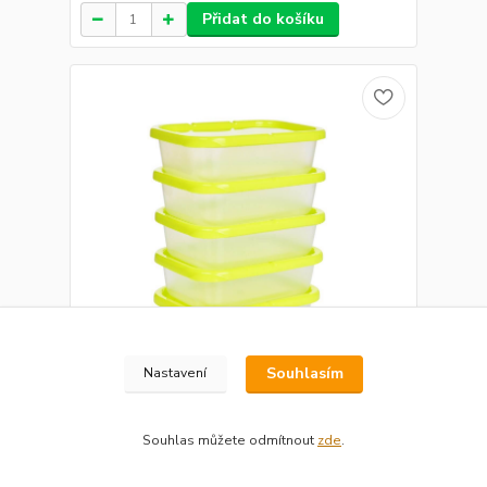
Přidat do košíku
Souhlasím
Nastavení
5 ks dóza na potraviny GREENBOX 250 ml, z
odolného plastu
Souhlas můžete odmítnout
zde
.
79 Kč
4 dny
65 Kč
bez DPH