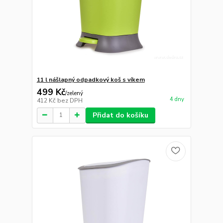
11 l nášlapný odpadkový koš s víkem
499 Kč
/
zelený
4 dny
412 Kč
bez DPH
Přidat do košíku