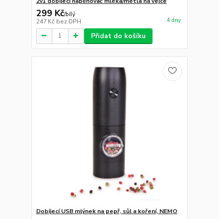
2v1 dobíjecí napěňovač mléka/metla na vejce
299 Kč
/
bílý
4 dny
247 Kč
bez DPH
Přidat do košíku
Dobíjecí USB mlýnek na pepř, sůl a koření, NEMO