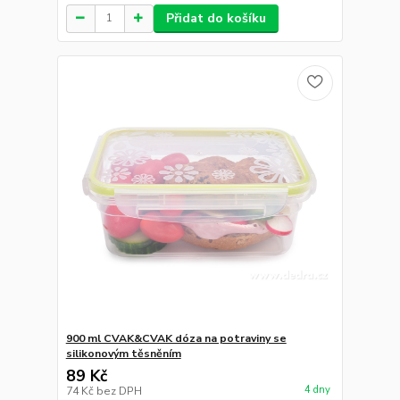
Přidat do košíku
900 ml CVAK&CVAK dóza na potraviny se
silikonovým těsněním
89 Kč
4 dny
74 Kč
bez DPH