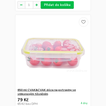
Přidat do košíku
650 ml CVAK&CVAK dóza na potraviny se
silikonovým těsněním
79 Kč
4 dny
65 Kč
bez DPH