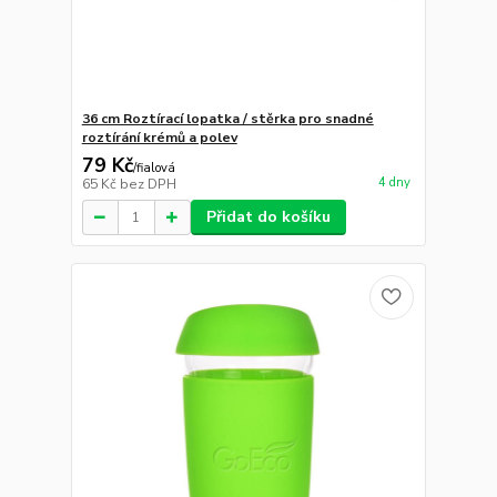
36 cm Roztírací lopatka / stěrka pro snadné
roztírání krémů a polev
79 Kč
/
fialová
4 dny
65 Kč
bez DPH
Přidat do košíku