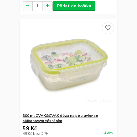
Přidat do košíku
300 ml CVAK&CVAK dóza na potraviny se
silikonovým těsněním
59 Kč
4 dny
49 Kč
bez DPH