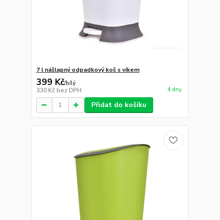
7 l nášlapný odpadkový koš s víkem
399 Kč
/
bílý
4 dny
330 Kč
bez DPH
Přidat do košíku