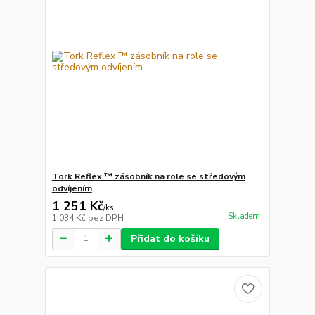
Tork Reflex ™ zásobník na role se středovým
odvíjením
1 251 Kč
/
ks
Skladem
1 034 Kč
bez DPH
Přidat do košíku