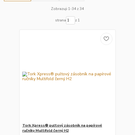
Zobrazuji 1-34 z 34
strana
z 1
Tork Xpress® pultový zásobník na papírové
ručníky Multifold černý H2