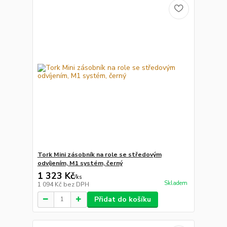
Tork Mini zásobník na role se středovým
odvíjením, M1 systém, černý
1 323 Kč
/
ks
Skladem
1 094 Kč
bez DPH
Přidat do košíku