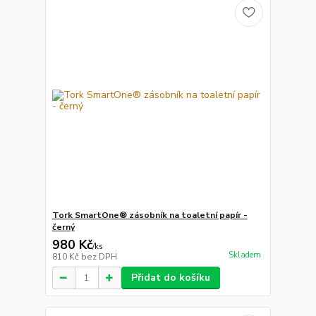
Tork SmartOne® zásobník na toaletní papír -
černý
980 Kč
/
ks
Skladem
810 Kč
bez DPH
Přidat do košíku