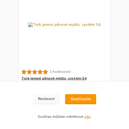
1 hodnocení
Tork jemné pěnové mýdlo, systém S4
2 563 Kč
/
ks
Skladem
2 118 Kč
bez DPH
Přidat do košíku
Souhlasím
Nastavení
Souhlas můžete odmítnout
zde
.