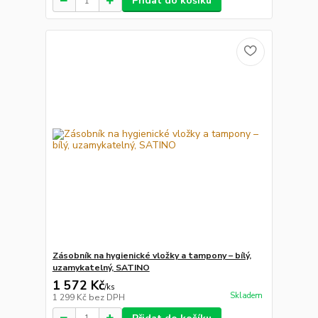
Přidat do košíku
Zásobník na hygienické vložky a tampony – bílý,
uzamykatelný, SATINO
1 572 Kč
/
ks
Skladem
1 299 Kč
bez DPH