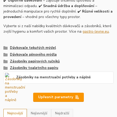
✔️
Úsporné dávkování
– zajišťuje sníženou spotřebu a
minimalizaci odpadu. ✔️
Snadná údržba a doplňování
–
jednoduchá manipulace pro rychlé doplnění. ✔️
Různé velikosti a
provedení
– vhodné pro všechny typy prostor.
Vyberte si z naší nabídky kvalitních dávkovačů a zásobníků, které
zvýší hygienu a komfort vašich prostor. Více na
gastro-levne.eu
.
Dávkovače tekutých mýdel
Dávkovače pěnového mýdla
Zásobníky papírových ručníků
Zásobníky toaletního papíru
Zásobníky na menstruační potřeby a náplně
Upřesnit parametry
Nejnovější
Nejlevnější
Nejdražší