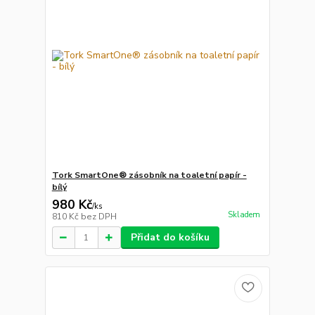
Tork SmartOne® zásobník na toaletní papír -
bílý
980 Kč
/
ks
Skladem
810 Kč
bez DPH
Přidat do košíku