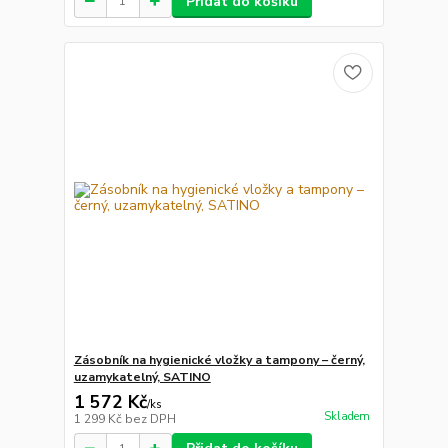
Přidat do košíku
Zásobník na hygienické vložky a tampony – černý,
uzamykatelný, SATINO
1 572 Kč
/
ks
Skladem
1 299 Kč
bez DPH