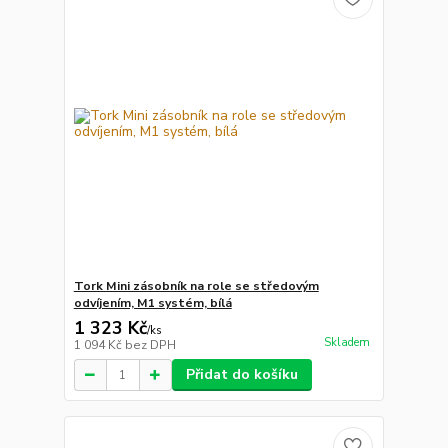
Tork Mini zásobník na role se středovým
odvíjením, M1 systém, bílá
1 323 Kč
/
ks
Skladem
1 094 Kč
bez DPH
Přidat do košíku