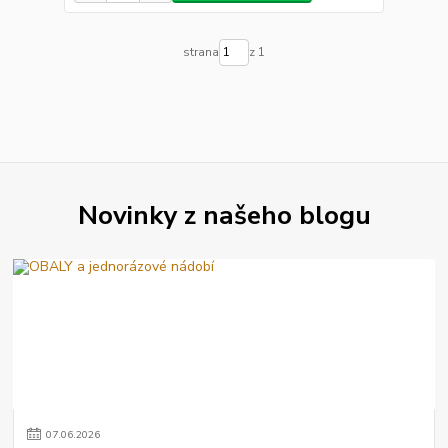
strana
z 1
Novinky z našeho blogu
07
.
06
.
2026