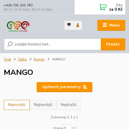
0
ks
+420 731 221 787
za
0 Kč
(Po-Čt, 9-16 hod.), (Pá 9-12 hod.)
Menu
Hledat
Úvod
Dedra
Brands
MANGO
MANGO
Upřesnit parametry
Nejnovější
Nejlevnější
Nejdražší
Zobrazuji 1-1 z 1
strana
z 1