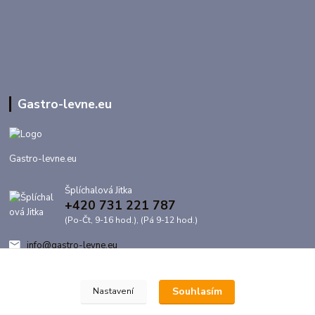
Gastro-levne.eu
Gastro-levne.eu
Šplíchalová Jitka
+420 731 221 787
(Po-Čt, 9-16 hod.), (Pá 9-12 hod.)
info@gastro-levne.eu
Souhlasím
Nastavení