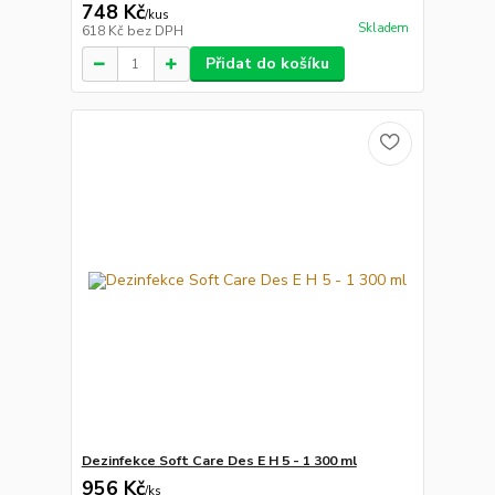
748 Kč
/
kus
Skladem
618 Kč
bez DPH
Přidat do košíku
Dezinfekce Soft Care Des E H 5 - 1 300 ml
956 Kč
/
ks