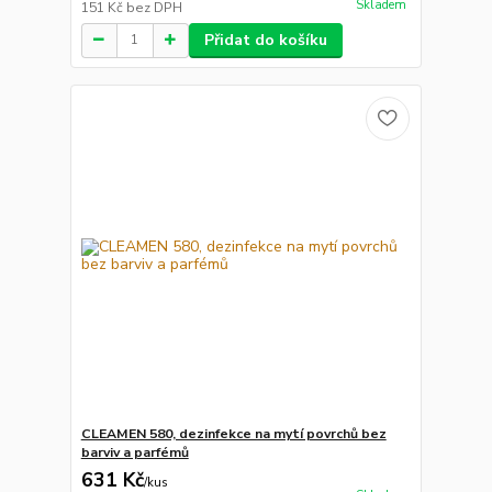
Skladem
151 Kč
bez DPH
Přidat do košíku
CLEAMEN 580, dezinfekce na mytí povrchů bez
barviv a parfémů
631 Kč
/
kus