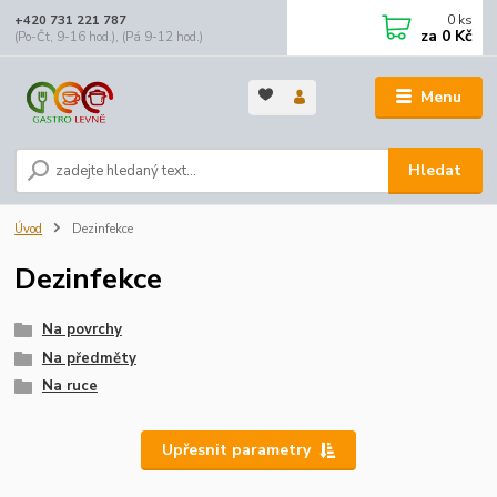
0
ks
+420 731 221 787
za
0 Kč
(Po-Čt, 9-16 hod.), (Pá 9-12 hod.)
Menu
Hledat
Úvod
Dezinfekce
Dezinfekce
Na povrchy
Na předměty
Na ruce
Upřesnit parametry