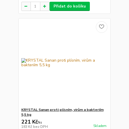
Přidat do košíku
KRYSTAL Sanan proti plísním, virům a bakteriím
5,5 kg
221 Kč
/
ks
Skladem
183 Kč
bez DPH