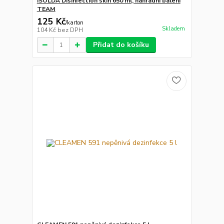
ISOLDA Disinfection skin 650 ml, náhradní balení
TEAM
125 Kč
/
karton
Skladem
104 Kč
bez DPH
Přidat do košíku