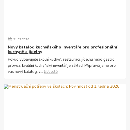
21
.
02
.
2026
Nový katalog kuchyňského inventáře pro profesionální
kuchyně a jídelny
Pokud vybavujete školní kuchyň, restauraci, jídelnu nebo gastro
provoz, kvalitní kuchyňský inventář je základ. Připravili jsme pro
vás nový katalog, v...
číst celé