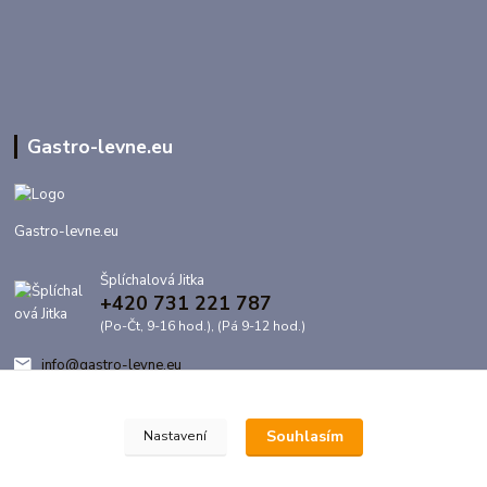
Gastro-levne.eu
Gastro-levne.eu
Šplíchalová Jitka
+420 731 221 787
(Po-Čt, 9-16 hod.), (Pá 9-12 hod.)
info@gastro-levne.eu
Souhlasím
Nastavení