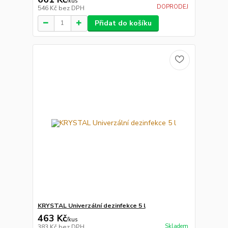
/
kus
DOPRODEJ
546 Kč
bez DPH
Přidat do košíku
KRYSTAL Univerzální dezinfekce 5 l
463 Kč
/
kus
Skladem
383 Kč
bez DPH