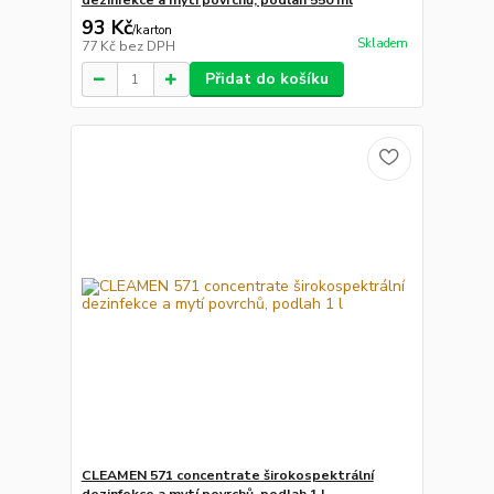
dezinfekce a mytí povrchů, podlah 550 ml
93 Kč
/
karton
Skladem
77 Kč
bez DPH
Přidat do košíku
CLEAMEN 571 concentrate širokospektrální
dezinfekce a mytí povrchů, podlah 1 l