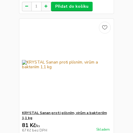
Přidat do košíku
KRYSTAL Sanan proti plísním, virům a bakteriím
1,1 kg
81 Kč
/
ks
Skladem
67 Kč
bez DPH