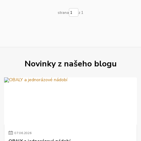
strana
z 1
Novinky z našeho blogu
07
.
06
.
2026