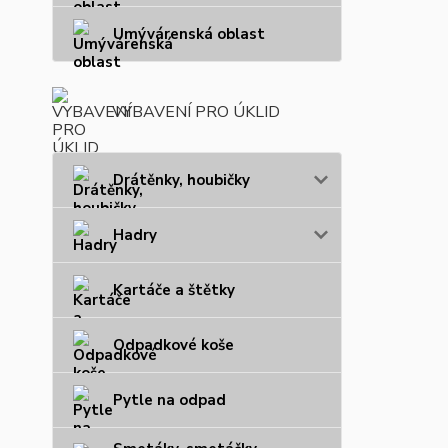
Umývárenská oblast
VYBAVENÍ PRO ÚKLID
Drátěnky, houbičky
Hadry
Kartáče a štětky
Odpadkové koše
Pytle na odpad