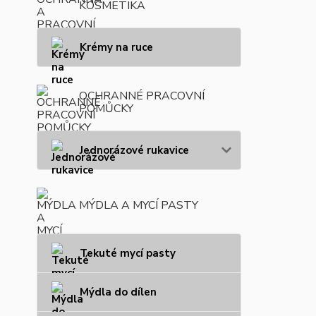
KOSMETIKA
Krémy na ruce
OCHRANNÉ PRACOVNÍ
POMŮCKY
Jednorázové rukavice
MÝDLA A MYCÍ PASTY
Tekuté mycí pasty
Mýdla do dílen