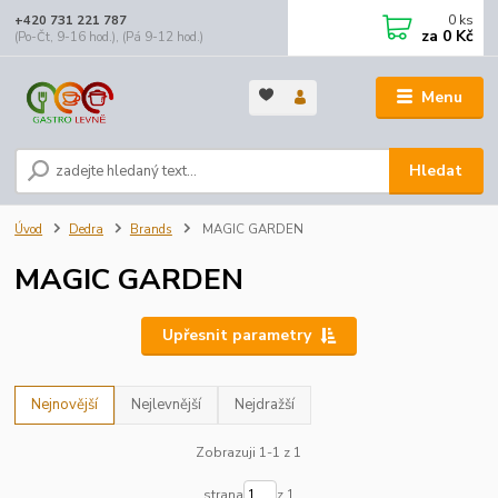
0
ks
+420 731 221 787
za
0 Kč
(Po-Čt, 9-16 hod.), (Pá 9-12 hod.)
Menu
Hledat
Úvod
Dedra
Brands
MAGIC GARDEN
MAGIC GARDEN
Upřesnit parametry
Nejnovější
Nejlevnější
Nejdražší
Zobrazuji 1-1 z 1
strana
z 1