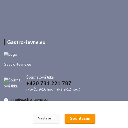
Gastro-levne.eu
Gastro-levne.eu
Šplíchalová Jitka
+420 731 221 787
(Po-Čt, 9-16 hod.), (Pá 9-12 hod.)
info@gastro-levne.eu
Souhlasím
Nastavení