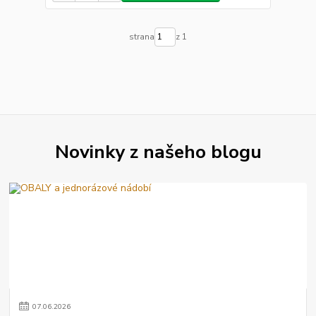
strana
z 1
Novinky z našeho blogu
07
.
06
.
2026