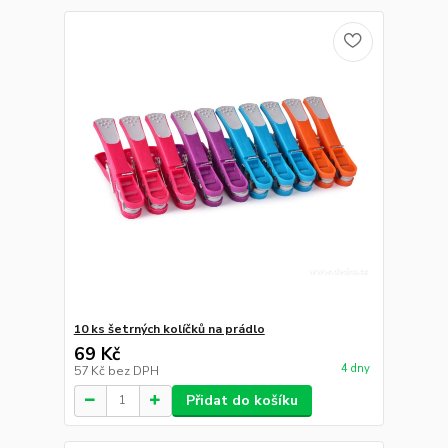
10 ks šetrných kolíčků na prádlo
69 Kč
4 dny
57 Kč
bez DPH
Přidat do košíku