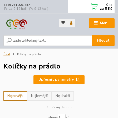
0
ks
+420 731 221 787
za
0 Kč
(Po-Čt, 9-16 hod.), (Pá 9-12 hod.)
Menu
Hledat
Úvod
Kolíčky na prádlo
Kolíčky na prádlo
Upřesnit parametry
Nejnovější
Nejlevnější
Nejdražší
Zobrazuji 1-5 z 5
strana
z 1