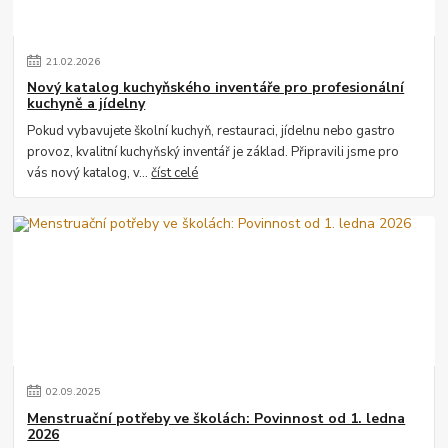
21
.
02
.
2026
Nový katalog kuchyňského inventáře pro profesionální
kuchyně a jídelny
Pokud vybavujete školní kuchyň, restauraci, jídelnu nebo gastro
provoz, kvalitní kuchyňský inventář je základ. Připravili jsme pro
vás nový katalog, v...
číst celé
02
.
09
.
2025
Menstruační potřeby ve školách: Povinnost od 1. ledna
2026