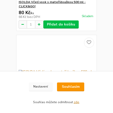
ISOLDA Včelí vosk s mateřídouškou 500 ml -
CLICK&GO!
80 Kč
/
ks
Skladem
66 Kč
bez DPH
Přidat do košíku
Souhlasím
Nastavení
Souhlas můžete odmítnout
zde
.