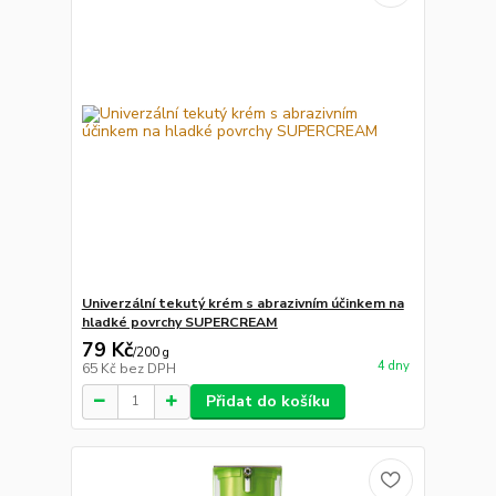
Univerzální tekutý krém s abrazivním účinkem na
hladké povrchy SUPERCREAM
79 Kč
/
200 g
4 dny
65 Kč
bez DPH
Přidat do košíku