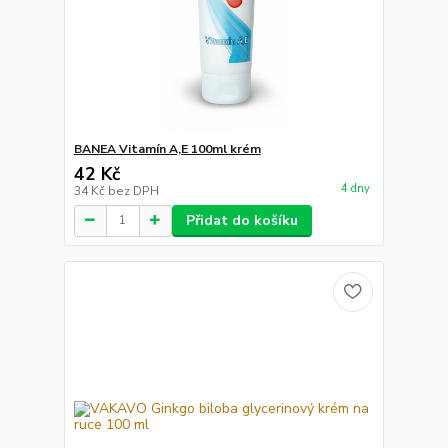
BANEA Vitamín A,E 100ml krém
42 Kč
4 dny
34 Kč
bez DPH
Přidat do košíku