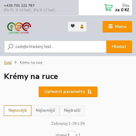
0
ks
+420 731 221 787
za
0 Kč
(Po-Čt, 9-16 hod.), (Pá 9-12 hod.)
Menu
Hledat
Úvod
Krémy na ruce
Krémy na ruce
Upřesnit parametry
Nejnovější
Nejlevnější
Nejdražší
Zobrazuji 1-39 z 39
strana
z 1