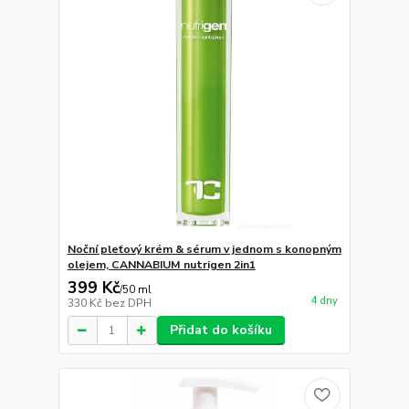
Noční pleťový krém & sérum v jednom s konopným
olejem, CANNABIUM nutrigen 2in1
399 Kč
/
50 ml
4 dny
330 Kč
bez DPH
Přidat do košíku