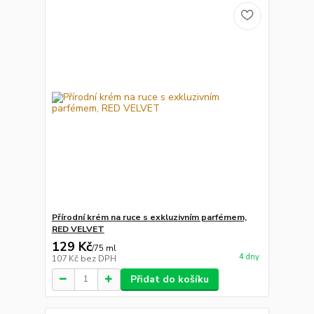
Přírodní krém na ruce s exkluzivním parfémem,
RED VELVET
129 Kč
/
75 ml
4 dny
107 Kč
bez DPH
Přidat do košíku