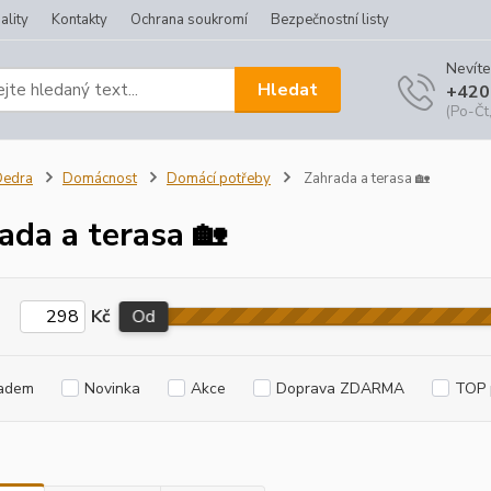
ality
Kontakty
Ochrana soukromí
Bezpečnostní listy
Nevíte
Hledat
+420
(Po-Čt,
Dedra
Domácnost
Domácí potřeby
Zahrada a terasa 🏡
ada a terasa 🏡
Kč
Od
adem
Novinka
Akce
Doprava ZDARMA
TOP 