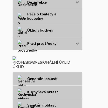
Dezinfekce
Péče o toalety a
koupelny
Úklid v kuchyni
Prací prostředky
PROFESIONÁLNÍ ÚKLID
Generální oblast
Kuchyňská oblast
Sanitární oblast