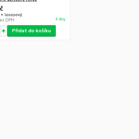
č
 + lososový
4 dny
ez DPH
Přidat do košíku