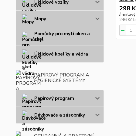
Úklidové vozíky
298 K
/
mintový
Mopy
246 Kč
b
Pomůcky pro mytí oken a
skel
Úklidové kbelíky a vědra
PAPÍROVÝ PROGRAM A
HYGIENICKÉ SYSTÉMY
Papírový program
Dávkovače a zásobníky
OCHRANNÁ A PRACOVNÍ