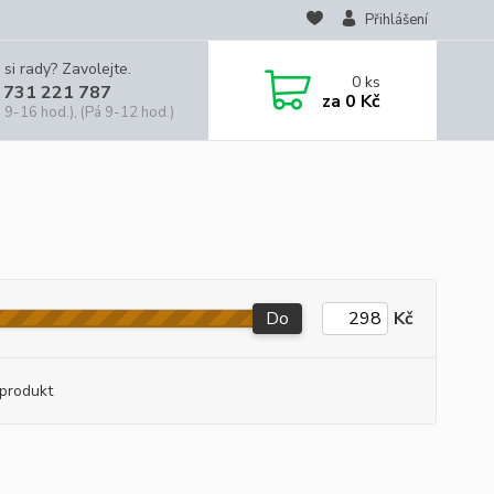
Přihlášení
 si rady? Zavolejte.
0
ks
 731 221 787
za
0 Kč
 9-16 hod.), (Pá 9-12 hod.)
Do
Kč
produkt