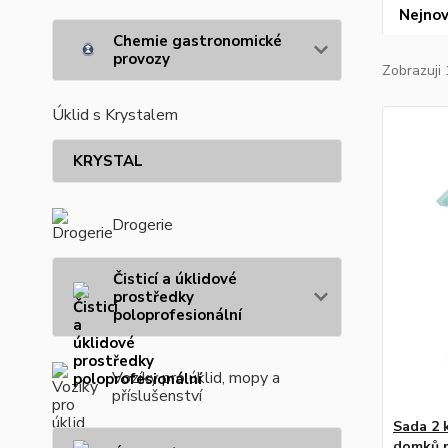
Nejnov
Chemie gastronomické
provozy
Zobrazuji 
Úklid s Krystalem
KRYSTAL
Drogerie
Čisticí a úklidové
prostředky
poloprofesionální
Vozíky pro úklid, mopy a
příslušenství
Sada 2 
domků p