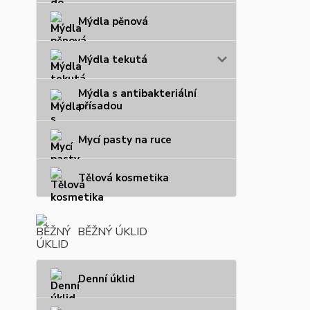
Mýdla pěnová
Mýdla tekutá
Mýdla s antibakteriální
přísadou
Mycí pasty na ruce
Tělová kosmetika
BĚŽNÝ ÚKLID
Denní úklid