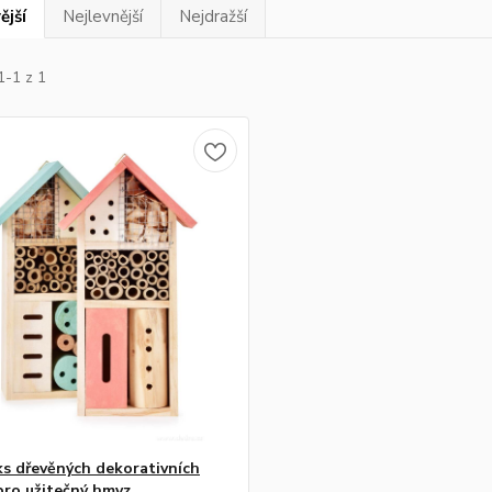
ější
Nejlevnější
Nejdražší
1-1 z 1
ks dřevěných dekorativních
ro užitečný hmyz