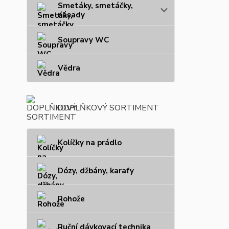
Smetáky, smetáčky,
násady
Soupravy WC
Vědra
DOPLŇKOVÝ SORTIMENT
Kolíčky na prádlo
Dózy, džbány, karafy
Rohože
Ruční dávkovací technika