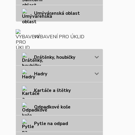
Umývárenská oblast
VYBAVENÍ PRO ÚKLID
Drátěnky, houbičky
Hadry
Kartáče a štětky
Odpadkové koše
Pytle na odpad