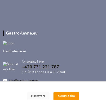
Gastro-levne.eu
Gastro-levne.eu
Šplíchalová Jitka
+420 731 221 787
(Po-Čt, 9-16 hod.), (Pá 9-12 hod.)
info@gastro-levne.eu
Souhlasím
Nastavení