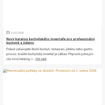
21
.
02
.
2026
Nový katalog kuchyňského inventáře pro profesionální
kuchyně a jídelny
Pokud vybavujete školní kuchyň, restauraci, jídelnu nebo gastro
provoz, kvalitní kuchyňský inventář je základ. Připravili jsme pro
vás nový katalog, v...
číst celé