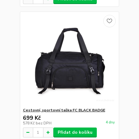
Cestovní, sportovní taška FC BLACK BADGE
699 Kč
4 dny
578 Kč
bez DPH
Přidat do košíku