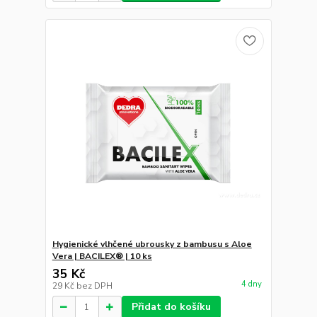
Hygienické vlhčené ubrousky z bambusu s Aloe
Vera | BACILEX® | 10 ks
35 Kč
4 dny
29 Kč
bez DPH
Přidat do košíku