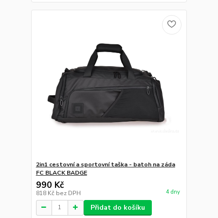
2in1 cestovní a sportovní taška - batoh na záda
FC BLACK BADGE
990 Kč
4 dny
818 Kč
bez DPH
Přidat do košíku