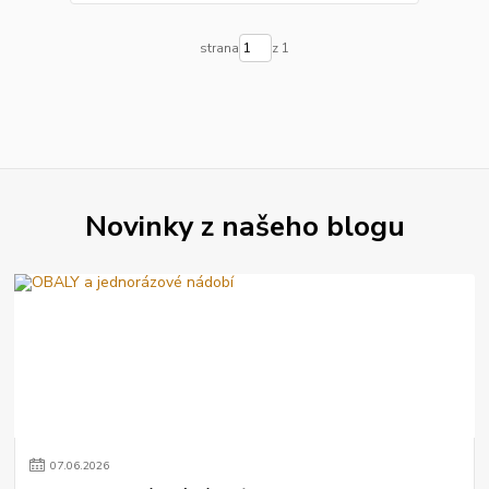
strana
z 1
Novinky z našeho blogu
07
.
06
.
2026