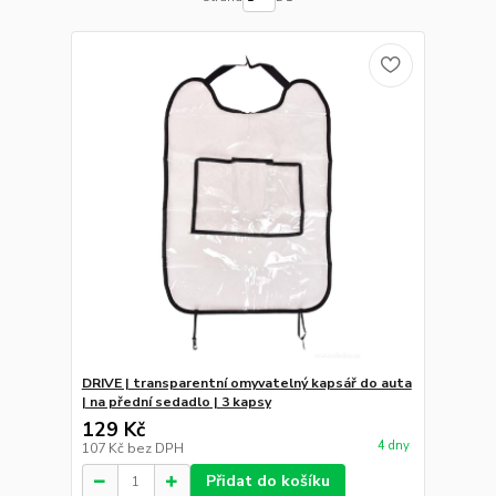
DRIVE | transparentní omyvatelný kapsář do auta
| na přední sedadlo | 3 kapsy
129 Kč
4 dny
107 Kč
bez DPH
Přidat do košíku