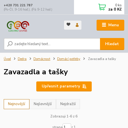
0
ks
+420 731 221 787
za
0 Kč
(Po-Čt, 9-16 hod.), (Pá 9-12 hod.)
Menu
Hledat
Úvod
Dedra
Domácnost
Domácí potřeby
Zavazadla a tašky
Zavazadla a tašky
Upřesnit parametry
Nejnovější
Nejlevnější
Nejdražší
Zobrazuji 1-6 z 6
strana
z 1