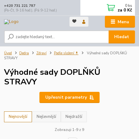
0
ks
+420 731 221 787
za
0 Kč
(Po-Čt, 9-16 hod.), (Pá 9-12 hod.)
Menu
Hledat
Úvod
Dedra
Zdraví
Podle složení 💊
Výhodné sady DOPLŇKŮ
STRAVY
Výhodné sady DOPLŇKŮ
STRAVY
Upřesnit parametry
Nejnovější
Nejlevnější
Nejdražší
Zobrazuji 1-9 z 9