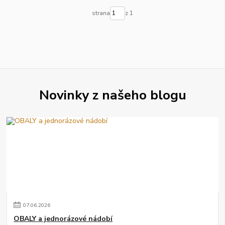
strana
z 1
Novinky z našeho blogu
07
.
06
.
2026
OBALY a jednorázové nádobí