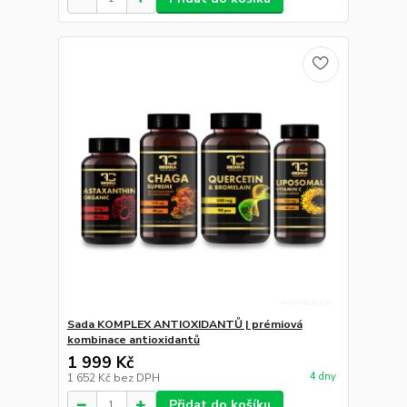
Sada KOMPLEX ANTIOXIDANTŮ | prémiová
kombinace antioxidantů
1 999 Kč
4 dny
1 652 Kč
bez DPH
Přidat do košíku