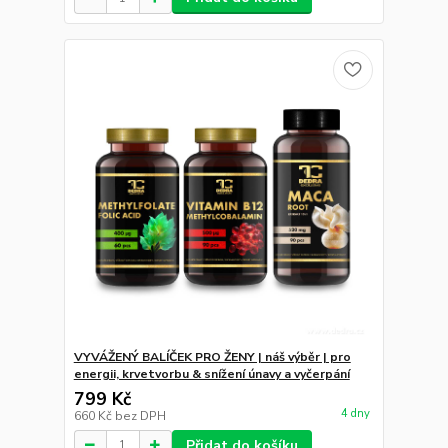
VYVÁŽENÝ BALÍČEK PRO ŽENY | náš výběr | pro
energii, krvetvorbu & snížení únavy a vyčerpání
799 Kč
4 dny
660 Kč
bez DPH
Přidat do košíku