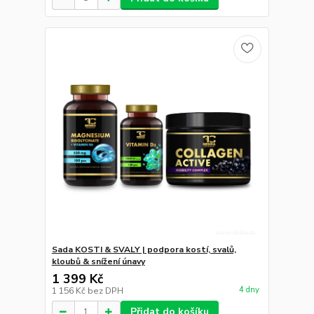
Sada KOSTI & SVALY | podpora kostí, svalů,
kloubů & snížení únavy
1 399 Kč
4 dny
1 156 Kč
bez DPH
Přidat do košíku