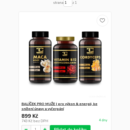
strana
z 1
BALÍČEK PRO MUŽE | pro výkon & energii, ke
snížení únavy a vyčerpání
899 Kč
4 dny
743 Kč
bez DPH
Přidat do košíku