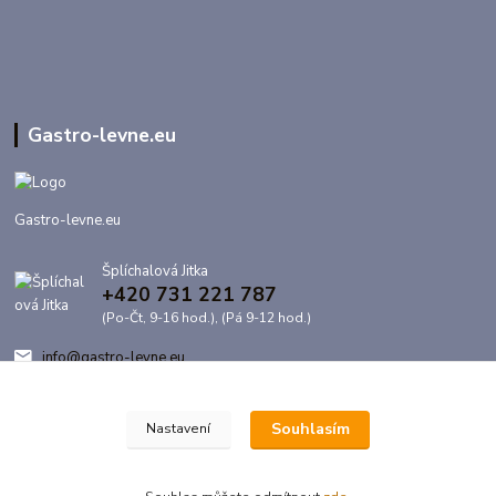
Gastro-levne.eu
Gastro-levne.eu
Šplíchalová Jitka
+420 731 221 787
(Po-Čt, 9-16 hod.), (Pá 9-12 hod.)
info@gastro-levne.eu
Souhlasím
Nastavení