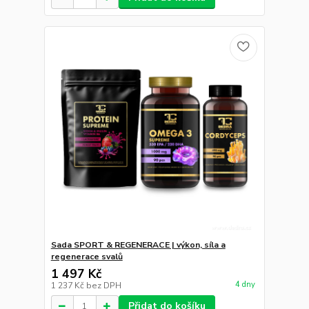
Sada SPORT & REGENERACE | výkon, síla a
regenerace svalů
1 497 Kč
4 dny
1 237 Kč
bez DPH
Přidat do košíku