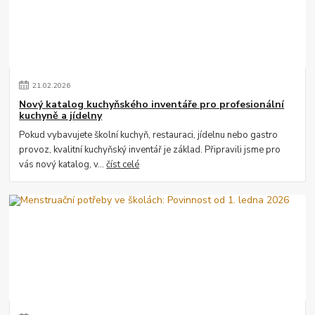
21
.
02
.
2026
Nový katalog kuchyňského inventáře pro profesionální
kuchyně a jídelny
Pokud vybavujete školní kuchyň, restauraci, jídelnu nebo gastro
provoz, kvalitní kuchyňský inventář je základ. Připravili jsme pro
vás nový katalog, v...
číst celé