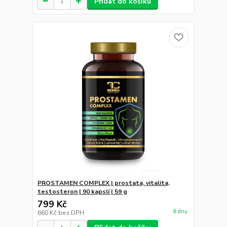
Přidat do košíku
PROSTAMEN COMPLEX | prostata, vitalita,
testosteron | 90 kapslí | 59 g
799 Kč
4 dny
660 Kč
bez DPH