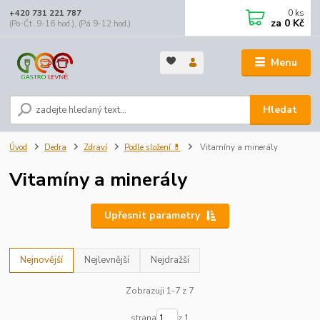
0
ks
+420 731 221 787
za
0 Kč
(Po-Čt, 9-16 hod.), (Pá 9-12 hod.)
Menu
Hledat
Úvod
Dedra
Zdraví
Podle složení 💊
Vitamíny a minerály
Vitamíny a minerály
Upřesnit parametry
Nejnovější
Nejlevnější
Nejdražší
Zobrazuji 1-7 z 7
strana
z 1