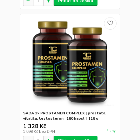
Přidat do košíku
SADA 2× PROSTAMEN COMPLEX | prostata,
vitalita, testosteron | 180 kapslí | 118 g
1 328 Kč
4 dny
1 098 Kč
bez DPH