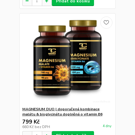
Přidat do košíku
MAGNESIUM DUO | doporučená kombinace
malátu & bisglycinátu doplněná o vitamin B6
799 Kč
4 dny
660 Kč
bez DPH