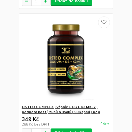
Přidat do košíku
OSTEO COMPLEX | vápník + D3 + K2 MK-7 |
podpora kostí, zubů & svalů | 90 kapslí | 67 g
349 Kč
4 dny
288 Kč
bez DPH