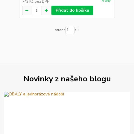
4 dny
743 Kč
bez DPH
Přidat do košíku
strana
z 1
Novinky z našeho blogu