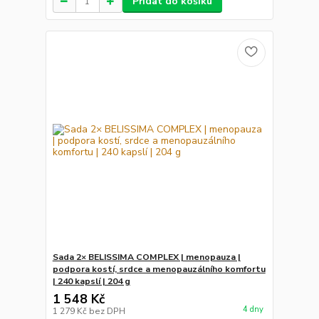
Přidat do košíku
Sada 2× BELISSIMA COMPLEX | menopauza |
podpora kostí, srdce a menopauzálního komfortu
| 240 kapslí | 204 g
1 548 Kč
4 dny
1 279 Kč
bez DPH