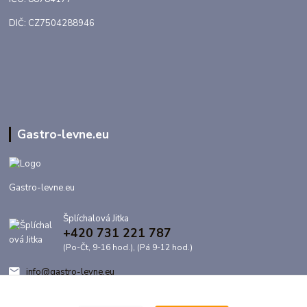
DIČ: CZ7504288946
Gastro-levne.eu
Gastro-levne.eu
Šplíchalová Jitka
+420 731 221 787
(Po-Čt, 9-16 hod.), (Pá 9-12 hod.)
info@gastro-levne.eu