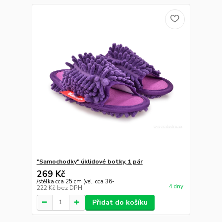
"Samochodky" úklidové botky, 1 pár
269 Kč
/
stélka cca 25 cm (vel. cca 36-
4 dny
222 Kč
bez DPH
Přidat do košíku