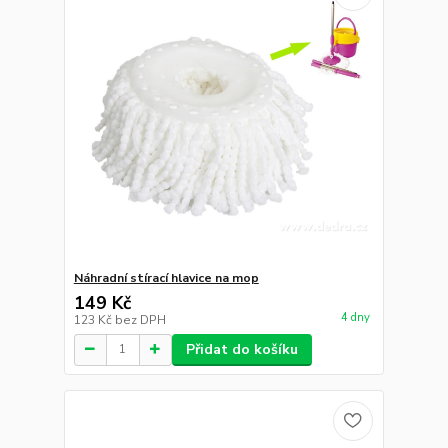
Náhradní stírací hlavice na mop
149 Kč
4 dny
123 Kč
bez DPH
Přidat do košíku