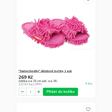
"Samochodky" úklidové botky, 1 pár
269 Kč
/
stélka cca 25 cm (vel. cca 36-
4 dny
222 Kč
bez DPH
Přidat do košíku