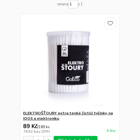
strana
z 1
ELEKTROŠŤOURY extra tenké čistící tyčinky, na
IQOS a elektroniku
89 Kč
/
180 ks
4 dny
74 Kč
bez DPH