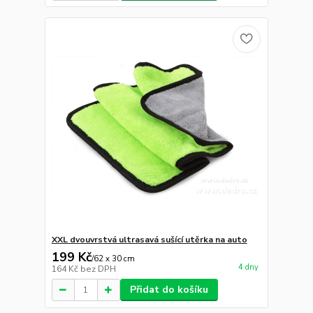
XXL dvouvrstvá ultrasavá sušící utěrka na auto
199 Kč
/
62 x 30 cm
4 dny
164 Kč
bez DPH
Přidat do košíku