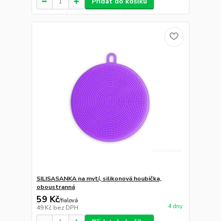
Přidat do košíku
SILISASANKA na mytí, silikonová houbička,
oboustranná
59 Kč
/
fialová
4 dny
49 Kč
bez DPH