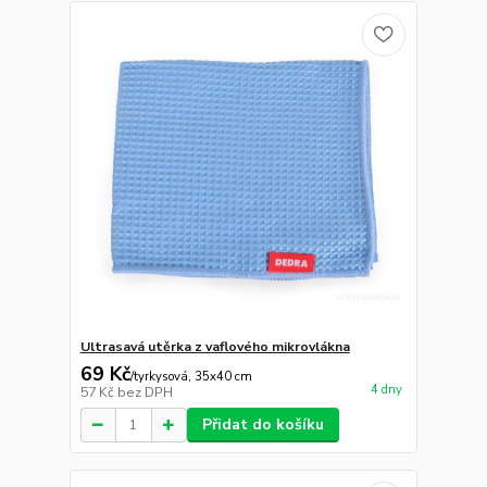
Ultrasavá utěrka z vaflového mikrovlákna
69 Kč
/
tyrkysová, 35x40 cm
4 dny
57 Kč
bez DPH
Přidat do košíku