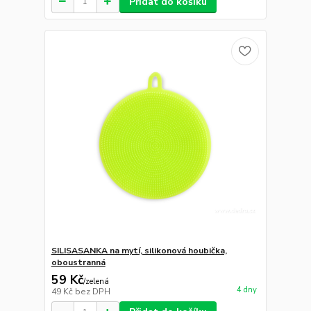
Přidat do košíku
SILISASANKA na mytí, silikonová houbička,
oboustranná
59 Kč
/
zelená
4 dny
49 Kč
bez DPH