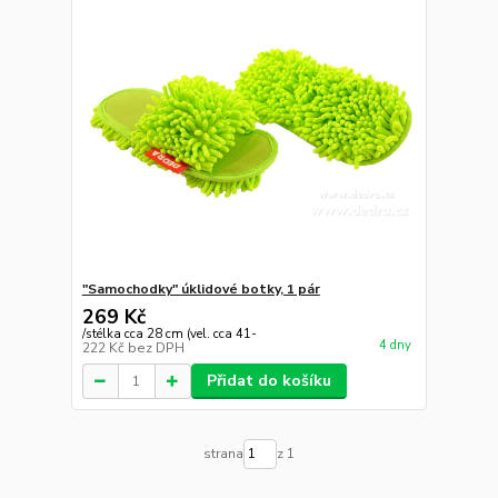
"Samochodky" úklidové botky, 1 pár
269 Kč
/
stélka cca 28 cm (vel. cca 41-
4 dny
222 Kč
bez DPH
Přidat do košíku
strana
z 1