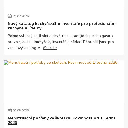
21
.
02
.
2026
Nový katalog kuchyňského inventáře pro profesionální
kuchyně a jídelny
Pokud vybavujete školní kuchyň, restauraci, jídelnu nebo gastro
provoz, kvalitní kuchyňský inventář je základ. Připravili jsme pro
vás nový katalog, v...
číst celé
02
.
09
.
2025
Menstruační potřeby ve školách: Povinnost od 1. ledna
2026