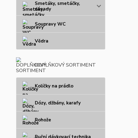
Smetáky, smetáčky,
násady
Soupravy WC
Vědra
DOPLŇKOVÝ SORTIMENT
Kolíčky na prádlo
Dózy, džbány, karafy
Rohože
Ruční dávkovací technika