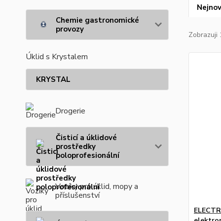
Nejnov
Chemie gastronomické
provozy
Zobrazuji 
Úklid s Krystalem
KRYSTAL
Drogerie
Čisticí a úklidové
prostředky
poloprofesionální
Vozíky pro úklid, mopy a
příslušenství
ELECTRO
elektro