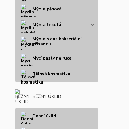
Mýdla pěnová
Mýdla tekutá
Mýdla s antibakteriální
přísadou
Mycí pasty na ruce
Tělová kosmetika
BĚŽNÝ ÚKLID
Denní úklid