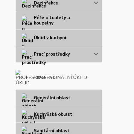
Dezinfekce
Péče o toalety a
koupelny
Úklid v kuchyni
Prací prostředky
PROFESIONÁLNÍ ÚKLID
Generální oblast
Kuchyňská oblast
Sanitární oblast