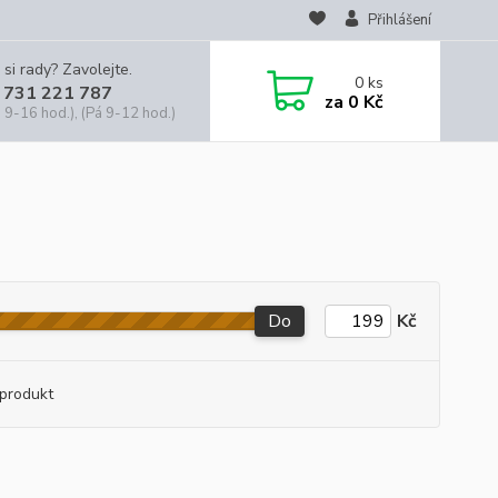
Přihlášení
 si rady? Zavolejte.
0
ks
 731 221 787
za
0 Kč
 9-16 hod.), (Pá 9-12 hod.)
Do
Kč
produkt