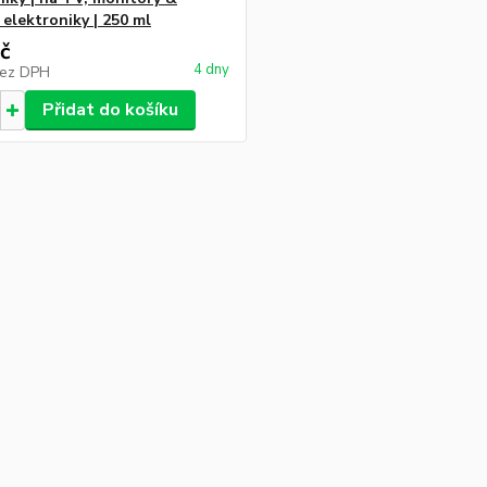
 elektroniky | 250 ml
č
4 dny
ez DPH
Přidat do košíku