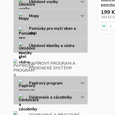
Úklidové vozíky
povrchy
199 K
Mopy
164 Kč
b
Pomůcky pro mytí oken a
skel
Úklidové kbelíky a vědra
PAPÍROVÝ PROGRAM A
HYGIENICKÉ SYSTÉMY
Papírový program
Dávkovače a zásobníky
OCHRANNÁ A PRACOVNÍ