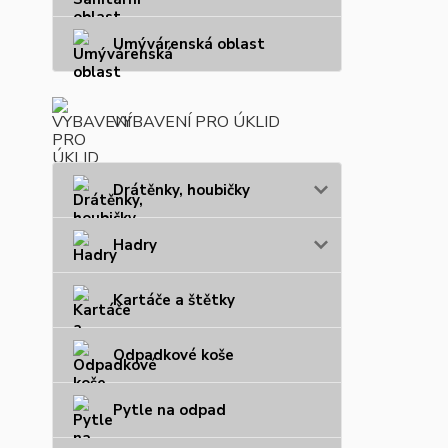
Umývárenská oblast
VYBAVENÍ PRO ÚKLID
Drátěnky, houbičky
Hadry
Kartáče a štětky
Odpadkové koše
Pytle na odpad