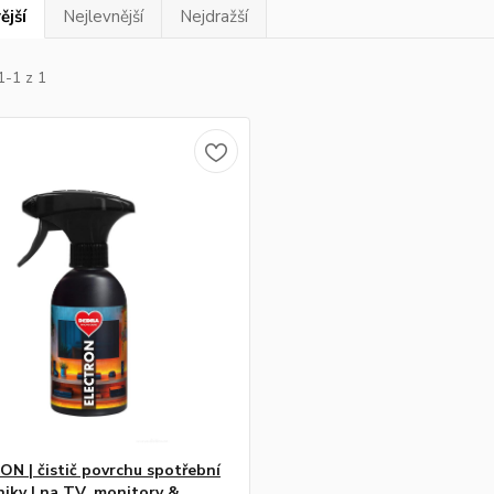
ější
Nejlevnější
Nejdražší
1-1 z 1
N | čistič povrchu spotřební
niky | na TV, monitory &