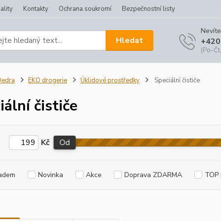
ality
Kontakty
Ochrana soukromí
Bezpečnostní listy
Nevíte
Hledat
+420
(Po-Čt,
Dedra
EKO drogerie
Úklidové prostředky
Speciální čističe
ální čističe
Kč
Od
adem
Novinka
Akce
Doprava ZDARMA
TOP 