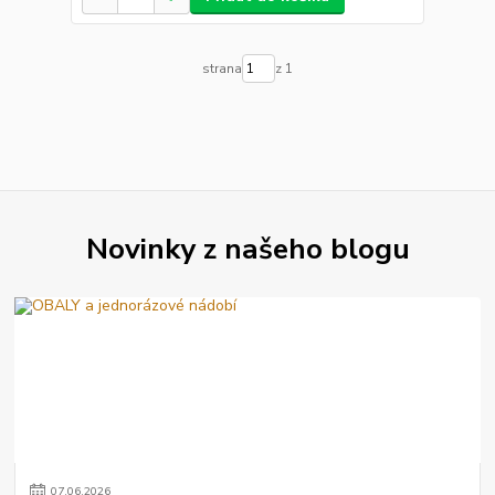
strana
z 1
Novinky z našeho blogu
07
.
06
.
2026