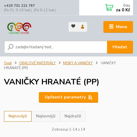
0
ks
+420 731 221 787
za
0 Kč
(Po-Čt, 9-16 hod.), (Pá 9-12 hod.)
Menu
Hledat
Úvod
OBALOVÉ MATERIÁLY
MISKY A VANIČKY
VANIČKY
HRANATÉ (PP)
VANIČKY HRANATÉ (PP)
Upřesnit parametry
Nejnovější
Nejlevnější
Nejdražší
Zobrazuji 1-14 z 14