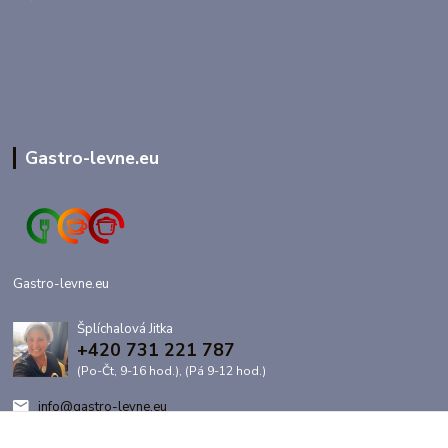
Gastro-levne.eu
Gastro-levne.eu
Šplíchalová Jitka
+420 731 221 787
(Po-Čt, 9-16 hod.), (Pá 9-12 hod.)
info@gastro-levne.eu