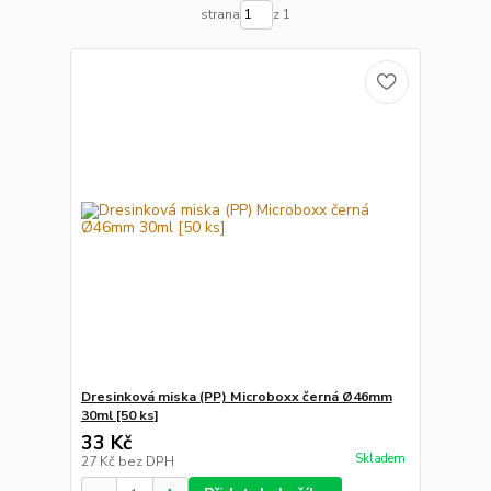
strana
z 1
Dresinková miska (PP) Microboxx černá Ø46mm
30ml [50 ks]
33 Kč
Skladem
27 Kč
bez DPH