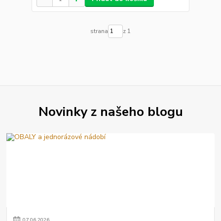
strana
z 1
Novinky z našeho blogu
07
.
06
.
2026