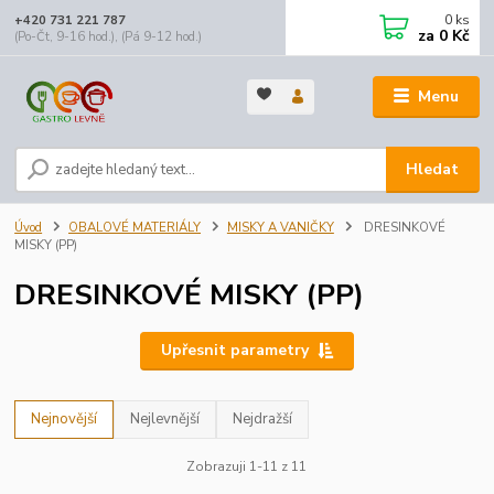
0
ks
+420 731 221 787
za
0 Kč
(Po-Čt, 9-16 hod.), (Pá 9-12 hod.)
Menu
Hledat
Úvod
OBALOVÉ MATERIÁLY
MISKY A VANIČKY
DRESINKOVÉ
MISKY (PP)
DRESINKOVÉ MISKY (PP)
Upřesnit parametry
Nejnovější
Nejlevnější
Nejdražší
Zobrazuji 1-11 z 11