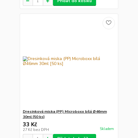
Přidat do košíku
Dresinková miska (PP) Microboxx bílá Ø46mm
30ml [50 ks]
33 Kč
Skladem
27 Kč
bez DPH