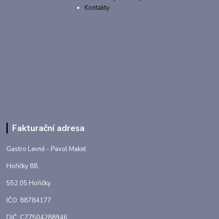
Kontakty
Fakturační adresa
Gastro Levně - Pavol Makeľ
Hořičky 88
552 05 Hořičky
IČO: 88784177
DIČ: CZ7504288946