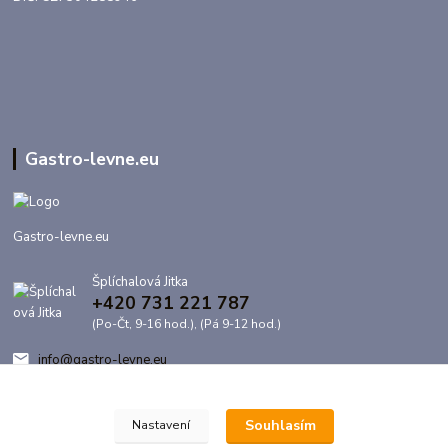
Gastro-levne.eu
Gastro-levne.eu
Šplíchalová Jitka
+420 731 221 787
(Po-Čt, 9-16 hod.), (Pá 9-12 hod.)
info@gastro-levne.eu
Souhlasím
Nastavení