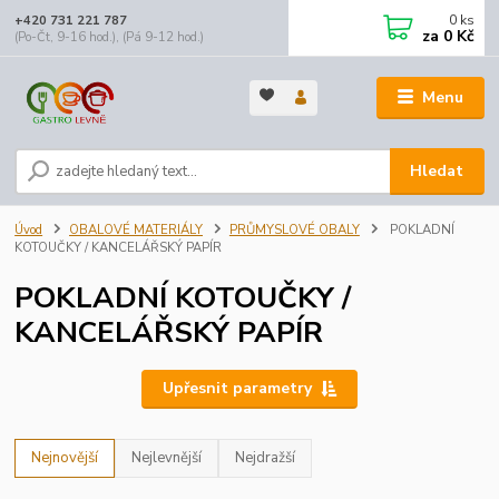
0
ks
+420 731 221 787
za
0 Kč
(Po-Čt, 9-16 hod.), (Pá 9-12 hod.)
Menu
Hledat
Úvod
OBALOVÉ MATERIÁLY
PRŮMYSLOVÉ OBALY
POKLADNÍ
KOTOUČKY / KANCELÁŘSKÝ PAPÍR
POKLADNÍ KOTOUČKY /
KANCELÁŘSKÝ PAPÍR
Upřesnit parametry
Nejnovější
Nejlevnější
Nejdražší