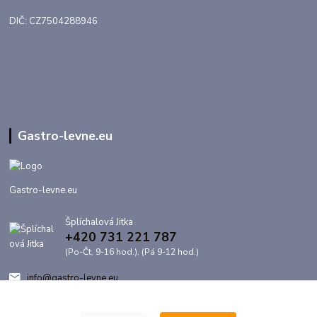
DIČ: CZ7504288946
Gastro-levne.eu
Gastro-levne.eu
Šplíchalová Jitka
+420 731 221 787
(Po-Čt, 9-16 hod.), (Pá 9-12 hod.)
info@gastro-levne.eu