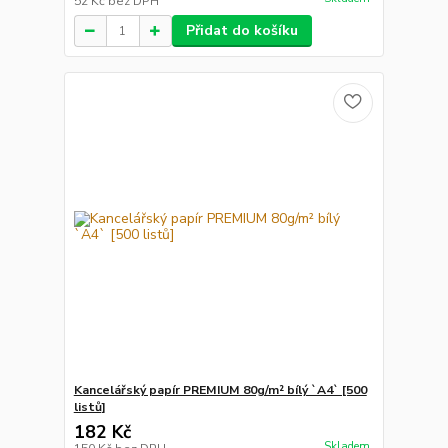
52 Kč
bez DPH
Přidat do košíku
Kancelářský papír PREMIUM 80g/m² bílý `A4` [500
listů]
182 Kč
Skladem