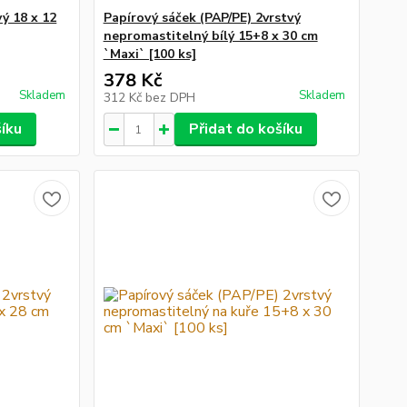
ý 18 x 12
Papírový sáček (PAP/PE) 2vrstvý
nepromastitelný bílý 15+8 x 30 cm
`Maxi` [100 ks]
378 Kč
Skladem
Skladem
312 Kč
bez DPH
šíku
Přidat do košíku