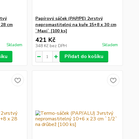
stvý
Papírový sáček (PAP/PE) 2vrstvý
 28 cm
nepromastitelný na kuře 15+8 x 30 cm
`Maxi` [100 ks]
421 Kč
Skladem
Skladem
348 Kč
bez DPH
šíku
Přidat do košíku