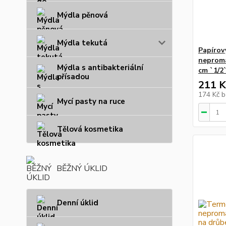
Mýdla pěnová
Mýdla tekutá
Papírov
neproma
Mýdla s antibakteriální
cm `1/2`
přísadou
211 K
174 Kč
b
Mycí pasty na ruce
Tělová kosmetika
BĚŽNÝ ÚKLID
Denní úklid