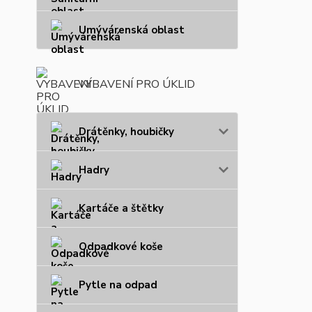
Umývárenská oblast
VYBAVENÍ PRO ÚKLID
Drátěnky, houbičky
Hadry
Kartáče a štětky
Odpadkové koše
Pytle na odpad