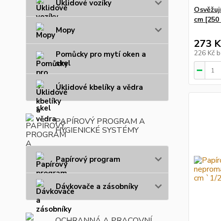
Úklidové vozíky
Osvěžuj
cm [250 
Mopy
273 K
226 Kč
b
Pomůcky pro mytí oken a
skel
Úklidové kbelíky a vědra
PAPÍROVÝ PROGRAM A
HYGIENICKÉ SYSTÉMY
Papírový program
Dávkovače a zásobníky
OCHRANNÁ A PRACOVNÍ