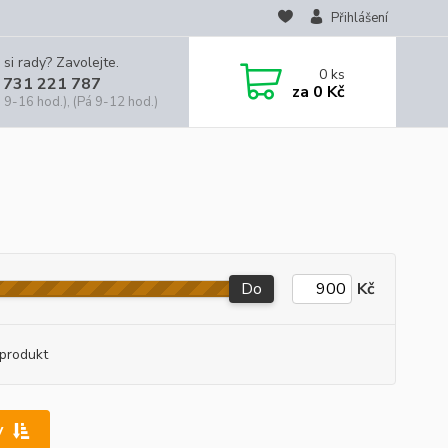
Přihlášení
 si rady? Zavolejte.
0
ks
 731 221 787
za
0 Kč
 9-16 hod.), (Pá 9-12 hod.)
Do
Kč
produkt
y