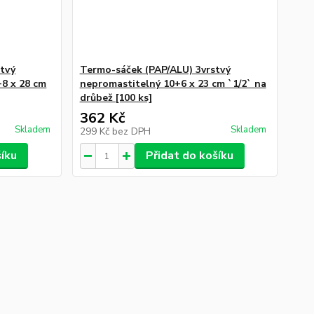
stvý
Termo-sáček (PAP/ALU) 3vrstvý
+8 x 28 cm
nepromastitelný 10+6 x 23 cm `1/2` na
drůbež [100 ks]
362 Kč
Skladem
Skladem
299 Kč
bez DPH
šíku
Přidat do košíku