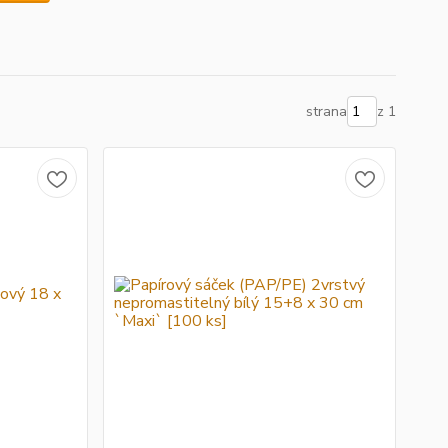
strana
z 1