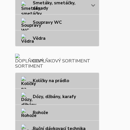
Smetáky, smetáčky,
násady
Soupravy WC
Vědra
DOPLŇKOVÝ SORTIMENT
Kolíčky na prádlo
Dózy, džbány, karafy
Rohože
Ruční dávkovací technika