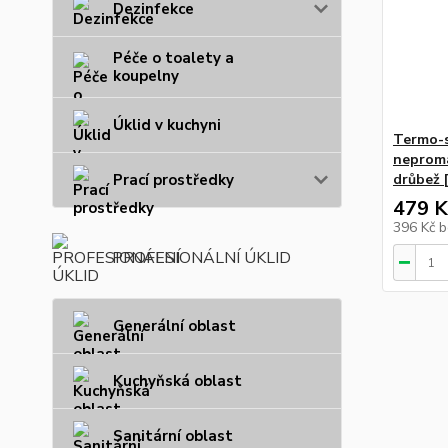
Dezinfekce
Péče o toalety a
koupelny
Úklid v kuchyni
Termo-s
neproma
Prací prostředky
drůbež [
479 K
396 Kč
b
PROFESIONÁLNÍ ÚKLID
Generální oblast
Kuchyňská oblast
Sanitární oblast