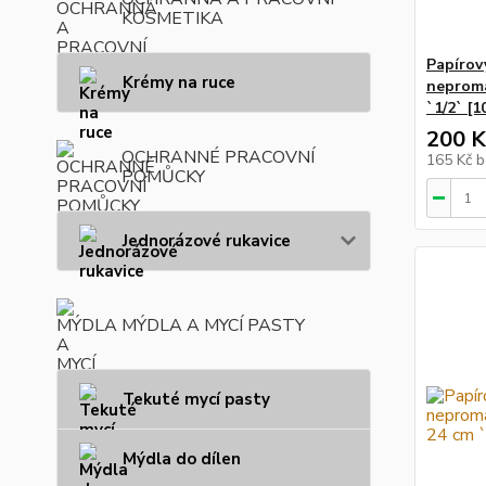
KOSMETIKA
Papírov
Krémy na ruce
neproma
`1/2` [1
200 K
OCHRANNÉ PRACOVNÍ
165 Kč
b
POMŮCKY
Jednorázové rukavice
MÝDLA A MYCÍ PASTY
Tekuté mycí pasty
Mýdla do dílen