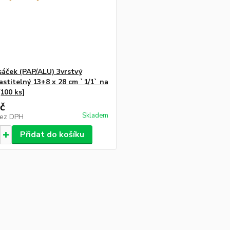
áček (PAP/ALU) 3vrstvý
stitelný 13+8 x 28 cm `1/1` na
100 ks]
č
Skladem
ez DPH
Přidat do košíku