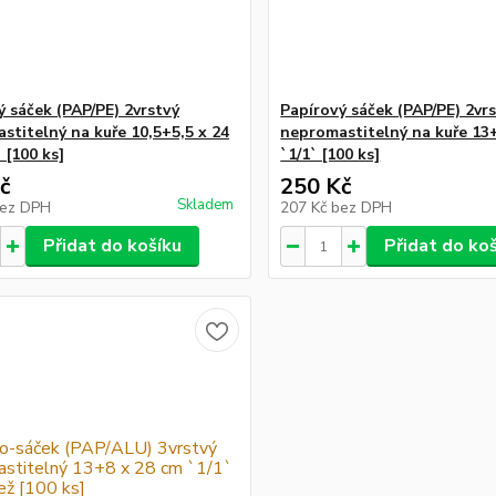
ý sáček (PAP/PE) 2vrstvý
Papírový sáček (PAP/PE) 2vr
stitelný na kuře 10,5+5,5 x 24
nepromastitelný na kuře 13
 [100 ks]
`1/1` [100 ks]
č
250 Kč
Skladem
ez DPH
207 Kč
bez DPH
Přidat do košíku
Přidat do ko