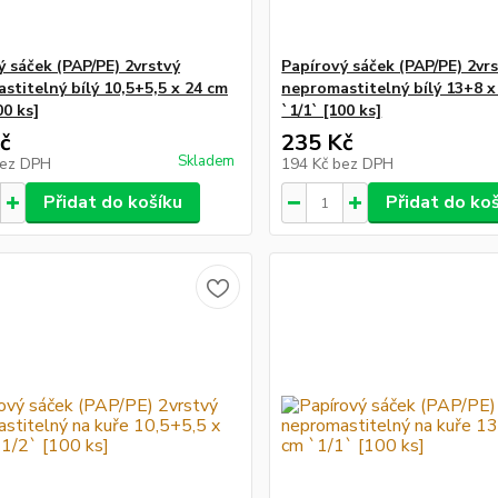
ý sáček (PAP/PE) 2vrstvý
Papírový sáček (PAP/PE) 2vr
stitelný bílý 10,5+5,5 x 24 cm
nepromastitelný bílý 13+8 x
00 ks]
`1/1` [100 ks]
č
235 Kč
Skladem
ez DPH
194 Kč
bez DPH
Přidat do košíku
Přidat do ko