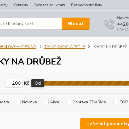
ality
Kontakty
Ochrana soukromí
Bezpečnostní listy
Nevíte
Hledat
+420
(Po-Čt,
OBALOVÉ MATERIÁLY
TAŠKY, SÁČKY A PYTLE
SÁČKY NA DRŮBEŽ
KY NA DRŮBEŽ
Kč
Od
adem
Novinka
Akce
Doprava ZDARMA
TOP 
Upřesnit parametr