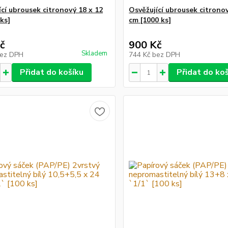
ící ubrousek citronový 18 x 12
Osvěžující ubrousek citronov
ks]
cm [1000 ks]
č
900 Kč
Skladem
ez DPH
744 Kč
bez DPH
Přidat do košíku
Přidat do ko