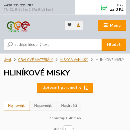
0
ks
+420 731 221 787
za
0 Kč
(Po-Čt, 9-16 hod.), (Pá 9-12 hod.)
Menu
Hledat
Úvod
OBALOVÉ MATERIÁLY
MISKY A VANIČKY
HLINÍKOVÉ MISKY
HLINÍKOVÉ MISKY
Upřesnit parametry
Nejnovější
Nejlevnější
Nejdražší
Zobrazuji 1-46 z 46
strana
z 1